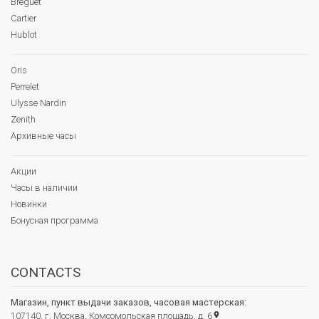
Breguet
Cartier
Hublot
Oris
Perrelet
Ulysse Nardin
Zenith
Архивные часы
Акции
Часы в наличии
Новинки
Бонусная программа
CONTACTS
Магазин, пункт выдачи заказов, часовая мастерская:
107140, г. Москва, Комсомольская площадь, д. 6
place