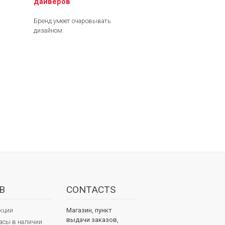
дайверов
Бренд умеет очаровывать
дизайном.
В
CONTACTS
кции
Магазин, пункт
выдачи заказов,
асы в наличии