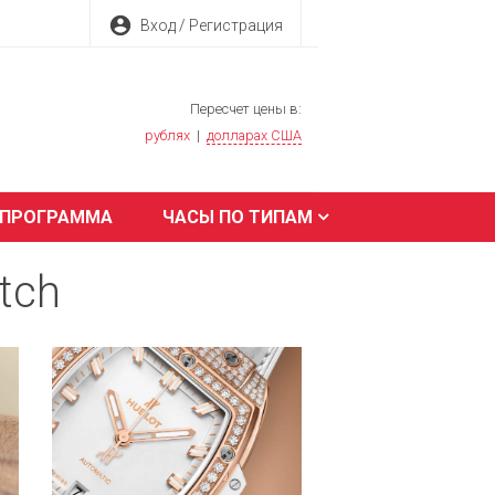
account_circle
Вход / Регистрация
Пересчет цены в:
рублях
|
долларах США
 ПРОГРАММА
ЧАСЫ ПО ТИПАМ
tch