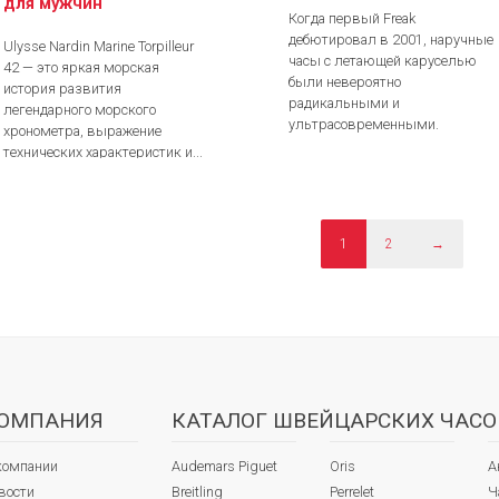
для мужчин
Когда первый Freak
дебютировал в 2001, наручные
Ulysse Nardin Marine Torpilleur
часы с летающей каруселью
42 — это яркая морская
были невероятно
история развития
радикальными и
легендарного морского
ультрасовременными.
хронометра, выражение
технических характеристик и...
1
2
→
ОМПАНИЯ
КАТАЛОГ ШВЕЙЦАРСКИХ ЧАСО
компании
Audemars Piguet
Oris
А
вости
Breitling
Perrelet
Ч