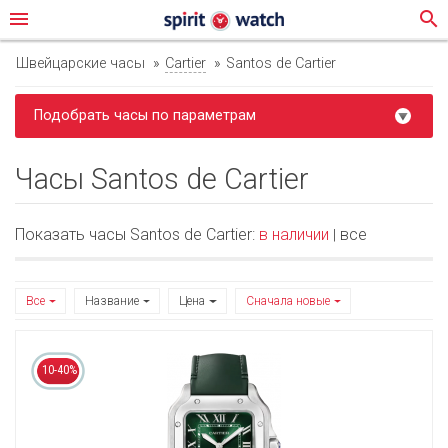
menu
search
Швейцарские часы
Cartier
Santos de Cartier
Подобрать часы по параметрам
Часы Santos de Cartier
Показать часы Santos de Cartier:
в наличии
все
|
Все
Название
Цена
Сначала новые
10-40%