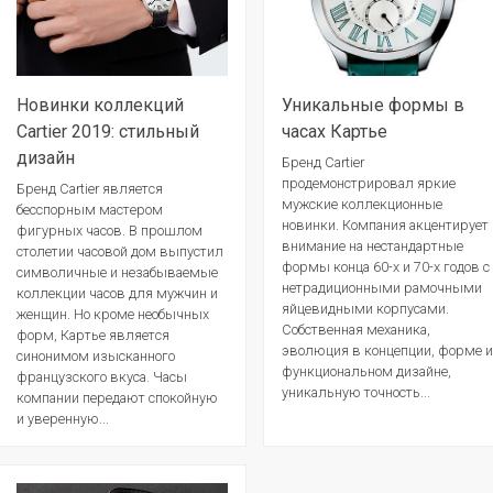
Новинки коллекций
Уникальные формы в
Cartier 2019: стильный
часах Картье
дизайн
Бренд Cartier
продемонстрировал яркие
Бренд Cartier является
мужские коллекционные
бесспорным мастером
новинки. Компания акцентирует
фигурных часов. В прошлом
внимание на нестандартные
столетии часовой дом выпустил
формы конца 60-х и 70-х годов с
символичные и незабываемые
нетрадиционными рамочными
коллекции часов для мужчин и
яйцевидными корпусами.
женщин. Но кроме необычных
Собственная механика,
форм, Картье является
эволюция в концепции, форме и
синонимом изысканного
функциональном дизайне,
французского вкуса. Часы
уникальную точность...
компании передают спокойную
и уверенную...