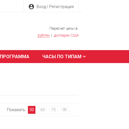
account_circle
Вход / Регистрация
Пересчет цены в:
рублях
|
долларах США
 ПРОГРАММА
ЧАСЫ ПО ТИПАМ
Показать:
30
60
75
90