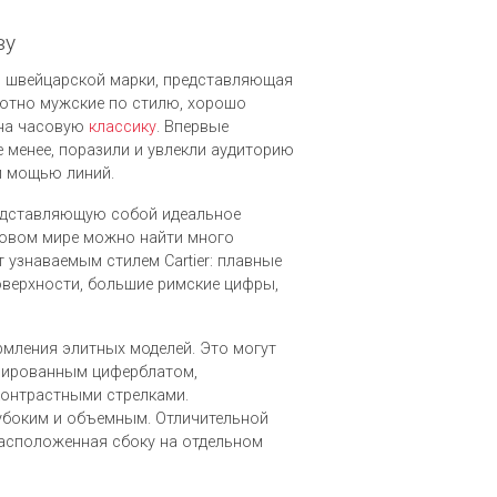
ву
ций швейцарской марки, представляющая
ютно мужские по стилю, хорошо
 на часовую
классику
. Впервые
е менее, поразили и увлекли аудиторию
и мощью линий.
едставляющую собой идеальное
совом мире можно найти много
 узнаваемым стилем Cartier: плавные
оверхности, большие римские цифры,
ормления элитных моделей. Это могут
шированным циферблатом,
контрастными стрелками.
убоким и объемным. Отличительной
расположенная сбоку на отдельном