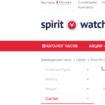
Москва
О компании
Н
Ваш город:
Контакты
КАТАЛОГ ЧАСОВ
АКЦИИ
Швейцарские часы
Cartier
Drive De C
Audemars Piguet
Breitling
Breguet
Cartier