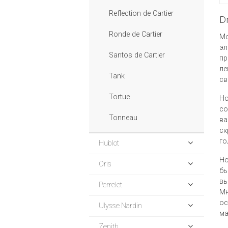
Reflection de Cartier
D
Ronde de Cartier
Мо
эл
Santos de Cartier
пр
ле
Tank
св
Tortue
Но
со
Tonneau
ва
ск
го
Hublot
Но
Oris
бы
вы
Perrelet
Мн
ос
Ulysse Nardin
ма
Zenith