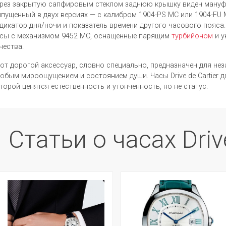
рез закрытую сапфировым стеклом заднюю крышку виден мануф
пущенный в двух версиях — с калибром 1904-PS МС или 1904-FU
дикатор дня/ночи и показатель времени другого часового пояс
сы с механизмом 9452 МС, оснащенные парящим
турбийоном
и у
чества.
от дорогой аксессуар, словно специально, предназначен для не
обым мироощущением и состоянием души. Часы Drive de Cartier дл
торой ценятся естественность и утонченность, но не статус.
Статьи о часах Driv