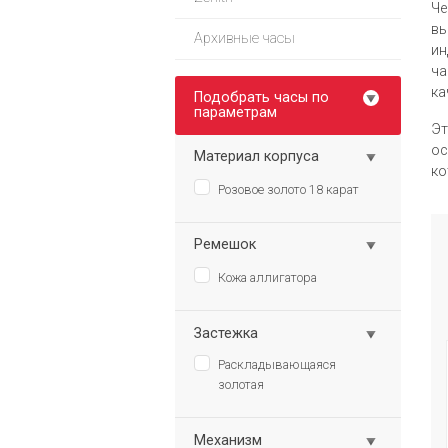
Че
вы
Архивные часы
ин
ча
ка
Подобрать часы по
параметрам
Эт
ос
Материал корпуса
ко
Розовое золото 18 карат
Ремешок
Кожа аллигатора
Застежка
Раскладывающаяся
золотая
Механизм