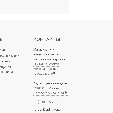
В
КОНТАКТЫ
кции
Магазин, пункт
выдачи заказов,
асы в наличии
часовая мастерская:
овинки
107140, г. Москва,
онусная
Комсомольская
рограмма
площадь, д. 6
place
Адрес пункта выдачи:
129110, г. Москва,
Проспект Мира, д. 51
place
+7 (926) 049-78-23
order@spirit.watch