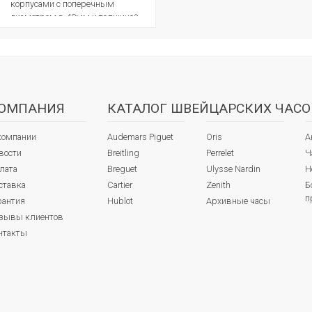
корпусами с поперечным
диаметром в 40мм и толщиной
11,25мм, предлагаются в...
ОМПАНИЯ
КАТАЛОГ ШВЕЙЦАРСКИХ ЧАСО
компании
Audemars Piguet
Oris
А
вости
Breitling
Perrelet
Ч
лата
Breguet
Ulysse Nardin
Н
ставка
Cartier
Zenith
Б
п
рантия
Hublot
Архивные часы
зывы клиентов
нтакты