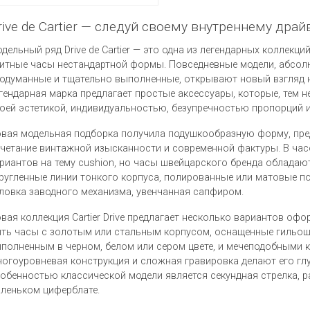
rive de Cartier — следуй своему внутреннему драй
дельный ряд Drive de Cartier — это одна из легендарных коллек
итные часы нестандартной формы. Повседневные модели, абсол
одуманные и тщательно выполненные, открывают новый взгляд
гендарная марка предлагает простые аксессуары, которые, тем н
оей эстетикой, индивидуальностью, безупречностью пропорций 
вая модельная подборка получила подушкообразную форму, пр
четание винтажной изысканности и современной фактуры. В ча
риантов на тему cushion, но часы швейцарского бренда обладают
ругленные линии тонкого корпуса, полированные или матовые п
ловка заводного механизма, увенчанная сапфиром.
вая коллекция Cartier Drive предлагает несколько вариантов оф
ть часы с золотым или стальным корпусом, оснащенные гильо
полненным в черном, белом или сером цвете, и мечеподобными 
огоуровневая конструкция и сложная гравировка делают его гл
обенностью классической модели является секундная стрелка, 
леньком циферблате.