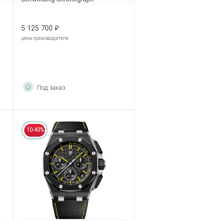
26231OR.ZZ.A085CA.01
5 125 700
₽
цена производителя
Под заказ
10-40%