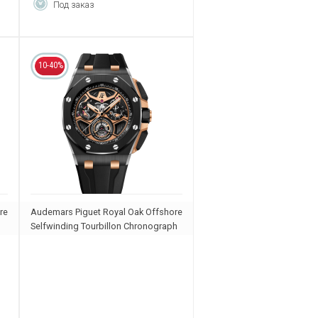
Под заказ
10-40%
re
Audemars Piguet Royal Oak Offshore
Selfwinding Tourbillon Chronograph
26622CE.OO.D002CA.02