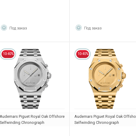
Под заказ
Под заказ
10-40%
10-40%
Audemars Piguet Royal Oak Offshore
Audemars Piguet Royal Oak Offsho
Selfwinding Chronograph
Selfwinding Chronograph
26238BC.OO.2000BC.01
26238BA.OO.2000BA.01