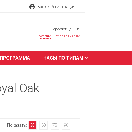
account_circle
Вход / Регистрация
Пересчет цены в:
рублях
|
долларах США
 ПРОГРАММА
ЧАСЫ ПО ТИПАМ
yal Oak
Показать:
30
60
75
90