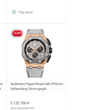
Под заказ
10-40%
re
Audemars Piguet Royal Oak Offshore
1
Selfwinding Chronograph
26420OI.OO.A015VE.01
5 125 700
₽
цена производителя