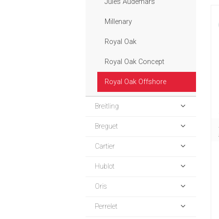
Jules Audemars
Millenary
Royal Oak
Royal Oak Concept
Royal Oak Offshore
Breitling
Breguet
Cartier
Hublot
Oris
Perrelet