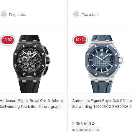
Под заказ
Под заказ
10-40%
10-40%
Audemars Piguet Royal Oak Offshore
Audemars Piguet Royal Oak Offsho
Selfwinding Tourbillon Chronograph
Selfwinding 15605SK.OO.A350CA.0
26622CE.OO.D002CA.01
2 356 500
₽
цена производителя