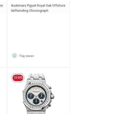
re
Audemars Piguet Royal Oak Offshore
Selfwinding Chronograph
26420CE.OO.A005VE.01
Под заказ
10-40%