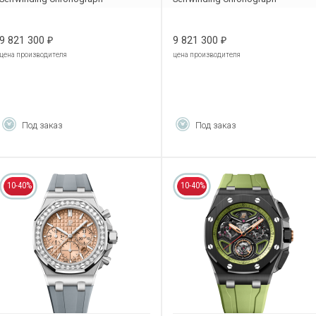
26236BA.YY.D346CA.01
26236OR.YY.D002CA.01
9 821 300
9 821 300
₽
₽
цена производителя
цена производителя
Под заказ
Под заказ
10-40%
10-40%