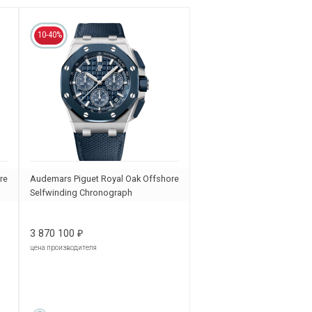
10-40%
re
Audemars Piguet Royal Oak Offshore
Selfwinding Chronograph
26420SO.OO.A029VE.01
3 870 100
₽
цена производителя