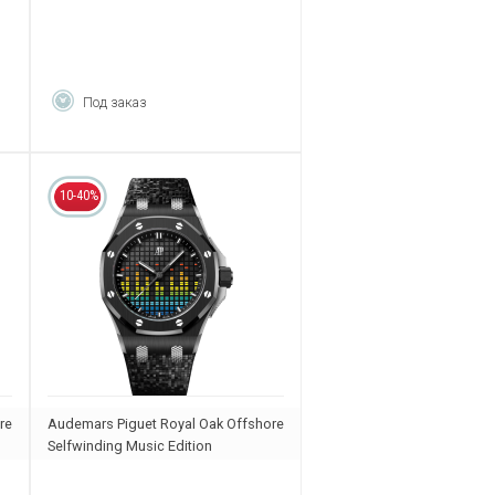
Под заказ
10-40%
re
Audemars Piguet Royal Oak Offshore
Selfwinding Music Edition
77600CE.OO.A002CA.01