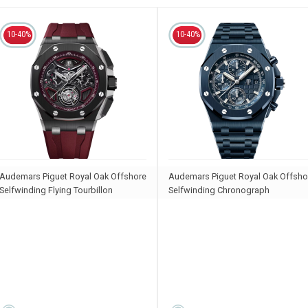
10-40%
10-40%
Audemars Piguet Royal Oak Offshore
Audemars Piguet Royal Oak Offsho
Selfwinding Flying Tourbillon
Selfwinding Chronograph
Chronograph
26238CD.OO.1300CD.01
26622CE.OO.D002CA.03