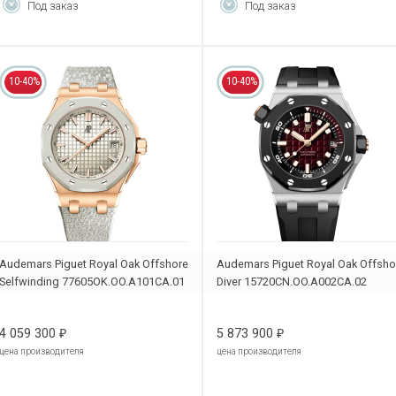
Под заказ
Под заказ
10-40%
10-40%
Audemars Piguet Royal Oak Offshore
Audemars Piguet Royal Oak Offsho
Selfwinding 77605OK.OO.A101CA.01
Diver 15720CN.OO.A002CA.02
4 059 300
5 873 900
₽
₽
цена производителя
цена производителя