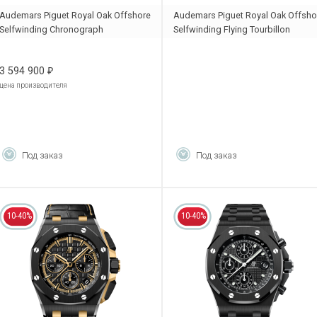
Audemars Piguet Royal Oak Offshore
Audemars Piguet Royal Oak Offsho
Selfwinding Chronograph
Selfwinding Flying Tourbillon
26231ST.ZZ.A178CA.01
Chronograph
26622CE.OO.D062CA.01
3 594 900
₽
цена производителя
Под заказ
Под заказ
10-40%
10-40%