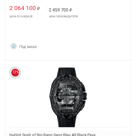
2 064 100
₽
2 459 700
₽
цена со скидкой
цена производителя
Под заказ
17%
Hublot Spirit of Big Bang Sang Bleu All Black Pave