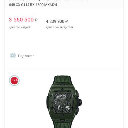
648.CX.0114.RX.1600.MXM24
3 560 500
₽
4 239 900
₽
цена со скидкой
цена производителя
Под заказ
17%