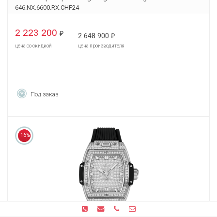
646.NX.6600.RX.CHF24
2 223 200
₽
2 648 900
₽
цена со скидкой
цена производителя
Под заказ
16%