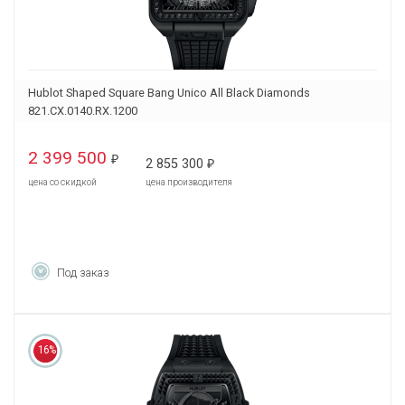
Hublot Shaped Square Bang Unico All Black Diamonds
821.CX.0140.RX.1200
2 399 500
₽
2 855 300
₽
цена со скидкой
цена производителя
Под заказ
16%