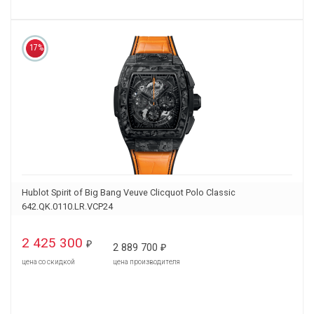
17%
Hublot Spirit of Big Bang Veuve Clicquot Polo Classic
642.QK.0110.LR.VCP24
2 425 300
₽
2 889 700
₽
цена со скидкой
цена производителя