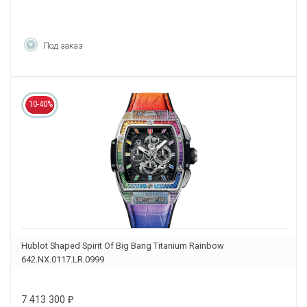
Под заказ
10-40%
Hublot Shaped Spirit Of Big Bang Titanium Rainbow
642.NX.0117.LR.0999
7 413 300
₽