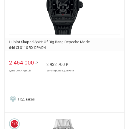
Hublot Shaped Spirit Of Big Bang Depeche Mode
646.CI.0110.RX.DPM24
2 464 000
₽
2 932 700
₽
цена со скидкой
цена производителя
Под заказ
17%