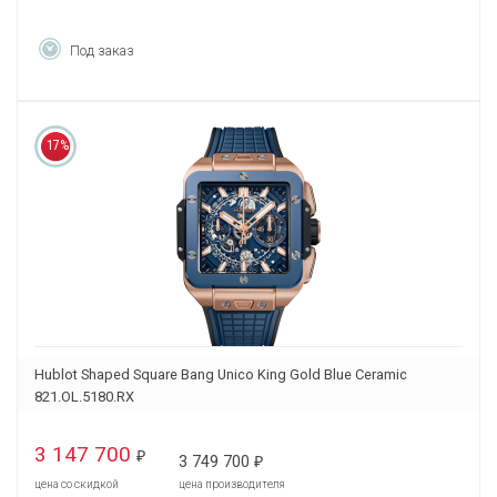
Под заказ
17%
Hublot Shaped Square Bang Unico King Gold Blue Ceramic
821.OL.5180.RX
3 147 700
₽
3 749 700
₽
цена со скидкой
цена производителя