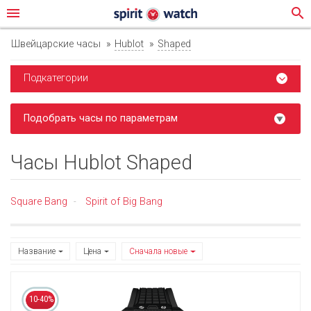
menu
search
Швейцарские часы
Hublot
Shaped
Подкатегории
Подобрать часы по параметрам
Часы Hublot Shaped
Square Bang
Spirit of Big Bang
-
Название
Цена
Сначала новые
10-40%