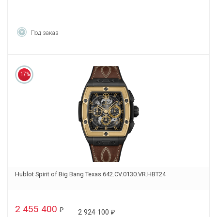
Под заказ
17%
Hublot Spirit of Big Bang Texas 642.CV.0130.VR.HBT24
2 455 400
₽
2 924 100
₽