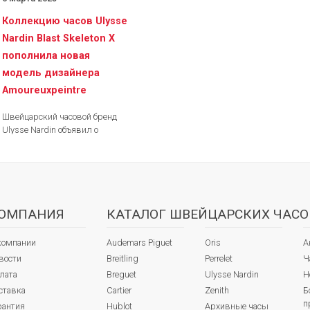
Коллекцию часов Ulysse
Nardin Blast Skeleton X
пополнила новая
модель дизайнера
Amoureuxpeintre
Швейцарский часовой бренд
Ulysse Nardin объявил о
сотрудничестве с дизайнером
городской моды
Amoureuxpeintre, которому
было предложено...
ОМПАНИЯ
КАТАЛОГ ШВЕЙЦАРСКИХ ЧАСО
компании
Audemars Piguet
Oris
А
вости
Breitling
Perrelet
Ч
лата
Breguet
Ulysse Nardin
Н
ставка
Cartier
Zenith
Б
п
рантия
Hublot
Архивные часы