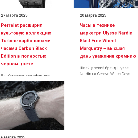
27 марта 2025
20 марта 2025
Perrelet расширил
Часы в технике
культовую коллекцию
маркетри Ulysse Nardin
Turbine карбоновыми
Blast Free Wheel
часами Carbon Black
Marquetry – высшая
Edition в полностью
дань уважения кремнию
черном цвете
Швейцарский бренд Ulysse
Nardin на Geneva Watch Days
Швейцарская мануфактура
2023 представил
Perrelet , известная своими
инновационную модель часов
часами с анимированными
Blast Free Wheel Marquetry ,
циферблатами, в 2022 году
продаваемую по...
расширила свою культовую
коллекцию Turbine...
6 марта 2025