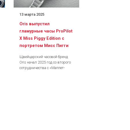
13 марта 2025
Oris выпустил
гламурные часы ProPilot
X Miss Piggy Edition с
портретом Мисс Пигги
Щвейцарский часовой бренд
Oris начал 2025 год со второго
сотрудничества с «Маппет-
шоу». Вслед за ярко-зеленой
моделью Kermit Edition 2023
года с...