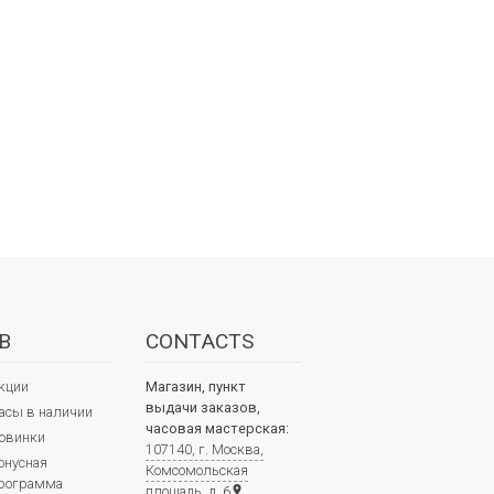
В
CONTACTS
кции
Магазин, пункт
выдачи заказов,
асы в наличии
часовая мастерская:
овинки
107140, г. Москва,
онусная
Комсомольская
рограмма
площадь, д. 6
place