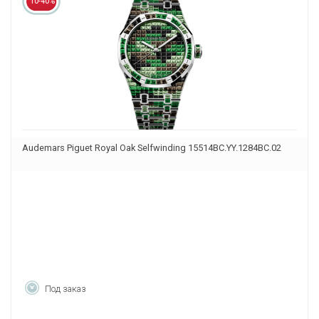
10-40%
Audemars Piguet Royal Oak Selfwinding 15514BC.YY.1284BC.02
Под заказ