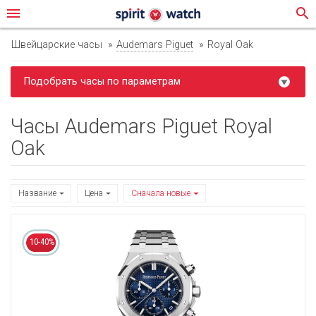
menu
search
Швейцарские часы
Audemars Piguet
Royal Oak
Подобрать часы по параметрам
Часы Audemars Piguet Royal
Oak
Название
Цена
Сначала новые
10-40%