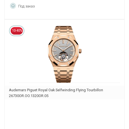
Под заказ
10-40%
Audemars Piguet Royal Oak Selfwinding Flying Tourbillon
26730OR.OO.1320OR.05