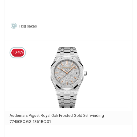
Под заказ
10-40%
Audemars Piguet Royal Oak Frosted Gold Selfwinding
77450BC.GG.1361BC.01