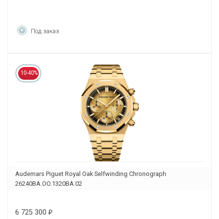
Под заказ
10-40%
Audemars Piguet Royal Oak Selfwinding Chronograph
26240BA.OO.1320BA.02
6 725 300
₽