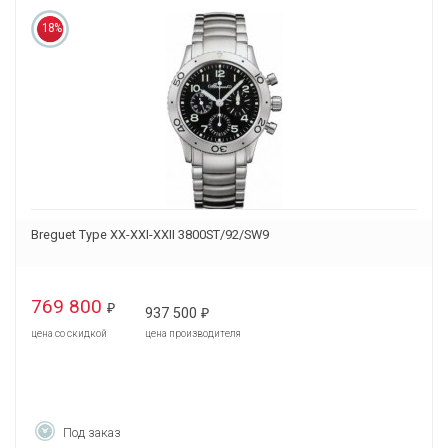
18%
Breguet Type XX-XXI-XXII 3800ST/92/SW9
769 800
₽
937 500
₽
цена со скидкой
цена производителя
Под заказ