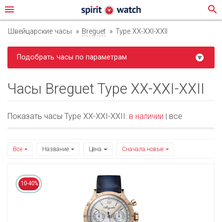
menu
search
Швейцарские часы
Breguet
Type XX-XXI-XXII
Подобрать часы по параметрам
Часы Breguet Type XX-XXI-XXII
Показать часы Type XX-XXI-XXII:
в наличии
все
|
Все
Название
Цена
Сначала новые
10-40%