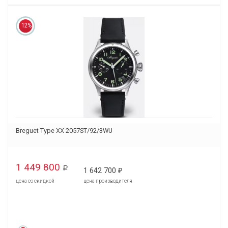
12%
Breguet Type XX 2057ST/92/3WU
1 449 800
Р
1 642 700
₽
цена со скидкой
цена производителя