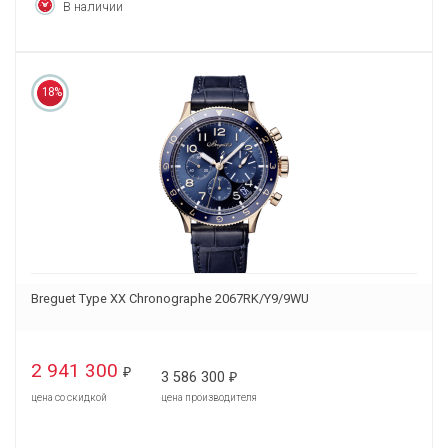
В наличии
18%
Breguet Type XX Chronographe 2067RK/Y9/9WU
2 941 300
₽
3 586 300
₽
цена со скидкой
цена производителя