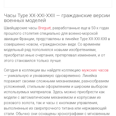
Часы Type XX-XXI-XXII — гражданские версии
военных моделей
Швейцарские часы
Breguet
, разработанные еще в 50-х годах
прошлого столетия специально для военно-морской
авиации Франции, представлены в линейке Type XX-XXI-XXII в
совершенно новом, «гражданском» виде. Со временем
модельный ряд пополнялся новыми изобретениями,
приобретал иные очертания, претерпевал изменения, и от
этого становился только лучше.
Сегодня в коллекции вы найдете коллекцию
мужских часов
— уникальную и узнаваемую одновременно. Линейка
поражает своими сложными механизмами, разнообразием
усложнений, стильным оформлением и широким выбором
используемых материалов. Здесь можно приобрести как
модели с автоматическим механизмом и корпусами из
розового золота, так и часы с кнопками управления,
выполненные из сверхпрочного титана или нержавеющей
стали. Обычно они оснащены хронографами с мгновенным