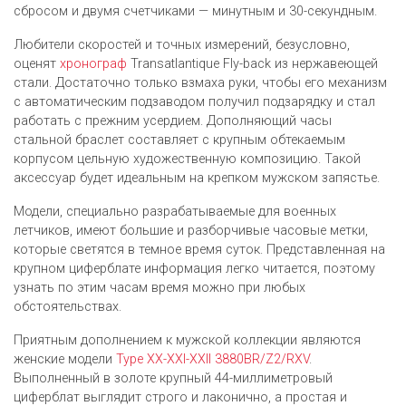
сбросом и двумя счетчиками — минутным и 30-секундным.
Любители скоростей и точных измерений, безусловно,
оценят
хронограф
Transatlantique Fly-back из нержавеющей
стали. Достаточно только взмаха руки, чтобы его механизм
с автоматическим подзаводом получил подзарядку и стал
работать с прежним усердием. Дополняющий часы
стальной браслет составляет с крупным обтекаемым
корпусом цельную художественную композицию. Такой
аксессуар будет идеальным на крепком мужском запястье.
Модели, специально разрабатываемые для военных
летчиков, имеют большие и разборчивые часовые метки,
которые светятся в темное время суток. Представленная на
крупном циферблате информация легко читается, поэтому
узнать по этим часам время можно при любых
обстоятельствах.
Приятным дополнением к мужской коллекции являются
женские модели
Type XX-XXI-XXII 3880BR/Z2/RXV
.
Выполненный в золоте крупный 44-миллиметровый
циферблат выглядит строго и лаконично, а простая и