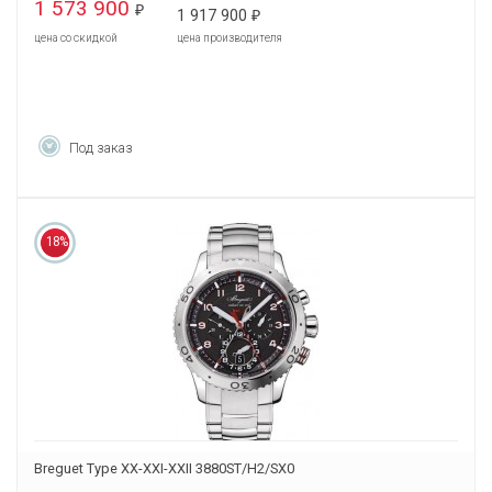
1 573 900
₽
1 917 900
₽
цена со скидкой
цена производителя
Под заказ
18%
Breguet Type XX-XXI-XXII 3880ST/H2/SX0