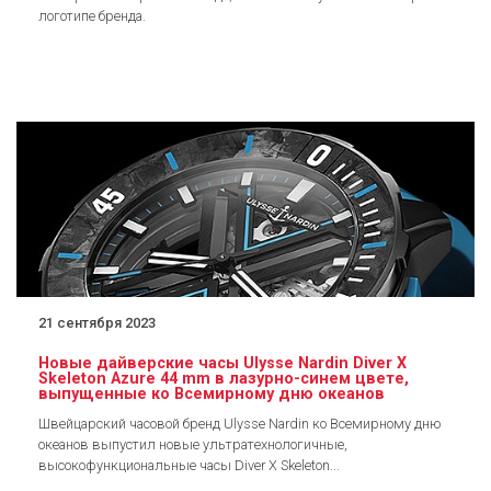
логотипе бренда.
21 сентября 2023
Новые дайверские часы Ulysse Nardin Diver X
Skeleton Azure 44 mm в лазурно-синем цвете,
выпущенные ко Всемирному дню океанов
Швейцарский часовой бренд Ulysse Nardin ко Всемирному дню
океанов выпустил новые ультратехнологичные,
высокофункциональные часы Diver X Skeleton...