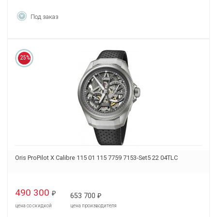
Под заказ
25%
Oris ProPilot X Calibre 115 01 115 7759 7153-Set5 22 04TLC
490 300
₽
653 700
₽
цена со скидкой
цена производителя