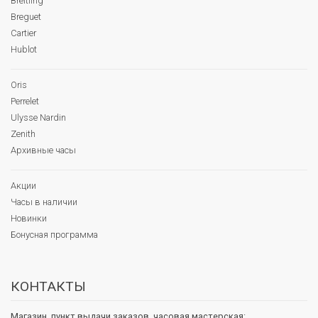
Breitling
Breguet
Cartier
Hublot
Oris
Perrelet
Ulysse Nardin
Zenith
Архивные часы
Акции
Часы в наличии
Новинки
Бонусная программа
КОНТАКТЫ
Магазин, пункт выдачи заказов, часовая мастерская: