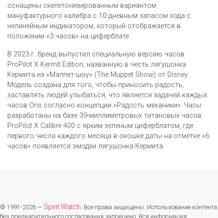
оснащены скелетонизированным вариантом
мануфактурного калибра с 10-дневным запасом хода с
нелинейным индикатором, который отображается в
положении «3 часов» на циферблате.
В 2023 г. бренд выпустил специальную версию часов
ProPilot X Kermit Edition, названную в честь лягушонка
Кермита из «Маппет-шоу» (The Muppet Show) от Disney.
Модель создана для того, чтобы приносить радость,
заставлять людей улыбаться, что является задачей каждых
часов Oris согласно концепции «Радость механики». Часы
разработаны на базе 39-миллиметровых титановых часов
ProPilot X Calibre 400 с ярким зеленым циферблатом, где
первого числа каждого месяца в окошке даты на отметке «6
часов» появляется эмодзи лягушонка Кермита.
Spirit.Watch
© 1991-2026 —
. Все права защищены. Использование контента
без предварительного согласования запрещено. Вся информация,