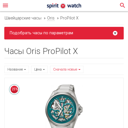
menu
search
Швейцарские часы
Oris
ProPilot X
Подобрать часы по параметрам
Часы Oris ProPilot X
Название
Цена
Сначала новые
25%