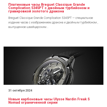
Платиновые часы Breguet Classique Grande
Complication 5345PT с двойным турбийоном и
гравировкой золотого дракона
Breguet Classique Grande Complication 5345PT — специальное
издание часов с изображением дракона и двойным турбийоном ,
выпущенное швейцарским...
31 октября 2024
Новые карбоновые часы Ulysse Nardin Freak S
Nomad ограниченной серии