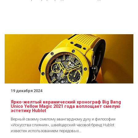
19 декабря 2024
Ярко-желтый керамический хронограф Big Bang
Unico Yellow Magic 2021 года воплощает смелую
эстетику Hublot
Верный своему смелому авангардному духу и философии
«Искусства слияния», швейцарский часовой бренд Hublot
известен использованием передовых...