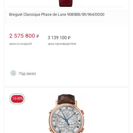
Breguet Classique Phase de Lune 9085BB/5R/964/DD00
2 575 800
₽
3 139 100
₽
цена со скидкой
цена производителя
Под заказ
10-40%