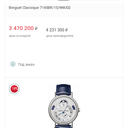
Breguet Classique 7145BR/15/9WU02
3 470 200
₽
4 231 300
₽
цена со скидкой
цена производителя
Под заказ
18%