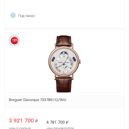
Под заказ
18%
Breguet Classique 7337BR/12/9VU
3 921 700
₽
4 781 700
₽
цена со скидкой
цена производителя