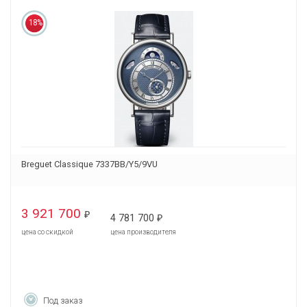
18%
Breguet Classique 7337BB/Y5/9VU
3 921 700
₽
4 781 700
₽
цена со скидкой
цена производителя
Под заказ