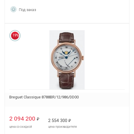
Под заказ
19%
Breguet Classique 8788BR/12/986/DD00
2 094 200
₽
2 554 300
₽
цена со скидкой
цена производителя