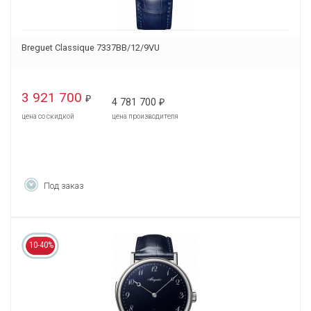
Breguet Classique 7337BB/12/9VU
3 921 700
₽
4 781 700
₽
цена со скидкой
цена производителя
Под заказ
10-40%