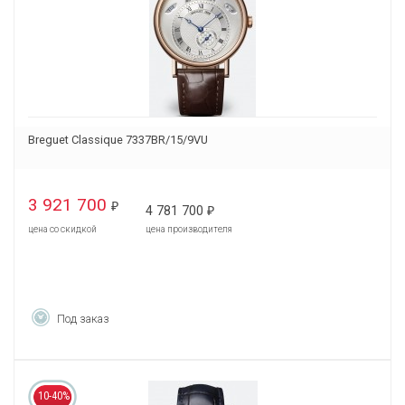
Breguet Classique 7337BR/15/9VU
3 921 700
₽
4 781 700
₽
цена со скидкой
цена производителя
Под заказ
10-40%