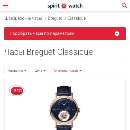
menu
search
Швейцарские часы
Breguet
Classique
Подобрать часы по параметрам
Часы Breguet Classique
Название
Цена
Сначала новые
10-40%