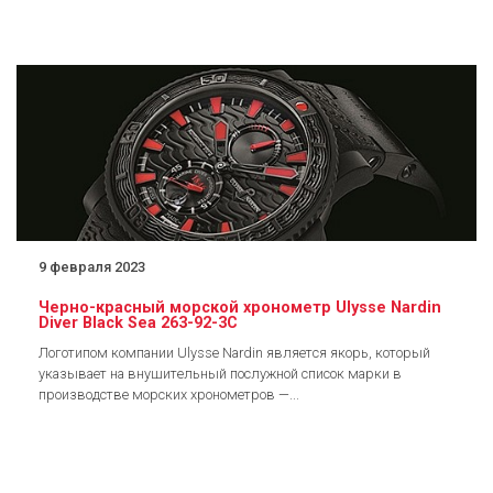
9 февраля 2023
Черно-красный морской хронометр Ulysse Nardin
Diver Black Sea 263-92-3C
Логотипом компании Ulysse Nardin является якорь, который
указывает на внушительный послужной список марки в
производстве морских хронометров —...