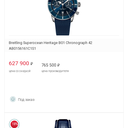
Breitling Superocean Heritage B01 Chronograph 42
AB0156161C1S1
627 900
₽
765 500
₽
цена со скидкой
цена производителя
Под заказ
18%