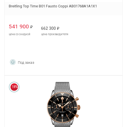
Breitling Top Time B01 Fausto Coppi AB01768A1A1X1
541 900
₽
662 300
₽
цена со скидкой
цена производителя
Под заказ
18%