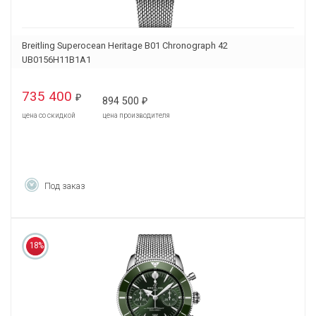
Breitling Superocean Heritage B01 Chronograph 42
UB0156H11B1A1
735 400
₽
894 500
₽
цена со скидкой
цена производителя
Под заказ
18%