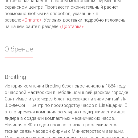
встреча назначается в любом московском фирменном
сервисном центре. Произвести окончательный расчет
возможно любым из cпособов, указанных в
разделе
«Оплата»
. Условия доставки подробно изложены
на нашем сайте в разделе
«Доставка»
.
О бренде
Breitling
История компании Breitling берет свое начало в 1884 году
с часовой мастерской в небольшом швейцарском городке
Сант-Имье, и уже через 6 лет переезжает в знаменитый Ля
Шо-де-Фон – центр по производству часов в Швейцарии. С
этого времени компания регулярно поддерживает имидж
лидера в создании компактных механических часов.
Начиная с 30-х годов прошлого века прослеживается
тесная связь часовой фирмы с Министерством авиации.
Многие модели марки представлены на фоне авиационных