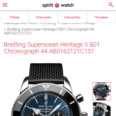
menu
search
Обзор
Описание
Как купить
Похожие
Швейцарские часы
Breitling
Superocean Heritage
Breitling Superocean Heritage II B01 Chronograph 44
AB0162121C1S1
Breitling Superocean Heritage II B01
Chronograph 44 AB0162121C1S1