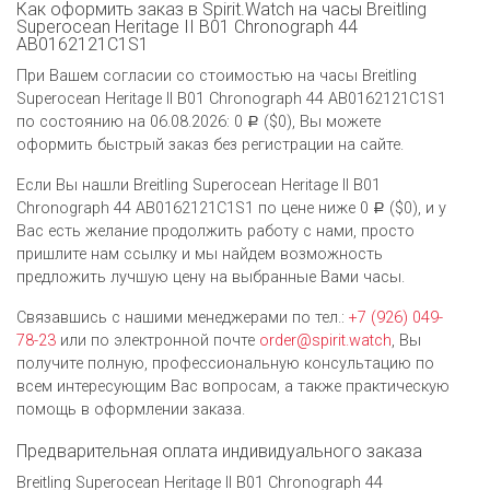
Как оформить заказ в Spirit.Watch на часы Breitling
Superocean Heritage II B01 Chronograph 44
AB0162121C1S1
При Вашем согласии со стоимостью на часы Breitling
Superocean Heritage II B01 Chronograph 44 AB0162121C1S1
по состоянию на 06.08.2026: 0
($0), Вы можете
Р
оформить быстрый заказ без регистрации на сайте.
Если Вы нашли Breitling Superocean Heritage II B01
Chronograph 44 AB0162121C1S1 по цене ниже 0
($0), и у
Р
Вас есть желание продолжить работу с нами, просто
пришлите нам ссылку и мы найдем возможность
предложить лучшую цену на выбранные Вами часы.
Связавшись с нашими менеджерами по тел.:
+7 (926) 049-
78-23
или по электронной почте
order@spirit.watch
, Вы
получите полную, профессиональную консультацию по
всем интересующим Вас вопросам, а также практическую
помощь в оформлении заказа.
Предварительная оплата индивидуального заказа
Breitling Superocean Heritage II B01 Chronograph 44