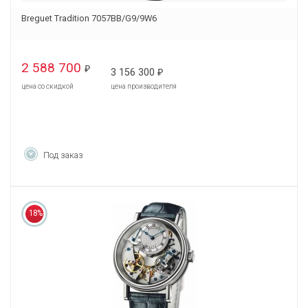
Breguet Tradition 7057BB/G9/9W6
2 588 700
₽
3 156 300
₽
цена со скидкой
цена производителя
Под заказ
18%