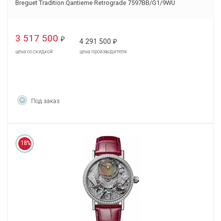
Breguet Tradition Qantieme Retrograde 7597BB/G1/9WU
3 517 500
₽
4 291 500
₽
цена со скидкой
цена производителя
Под заказ
18%