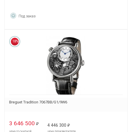
Под заказ
18%
Breguet Tradition 7067BB/G1/9W6
3 646 500
₽
4 446 300
₽
цена со скидкой
цена производителя