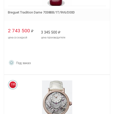
Breguet Tradition Dame 7038BB/1T/9V6/D00D
2 743 500
₽
3 345 500
₽
цена со скидкой
цена производителя
Под заказ
19%