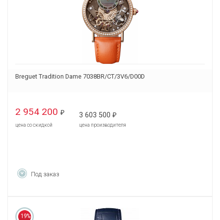
Breguet Tradition Dame 7038BR/CT/3V6/D00D
2 954 200
₽
3 603 500
₽
цена со скидкой
цена производителя
Под заказ
19%