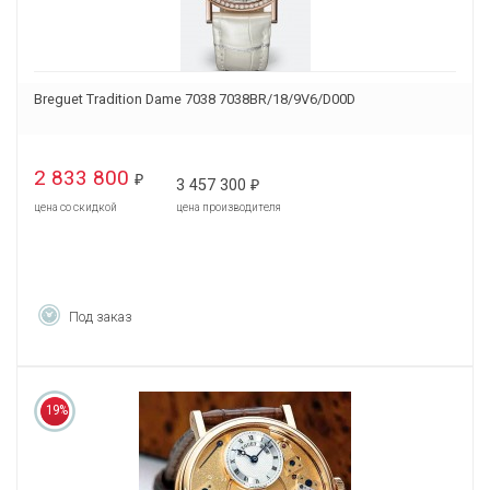
Breguet Tradition Dame 7038 7038BR/18/9V6/D00D
2 833 800
₽
3 457 300
₽
цена со скидкой
цена производителя
Под заказ
19%