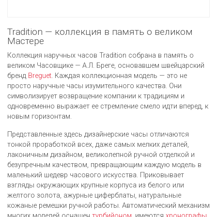
Tradition — коллекция в память о великом
Мастере
Коллекция наручных часов Tradition собрана в память о
великом Часовщике — А.Л. Бреге, основавшем швейцарский
бренд
Breguet
. Каждая коллекционная модель — это не
просто наручные часы изумительного качества. Они
символизирует возвращение компании к традициям и
одновременно выражает ее стремление смело идти вперед, к
новым горизонтам.
Представленные здесь дизайнерские часы отличаются
тонкой проработкой всех, даже самых мелких деталей,
лаконичным дизайном, великолепной ручной отделкой и
безупречным качеством, превращающим каждую модель в
маленький шедевр часового искусства. Приковывает
взгляды окружающих крупные корпуса из белого или
желтого золота, ажурные циферблаты, натуральные
кожаные ремешки ручной работы. Автоматический механизм
многих моделей оснащен
турбийоном
, имеются
хронографы