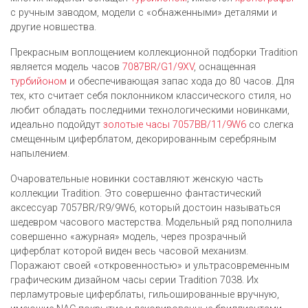
с ручным заводом, модели с «обнаженными» деталями и
другие новшества.
Прекрасным воплощением коллекционной подборки Tradition
является модель часов
7087BR/G1/9XV
, оснащенная
турбийоном
и обеспечивающая запас хода до 80 часов. Для
тех, кто считает себя поклонником классического стиля, но
любит обладать последними технологическими новинками,
идеально подойдут
золотые часы
7057BB/11/9W6
со слегка
смещенным циферблатом, декорированным серебряным
напылением.
Очаровательные новинки составляют женскую часть
коллекции Tradition. Это совершенно фантастический
аксессуар 7057BR/R9/9W6, который достоин называться
шедевром часового мастерства. Модельный ряд пополнила
совершенно «ажурная» модель, через прозрачный
циферблат которой виден весь часовой механизм.
Поражают своей «откровенностью» и ультрасовременным
графическим дизайном часы серии Tradition 7038. Их
перламутровые циферблаты, гильошированные вручную,