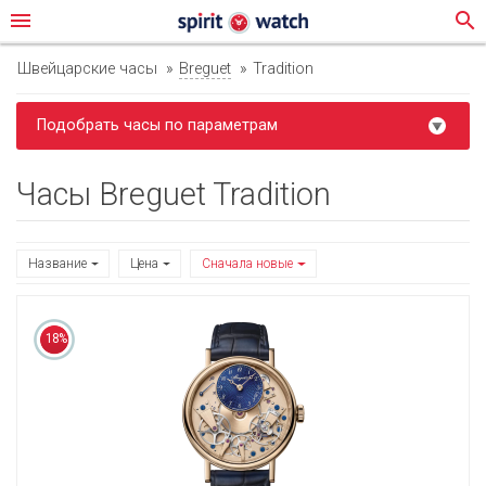
menu
search
Швейцарские часы
Breguet
Tradition
Подобрать часы по параметрам
Часы Breguet Tradition
Название
Цена
Сначала новые
18%