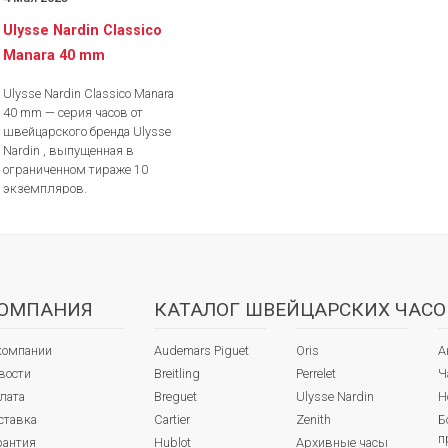
Ulysse Nardin Classico
Manara 40 mm
Ulysse Nardin Classico Manara
40 mm — серия часов от
швейцарского бренда Ulysse
Nardin , выпущенная в
ограниченном тираже 10
экземпляров.
ОМПАНИЯ
КАТАЛОГ ШВЕЙЦАРСКИХ ЧАСО
компании
Audemars Piguet
Oris
А
вости
Breitling
Perrelet
Ч
лата
Breguet
Ulysse Nardin
Н
ставка
Cartier
Zenith
Б
п
рантия
Hublot
Архивные часы