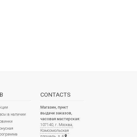
В
CONTACTS
кции
Магазин, пункт
выдачи заказов,
асы в наличии
часовая мастерская:
овинки
107140, г. Москва,
онусная
Комсомольская
рограмма
площадь, д. 6
place