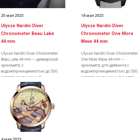
25 мая 2023
18 мая 2023
Ulysse Nardin Diver
Ulysse Nardin Diver
Chronometer Beau Lake
Chronometer One More
44 mm
Wave 44 mm
Ulysse Nardin Diver Chronometer
Ulysse Nardin Diver Chronometer
Beau Lake 44 mm — дайверский
One More Wave 44 mm —
хронометр с
хронометр для дайвинга с
водонепроницаемостью до 300
водонепроницаемостью до 300
метров, выпущенный
метров, выпущенный в честь
ограниченной серией из...
Дня...
4 мая 2023