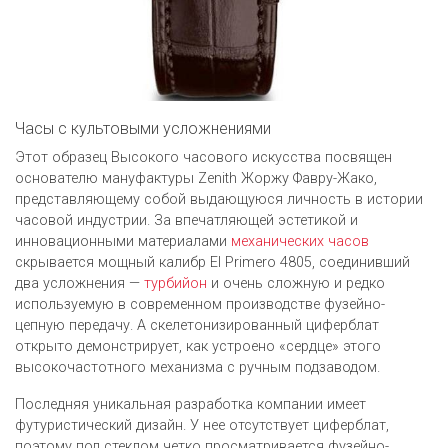
Часы с культовыми усложнениями
Этот образец Высокого часового искусства посвящен
основателю мануфактуры Zenith Жоржу Фавру-Жако,
представляющему собой выдающуюся личность в истории
часовой индустрии. За впечатляющей эстетикой и
инновационными материалами
механических часов
скрывается мощный калибр El Primero 4805, соединивший
два усложнения —
турбийон
и очень сложную и редко
используемую в современном производстве фузейно-
цепную передачу. А скелетонизированный циферблат
открыто демонстрирует, как устроено «сердце» этого
высокочастотного механизма с ручным подзаводом.
Последняя уникальная разработка компании имеет
футуристический дизайн. У нее отсутствует циферблат,
поэтому под стеклом четко просматривается фузейно-