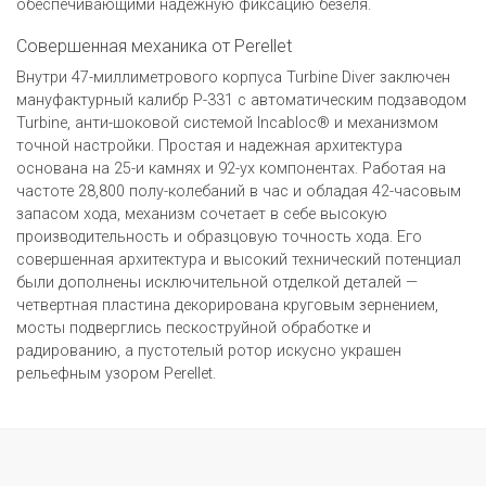
обеспечивающими надежную фиксацию безеля.
Совершенная механика от Perellet
Внутри 47-миллиметрового корпуса Turbine Diver заключен
мануфактурный калибр P-331 с автоматическим подзаводом
Turbine, анти-шоковой системой Incabloc® и механизмом
точной настройки. Простая и надежная архитектура
основана на 25-и камнях и 92-ух компонентах. Работая на
частоте 28,800 полу-колебаний в час и обладая 42-часовым
запасом хода, механизм сочетает в себе высокую
производительность и образцовую точность хода. Его
совершенная архитектура и высокий технический потенциал
были дополнены исключительной отделкой деталей —
четвертная пластина декорирована круговым зернением,
мосты подверглись пескоструйной обработке и
радированию, а пустотелый ротор искусно украшен
рельефным узором Perellet.