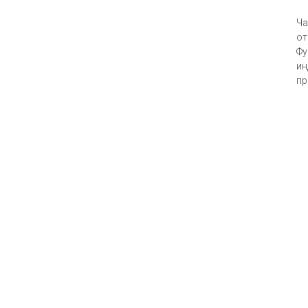
Ча
от
Фу
ин
пр