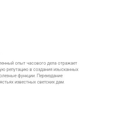
пленный опыт часового дела отражает
чную репутацию в создания изысканных
полезные функции. Переиздание
пястьях известных светских дам.