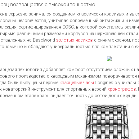
варц возвращается с высокой точностью
енд серьезно занимался созданием классически красивых и выс
ловины человечества, учитывая современный ритм жизни и измен
ллекция, сертифицированная COSC, в которой сочетались различ
тырьмя различными размерами корпусов из нержавеющей стали –
ставленных на Baselworld
золотых часиков
с синим экраном, по
гономично и обладают универсальностью для комплектации с е
арцевая технология добавляет комфорт отсутствием сложных на
сового производства с кварцевым механизмом поворачивается к 
гда были выпущены первые
кварцевые часы
Longines с уникальн
к новаторский инструмент для спортивных версий
хронографов
.
временном этапе кварц выдает точность до сотой доли секунды.