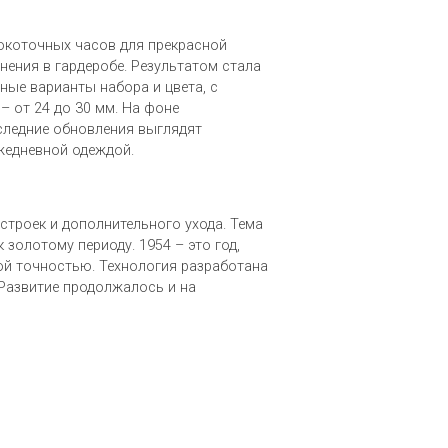
окоточных часов для прекрасной
ения в гардеробе. Результатом стала
ные варианты набора и цвета, с
 от 24 до 30 мм. На фоне
следние обновления выглядят
жедневной одеждой.
строек и дополнительного ухода. Тема
золотому периоду. 1954 – это год,
ой точностью. Технология разработана
 Развитие продолжалось и на