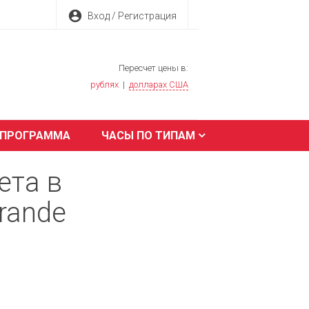
account_circle
Вход / Регистрация
Пересчет цены в:
рублях
|
долларах США
 ПРОГРАММА
ЧАСЫ ПО ТИПАМ
ета в
rande