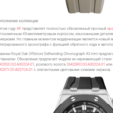
полнение коллекции
этом году
AP
представляет полностью обновленный прочный
хр
гономичным 43-миллиметровым корпусом, изысканными деталям
мешками. Но главным моментом модернизации является новый м
тегрированного хронографа с функцией обратного хода и автоп
винки Royal Oak Offshore Selfwinding Chronograph 43 mm предлаг
териалах. Обновление предлагает модели из нержавеющей стали
420SO.OO.A002CA.01
, розового золота
26420RO.OO.A002CA.01
или
420TI.OO.A027CA.01
с элегантными цветовыми схемами экранов.