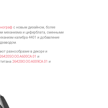
онограф
с новым дизайном, более
и механизма и циферблата, сменными
еханизм калибра 4401 и добавление
одзаводом.
ают разнообразие в декоре и
26420SO.OO.A600CA.01
и
 титана
26420IO.OO.A009CA.01
и