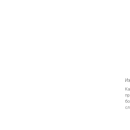
И
Ка
пр
бо
сл