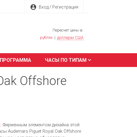
account_circle
Вход / Регистрация
Пересчет цены в:
рублях
|
долларах США
 ПРОГРАММА
ЧАСЫ ПО ТИПАМ
ak Offshore
t
.
Фирменным элементом дизайна этой
ы Audemars Piguet Royal Oak Offshore