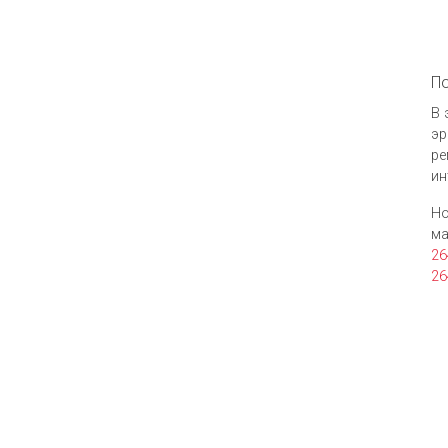
По
В 
эр
ре
ин
Но
ма
26
26