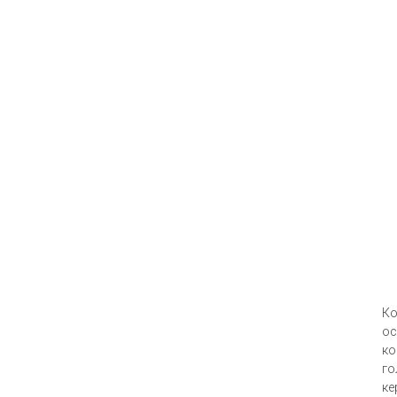
Ко
ос
ко
го
ке