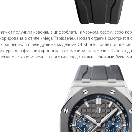
винки получили красивые циферблаты в черном, сером, серо-кор
корирована в стиле «Mega Tapisserie». Новая отделка смотрится
 сравнению с предыдущими моделями Offshore. После появлени
ертуры для функции хронографа изменили положение. Окошко да
релки слегка изменены, а логотип представлен главными буквами