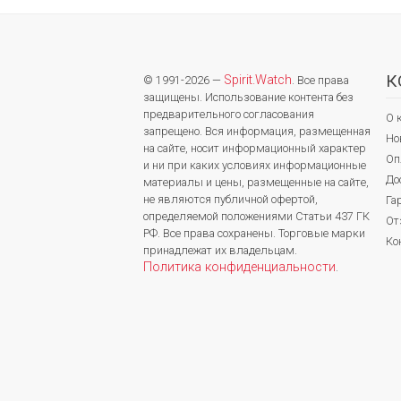
К
Spirit.Watch
© 1991-2026 —
. Все права
защищены. Использование контента без
предварительного согласования
О 
запрещено. Вся информация, размещенная
Но
на сайте, носит информационный характер
Оп
и ни при каких условиях информационные
До
материалы и цены, размещенные на сайте,
не являются публичной офертой,
Га
определяемой положениями Статьи 437 ГК
От
РФ. Все права сохранены. Торговые марки
Ко
принадлежат их владельцам.
Политика конфиденциальности
.