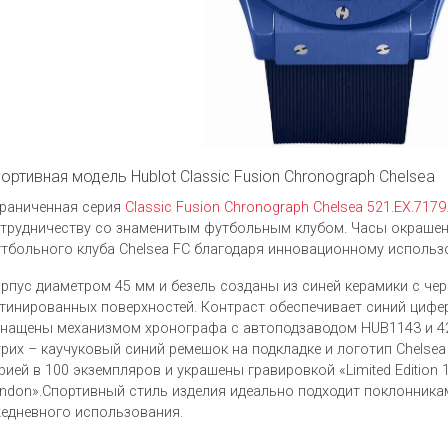
ортивная модель Hublot Classic Fusion Chronograph Chelsea
раниченная серия
Classic Fusion Chronograph Chelsea 521.EX.717
трудничеству со знаменитым футбольным клубом. Часы окрашен
тбольного клуба Chelsea FC благодаря инновационному использ
рпус диаметром 45 мм и безель созданы из синей керамики с ч
тинированных поверхностей. Контраст обеспечивает синий цифе
нащены механизмом хронографа с автоподзаводом HUB1143 и 4
рих – каучуковый синий ремешок на подкладке и логотип Chels
рией в 100 экземпляров и украшены гравировкой «Limited Edition 
ndon».Спортивный стиль изделия идеально подходит поклонника
едневного использования.