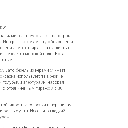
apri
аниями о летнем отдыхе на острове
. Интерес к этому месту объясняется
свет и демонстрирует на скалистых
кие переливы морской воды. Богатые
вание.
. Зато безель из керамики имеет
 окраска используется на резине
и голубыми апертурами. Часовая
но ограниченным тиражом в 30
тойчивость к коррозии и царапинам.
 острые углы. Идеально гладкий
усом.
асов. На сапфировой поверхности