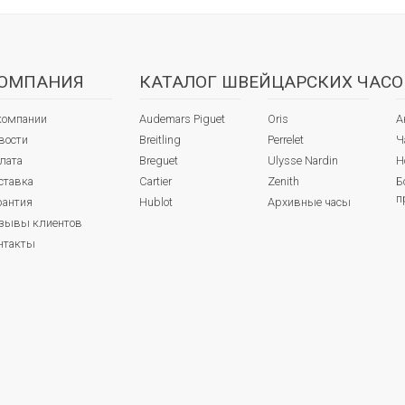
ОМПАНИЯ
КАТАЛОГ ШВЕЙЦАРСКИХ ЧАСО
компании
Audemars Piguet
Oris
А
вости
Breitling
Perrelet
Ч
лата
Breguet
Ulysse Nardin
Н
ставка
Cartier
Zenith
Б
п
рантия
Hublot
Архивные часы
зывы клиентов
нтакты