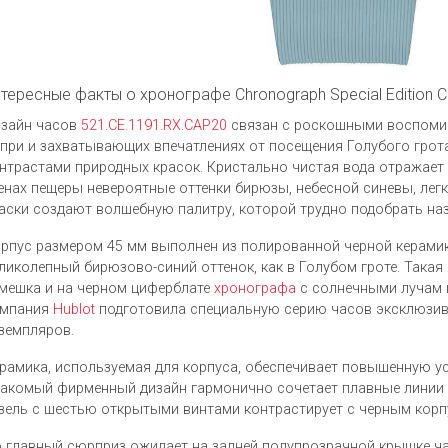
тересные факты о хронографе Chronograph Special Edition C
зайн часов
521.CE.1191.RX.CAP20
связан с роскошными воспомин
при и захватывающих впечатлениях от посещения Голубого грота
нтрастами природных красок. Кристально чистая вода отражает 
енах пещеры невероятные оттенки бирюзы, небесной синевы, лег
аски создают волшебную палитру, которой трудно подобрать наз
рпус размером 45 мм выполнен из полированной черной керамики
ликолепный бирюзово-синий оттенок, как в Голубом гроте. Такая
мешка и на черном циферблате
хронографа
с солнечными лучам 
омпания
Hublot
подготовила специальную серию часов эксклюзив
земпляров.
рамика, используемая для корпуса, обеспечивает повышенную ус
акомый фирменный дизайн гармонично сочетает плавные линии и
зель с шестью открытыми винтами контрастирует с черным корп
 главный сюрприз ожидает на задней полупрозрачной крышке ч