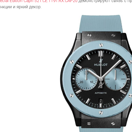
ecial Edition Capri 521.CE.1191.RX.CAP20
демонстрируют связь с пр
нкции и яркий декор.