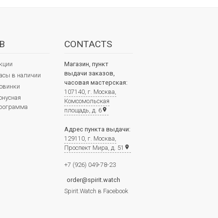
В
CONTACTS
кции
Магазин, пункт
выдачи заказов,
асы в наличии
часовая мастерская:
овинки
107140, г. Москва,
онусная
Комсомольская
рограмма
площадь, д. 6
place
Адрес пункта выдачи:
129110, г. Москва,
Проспект Мира, д. 51
place
+7 (926) 049-78-23
order@spirit.watch
Spirit.Watch в Facebook