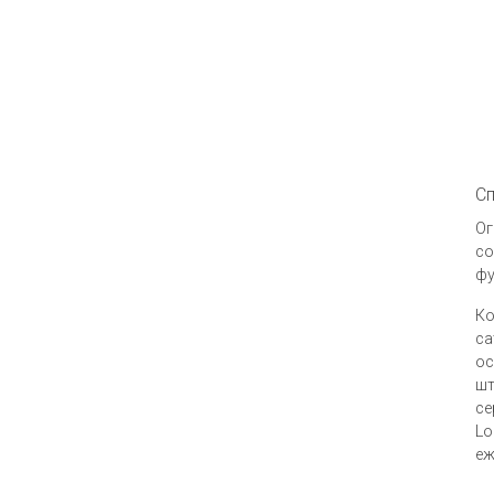
Сп
Ог
со
фу
Ко
са
ос
шт
се
Lo
еж