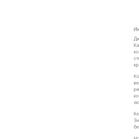
Ин
Ди
Ка
ко
ст
кр
Ко
ве
ре
к
эк
Ке
Зн
бе
Но