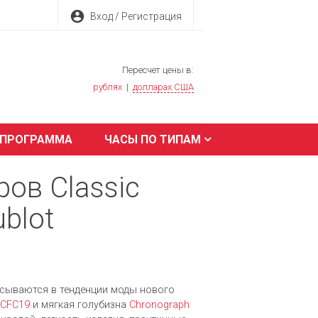
account_circle
Вход / Регистрация
Пересчет цены в:
рублях
|
долларах США
 ПРОГРАММА
ЧАСЫ ПО ТИПАМ
ов Classic
blot
исываются в тенденции моды нового
.CFC19
и мягкая голубизна
Chronograph