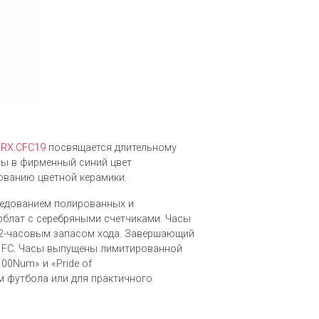
9.RX.CFC19
посвящается длительному
ы в фирменный синий цвет
ованию цветной керамики.
ередованием полированных и
рблат с серебряными счетчиками. Часы
2-часовым запасом хода. Завершающий
ea FC. Часы выпущены лимитированной
100Num» и «Pride of
м футбола или для практичного