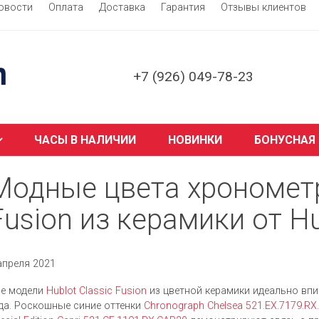
овости
Оплата
Доставка
Гарантия
Отзывы клиентов
+7 (926) 049-78-23
ЧАСЫ В НАЛИЧИИ
НОВИНКИ
БОНУСНАЯ
Модные цвета хронометр
Fusion из керамики от Hu
апреля 2021
е модели
Hublot Classic Fusion
из цветной керамики идеально вп
да.
Роскошные синие оттенки
Chronograph Chelsea 521.EX.7179.RX