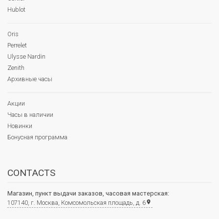
Hublot
Oris
Perrelet
Ulysse Nardin
Zenith
Архивные часы
Акции
Часы в наличии
Новинки
Бонусная программа
CONTACTS
Магазин, пункт выдачи заказов, часовая мастерская:
107140, г. Москва, Комсомольская площадь, д. 6
place