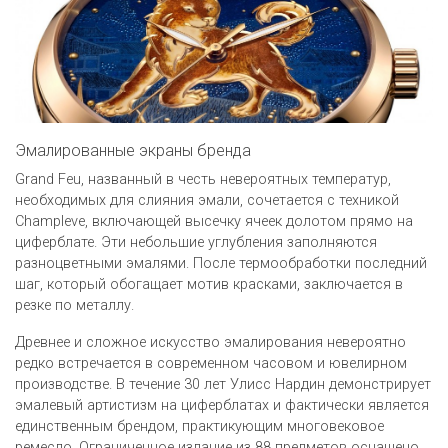
Эмалированные экраны бренда
Grand Feu, названный в честь невероятных температур,
необходимых для слияния эмали, сочетается с техникой
Champleve, включающей высечку ячеек долотом прямо на
циферблате. Эти небольшие углубления заполняются
разноцветными эмалями. После термообработки последний
шаг, который обогащает мотив красками, заключается в
резке по металлу.
Древнее и сложное искусство эмалирования невероятно
редко встречается в современном часовом и ювелирном
производстве. В течение 30 лет Улисс Нардин демонстрирует
эмалевый артистизм на циферблатах и фактически является
единственным брендом, практикующим многовековое
ремесло. Ограниченное издание из 88 предметов оснащено