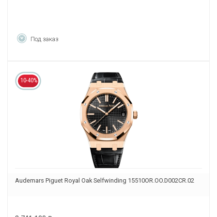
Под заказ
10-40%
Audemars Piguet Royal Oak Selfwinding 15510OR.OO.D002CR.02