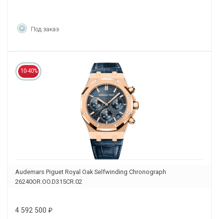
Под заказ
10-40%
Audemars Piguet Royal Oak Selfwinding Chronograph
26240OR.OO.D315CR.02
4 592 500
₽