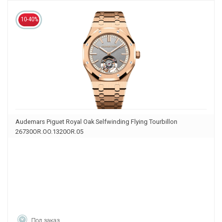
10-40%
Audemars Piguet Royal Oak Selfwinding Flying Tourbillon
26730OR.OO.1320OR.05
Под заказ