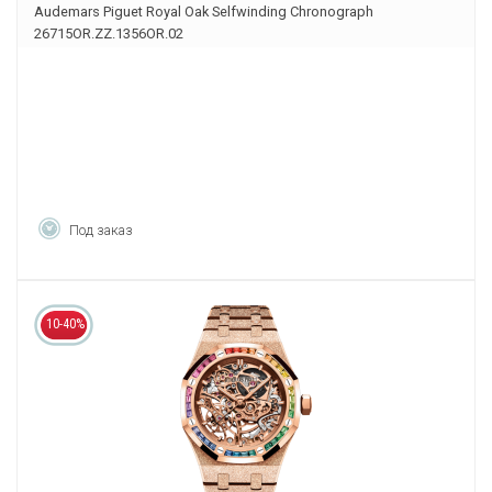
Audemars Piguet Royal Oak Selfwinding Chronograph
26715OR.ZZ.1356OR.02
Под заказ
10-40%