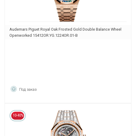
Audemars Piguet Royal Oak Frosted Gold Double Balance Wheel
Openworked 15412OR.YG.1224OR.01-B
Под заказ
10-40%