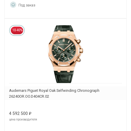
Под заказ
10-40%
Audemars Piguet Royal Oak Selfwinding Chronograph
26240OR.OO.D404CR.02
4 592 500
₽
цена производителя