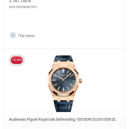
3 741 100
₽
цена производителя
Под заказ
10-40%
Audemars Piguet Royal Oak Selfwinding 15510OR.OO.D315CR.02