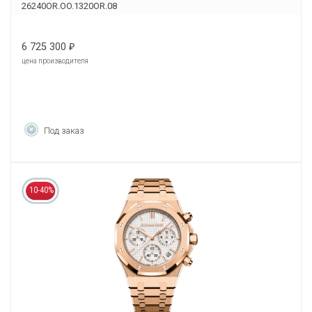
26240OR.OO.1320OR.08
6 725 300
₽
цена производителя
Под заказ
10-40%