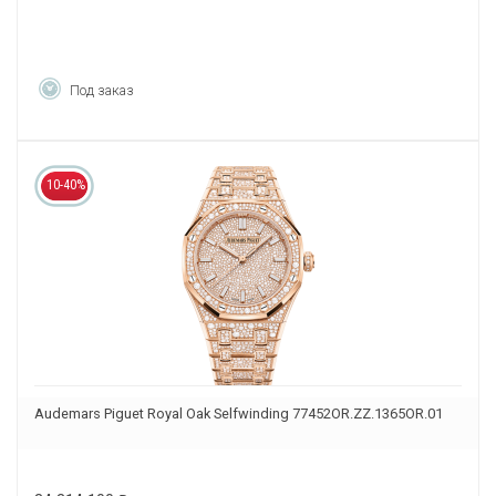
Под заказ
10-40%
Audemars Piguet Royal Oak Selfwinding 77452OR.ZZ.1365OR.01