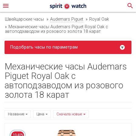
menu
search
Швейцарские часы
Audemars Piguet
Royal Oak
Механические часы Audemars Piguet Royal Oak с
автоподзаводом из розового золота 18 карат
Подобрать часы по параметрам
Механические часы Audemars
Piguet Royal Oak с
автоподзаводом из розового
золота 18 карат
Название
Цена
Сначала новые
10-40%