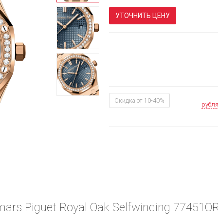
УТОЧНИТЬ ЦЕНУ
Скидка от 10-40%
рубл
ars Piguet Royal Oak Selfwinding 77451O