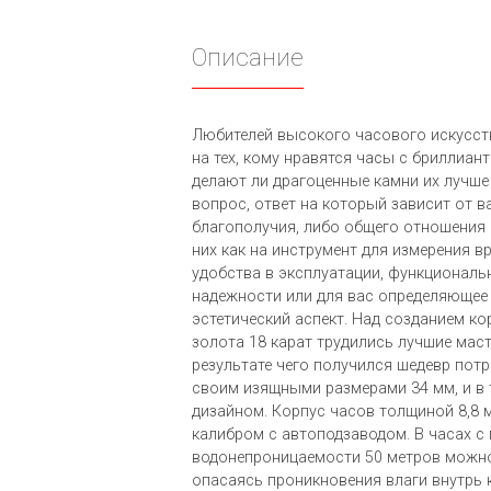
Описание
Любителей высокого часового искусст
на тех, кому нравятся часы с бриллиант
делают ли драгоценные камни их лучше
вопрос, ответ на который зависит от 
благополучия, либо общего отношения 
них как на инструмент для измерения в
удобства в эксплуатации, функциональ
надежности или для вас определяющее 
эстетический аспект. Над созданием ко
золота 18 карат трудились лучшие мас
результате чего получился шедевр по
своим изящными размерами 34 мм, и в
дизайном. Корпус часов толщиной 8,8 
калибром с автоподзаводом. В часах с
водонепроницаемости 50 метров можно
опасаясь проникновения влаги внутрь