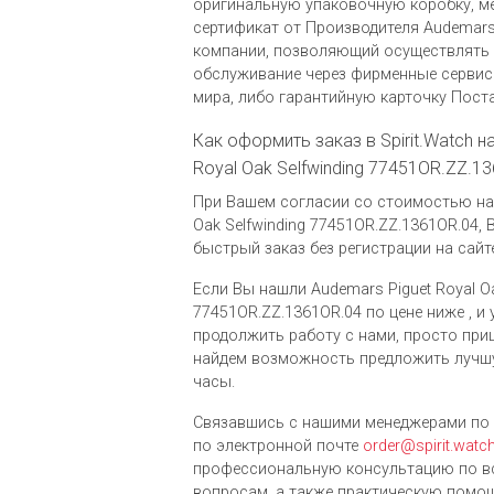
оригинальную упаковочную коробку, 
сертификат от Производителя Audemars 
компании, позволяющий осуществлять 
обслуживание через фирменные сервис
мира, либо гарантийную карточку Пост
Как оформить заказ в Spirit.Watch н
Royal Oak Selfwinding 77451OR.ZZ.1
При Вашем согласии со стоимостью на 
Oak Selfwinding 77451OR.ZZ.1361OR.04
быстрый заказ без регистрации на сайте
Если Вы нашли Audemars Piguet Royal Oa
77451OR.ZZ.1361OR.04 по цене ниже , и 
продолжить работу с нами, просто при
найдем возможность предложить лучш
часы.
Связавшись с нашими менеджерами по 
по электронной почте
order@spirit.watc
профессиональную консультацию по в
вопросам, а также практическую помощ