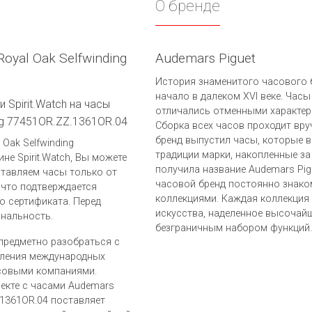
О бренде
oyal Oak Selfwinding
Audemars Piguet
История знаменитого часового б
начало в далеком XVI веке. Часы
 Spirit.Watch на часы
отличались отменными характер
ing 77451OR.ZZ.1361OR.04
Сборка всех часов проходит вру
бренд выпустил часы, которые в
Oak Selfwinding
традиции марки, накопленные за
не Spirit.Watch, Вы можете
получила название Audemars Pig
ставляем часы только от
часовой бренд постоянно знако
 что подтверждается
коллекциями. Каждая коллекция
о сертификата. Перед
искусства, наделенное высочай
инальность.
безграничным набором функций.
предметно разобраться с
вления международных
совыми компаниями.
лекте с часами Audemars
Z.1361OR.04 поставляет