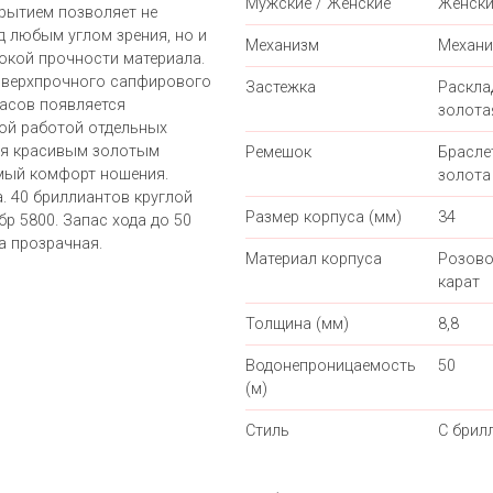
Мужские / Женские
Женски
рытием позволяет не
д любым углом зрения, но и
Механизм
Механи
окой прочности материала.
сверхпрочного сапфирового
Застежка
Раскл
часов появляется
золота
ой работой отдельных
ся красивым золотым
Ремешок
Брасле
мый комфорт ношения.
золота
. 40 бриллиантов круглой
Размер корпуса (мм)
34
бр 5800. Запас хода до 50
а прозрачная.
Материал корпуса
Розово
карат
Толщина (мм)
8,8
Водонепроницаемость
50
(м)
Стиль
С брил