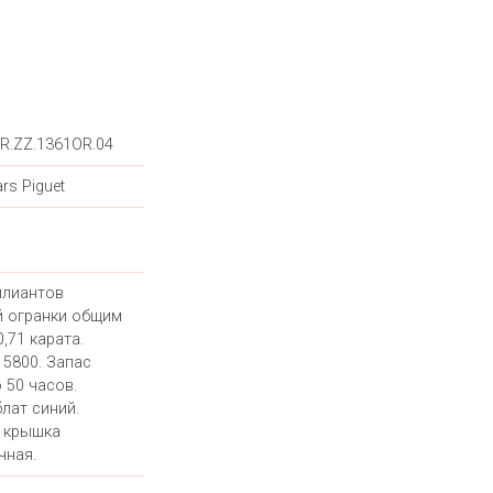
R.ZZ.1361OR.04
rs Piguet
ллиантов
й огранки общим
,71 карата.
 5800. Запас
 50 часов.
лат синий.
 крышка
чная.