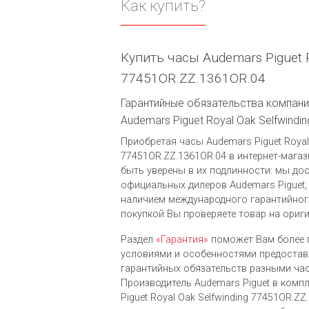
Как купить?
Купить часы Audemars Piguet R
77451OR.ZZ.1361OR.04
Гарантийные обязательства компании
Audemars Piguet Royal Oak Selfwind
Приобретая часы Audemars Piguet Royal 
77451OR.ZZ.1361OR.04 в интернет-магази
быть уверены в их подлинности: мы до
официальных дилеров Audemars Piguet,
наличием международного гарантийног
покупкой Вы проверяете товар на ориг
Раздел
«Гарантия»
поможет Вам более 
условиями и особенностями предоста
гарантийных обязательств разными ча
Производитель Audemars Piguet в комп
Piguet Royal Oak Selfwinding 77451OR.Z