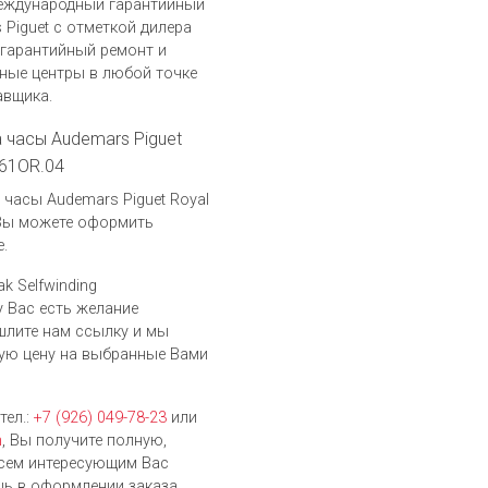
международный гарантийный
Piguet c отметкой дилера
гарантийный ремонт и
ные центры в любой точке
авщика.
а часы Audemars Piguet
361OR.04
часы Audemars Piguet Royal
, Вы можете оформить
.
k Selfwinding
у Вас есть желание
шлите нам ссылку и мы
ую цену на выбранные Вами
тел.:
+7 (926) 049-78-23
или
h
, Вы получите полную,
сем интересующим Вас
ь в оформлении заказа.