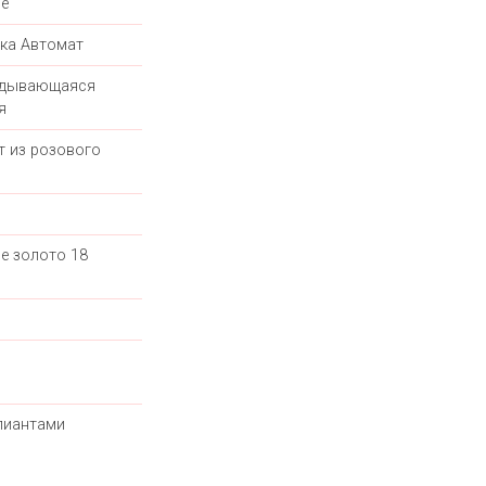
е
ка Автомат
адывающаяся
я
т из розового
е золото 18
лиантами