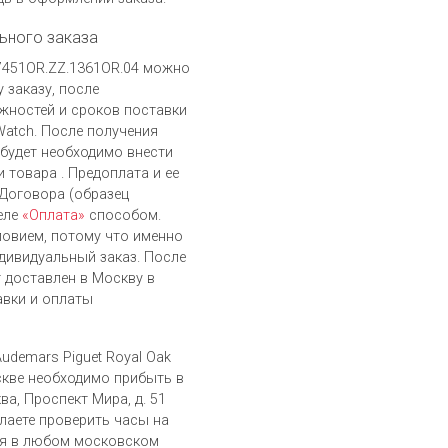
ьного заказа
 77451OR.ZZ.1361OR.04 можно
 заказу, после
жностей и сроков поставки
Watch. После получения
 будет необходимо внести
 товара . Предоплата и ее
 Договора (образец
еле
«Оплата»
способом.
ловием, потому что именно
дивидуальный заказ. После
т доставлен в Москву в
авки и оплаты
udemars Piguet Royal Oak
скве необходимо прибыть в
ва, Проспект Мира, д. 51
елаете проверить часы на
ся в любом московском