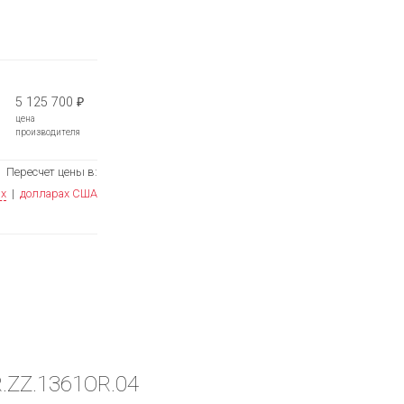
5 125 700
₽
цена
производителя
Пересчет цены в:
ях
|
долларах США
R.ZZ.1361OR.04