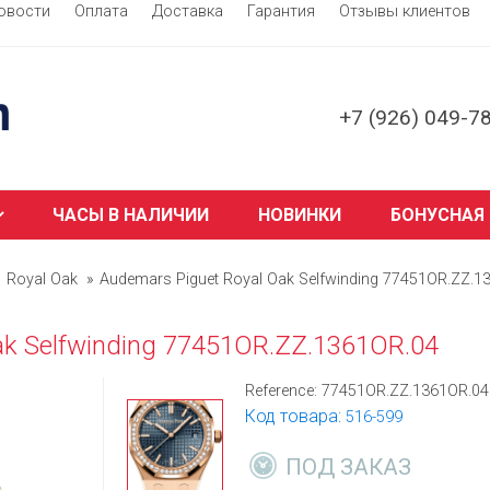
овости
Оплата
Доставка
Гарантия
Отзывы клиентов
+7 (926) 049-7
ЧАСЫ В НАЛИЧИИ
НОВИНКИ
БОНУСНАЯ
Royal Oak
Audemars Piguet Royal Oak Selfwinding 77451OR.ZZ.1
ak Selfwinding 77451OR.ZZ.1361OR.04
Reference:
77451OR.ZZ.1361OR.04
Код товара:
516-599
ПОД ЗАКАЗ