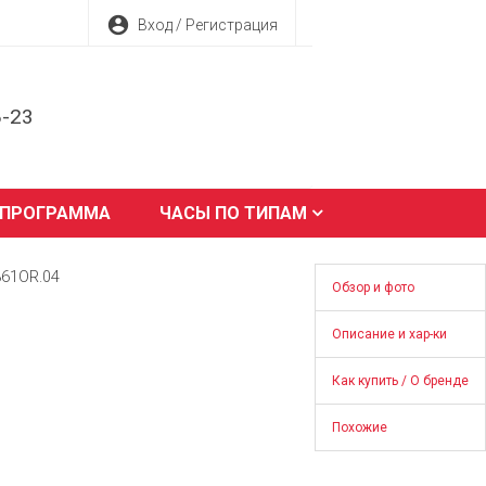
account_circle
Вход / Регистрация
8-23
 ПРОГРАММА
ЧАСЫ ПО ТИПАМ
361OR.04
Обзор и фото
Описание и хар-ки
Как купить / О бренде
Похожие