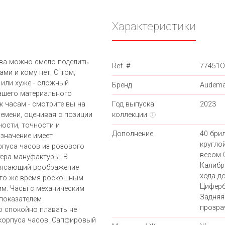
Характеристики
ва можно смело поделить
Ref. #
77451O
ами и кому нет. О том,
 или хуже - сложный
Бренд
Audema
вашего материального
к часам - смотрите вы на
Год выпуска
2023
ремени, оценивая с позиции
коллекции
?
ности, точности и
Дополнение
40 бри
значение имеет
кругло
рпуса часов из розового
весом 0
тера мануфактуры. В
Калибр
трясающий воображение
хода до
 то же время роскошным
Циферб
мм. Часы с механическим
Задняя
 показателем
прозра
 спокойно плавать не
 корпуса часов. Сапфировый