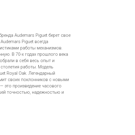
ренда Audemars Piguet берет свое
 Audemars Piguet всегда
истиками работы механизмов.
чную. В 70-х годах прошлого века
обрали в себя весь опыт и
 столетия работы. Модель
uet Royal Oak. Легендарный
мит своих поклонников с новыми
 — это произведение часового
шей точностью, надежностью и