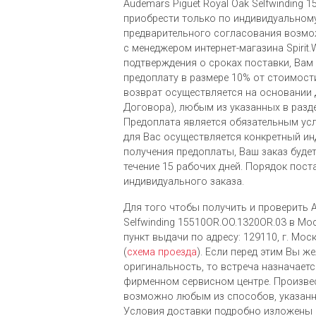
Audemars Piguet Royal Oak Selfwinding
приобрести только по индивидуальному
предварительного согласования возмо
с менеджером интернет-магазина Spirit.
подтверждения о сроках поставки, Вам
предоплату в размере 10% от стоимости
возврат осуществляется на основании
Договора), любым из указанных в разд
Предоплата является обязательным ус
для Вас осуществляется конкретный ин
получения предоплаты, Ваш заказ буде
течение 15 рабочих дней. Порядок пост
индивидуального заказа.
Для того чтобы получить и проверить A
Selfwinding 15510OR.OO.1320OR.03 в М
пункт выдачи по адресу: 129110, г. Моск
(
схема проезда
). Если перед этим Вы ж
оригинальность, то встреча назначает
фирменном сервисном центре. Произве
возможно любым из cпособов, указанн
Условия доставки подробно изложены 