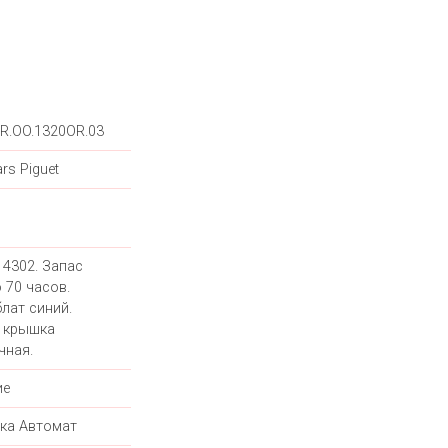
R.OO.1320OR.03
rs Piguet
 4302. Запас
 70 часов.
лат синий.
 крышка
чная.
ие
ка Автомат