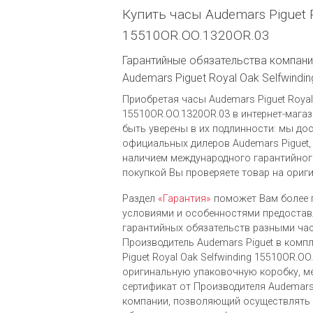
Купить часы Audemars Piguet R
15510OR.OO.1320OR.03
Гарантийные обязательства компании
Audemars Piguet Royal Oak Selfwind
Приобретая часы Audemars Piguet Royal 
15510OR.OO.1320OR.03 в интернет-магази
быть уверены в их подлинности: мы до
официальных дилеров Audemars Piguet,
наличием международного гарантийног
покупкой Вы проверяете товар на ориг
Раздел
«Гарантия»
поможет Вам более 
условиями и особенностями предоста
гарантийных обязательств разными ча
Производитель Audemars Piguet в комп
Piguet Royal Oak Selfwinding 15510OR.O
оригинальную упаковочную коробку, 
сертификат от Производителя Audemars 
компании, позволяющий осуществлять 