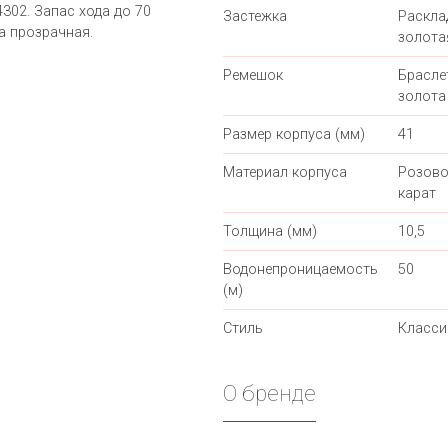
302. Запас хода до 70
Застежка
Раскл
а прозрачная.
золота
Ремешок
Брасле
золота
Размер корпуса (мм)
41
Материал корпуса
Розово
карат
Толщина (мм)
10,5
Водонепроницаемость
50
(м)
Стиль
Класси
О бренде