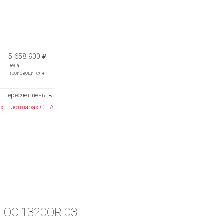
5 658 900
₽
цена
производителя
Пересчет цены в:
ях
|
долларах США
R.OO.1320OR.03