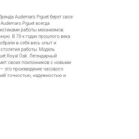
ренда Audemars Piguet берет свое
 Audemars Piguet всегда
истиками работы механизмов.
чную. В 70-х годах прошлого века
обрали в себя весь опыт и
 столетия работы. Модель
uet Royal Oak. Легендарный
мит своих поклонников с новыми
 — это произведение часового
шей точностью, надежностью и