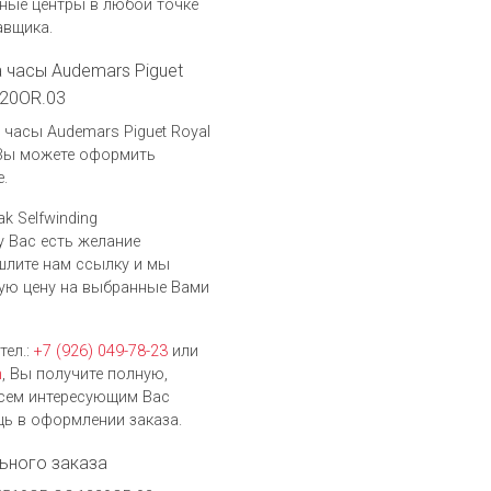
ные центры в любой точке
авщика.
а часы Audemars Piguet
320OR.03
часы Audemars Piguet Royal
, Вы можете оформить
.
k Selfwinding
у Вас есть желание
шлите нам ссылку и мы
ую цену на выбранные Вами
тел.:
+7 (926) 049-78-23
или
h
, Вы получите полную,
сем интересующим Вас
ь в оформлении заказа.
ьного заказа