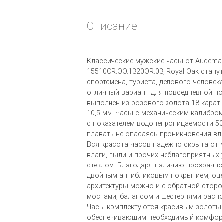
Описание
Классические мужские часы от Audemars
15510OR.OO.1320OR.03, Royal Oak стан
спортсмена, туриста, делового человека,
отличный вариант для повседневной но
выполнен из розового золота 18 карат
10,5 мм. Часы с механическим калибро
с показателем водонепроницаемости 5
плавать не опасаясь проникновения вла
Вся красота часов надежно скрыта от 
влаги, пыли и прочих неблагоприятны
стеклом. Благодаря наличию прозрачн
двойным антибликовым покрытием, оце
архитектуры можно и с обратной сторо
мостами, балансом и шестернями расп
Часы комплектуются красивым золоты
обеспечивающим необходимый комфорт