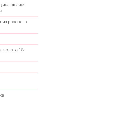
адывающаяся
я
т из розового
е золото 18
ка