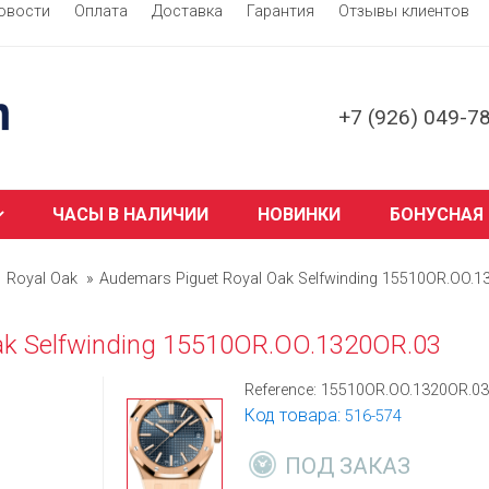
овости
Оплата
Доставка
Гарантия
Отзывы клиентов
+7 (926) 049-7
ЧАСЫ В НАЛИЧИИ
НОВИНКИ
БОНУСНАЯ
Royal Oak
Audemars Piguet Royal Oak Selfwinding 15510OR.OO.1
ak Selfwinding 15510OR.OO.1320OR.03
Reference:
15510OR.OO.1320OR.03
Код товара:
516-574
ПОД ЗАКАЗ