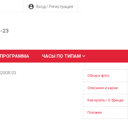
account_circle
Вход / Регистрация
8-23
 ПРОГРАММА
ЧАСЫ ПО ТИПАМ
320OR.03
Обзор и фото
Описание и хар-ки
Как купить / О бренде
Похожие