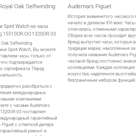
oyal Oak Selfwinding
Audemars Piguet
История знаменитого часового б
начало в далеком XVI веке. Часы
 Spirit.Watch на часы
отличались отменными характер
ing 15510OR.OO.1320OR.03
Сборка всех часов проходит вру
бренд выпустил часы, которые в
Oak Selfwinding
традиции марки, накопленные за
не Spirit.Watch, Вы можете
получила название Audemars Pig
ставляем часы только от
часовой бренд постоянно знако
 что подтверждается
коллекциями. Каждая коллекция
о сертификата. Перед
искусства, наделенное высочай
инальность.
безграничным набором функций.
предметно разобраться с
вления международных
совыми компаниями.
лекте с часами Audemars
O.1320OR.03 поставляет
международный гарантийный
Piguet c отметкой дилера
гарантийный ремонт и