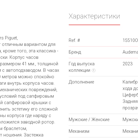
Характеристики
 Piguet,
Ref. #
15510O
ут отличным вариантом для
 кроме того, эта классика -
Бренд
Audema
ски. Корпус часов
 размером 41 мм., толщиной
Год выпуска
2023
м с автоподзаводом. В часах
коллекции
?
0 метров можно спокойно
Дополнение
Калибр
ги внутрь корпуса часов.
хода до
механических повреждений,
Циферб
х условий под сапфировым
Задняя
ой сапфировой крышки с
прозра
нить эстетику его сложной
ны корпуса где наряду с
Мужские / Женские
Мужск
оложился заводной ротор.
м браслетом,
Механизм
Механи
 ношения. Застежка