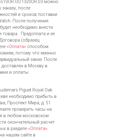
 15510OR.OO.1320OR.03 можно
 заказу, после
жностей и сроков поставки
Watch. После получения
 будет необходимо внести
 товара . Предоплата и ее
 Договора (образец
еле
«Оплата»
способом.
ловием, потому что именно
дивидуальный заказ. После
т доставлен в Москву в
авки и оплаты
udemars Piguet Royal Oak
оскве необходимо прибыть в
ва, Проспект Мира, д. 51
елаете проверить часы на
ся в любом московском
сти окончательный расчет
ых в разделе
«Оплата»
.
на нашем сайте в