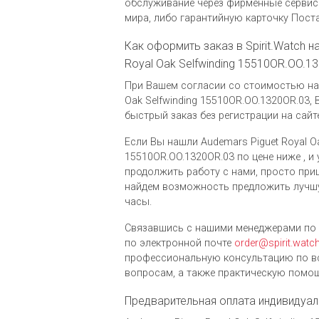
обслуживание через фирменные сервис
мира, либо гарантийную карточку Пост
Как оформить заказ в Spirit.Watch н
Royal Oak Selfwinding 15510OR.OO.1
При Вашем согласии со стоимостью на 
Oak Selfwinding 15510OR.OO.1320OR.03
быстрый заказ без регистрации на сайте
Если Вы нашли Audemars Piguet Royal Oa
15510OR.OO.1320OR.03 по цене ниже , и 
продолжить работу с нами, просто при
найдем возможность предложить лучш
часы.
Связавшись с нашими менеджерами по 
по электронной почте
order@spirit.watc
профессиональную консультацию по в
вопросам, а также практическую помощ
Предварительная оплата индивидуал