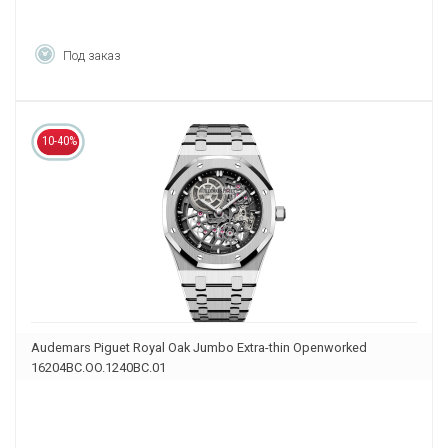
Под заказ
10-40%
Audemars Piguet Royal Oak Jumbo Extra-thin Openworked
16204BC.OO.1240BC.01