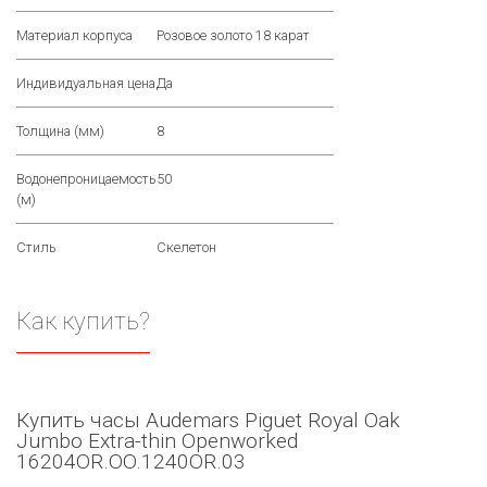
Материал корпуса
Розовое золото 18 карат
Индивидуальная цена
Да
Толщина (мм)
8
Водонепроницаемость
50
(м)
Стиль
Скелетон
Как купить?
Купить часы Audemars Piguet Royal Oak
Jumbo Extra-thin Openworked
16204OR.OO.1240OR.03