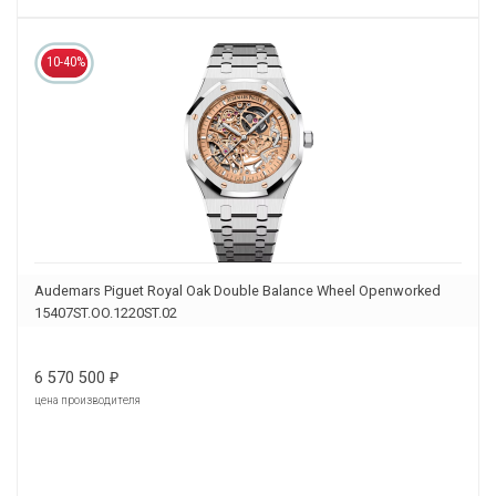
10-40%
Audemars Piguet Royal Oak Double Balance Wheel Openworked
15407ST.OO.1220ST.02
6 570 500
₽
цена производителя