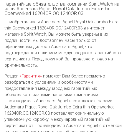
Гарантийные обязательства компании Spirit.Watch на
часы Audemars Piguet Royal Oak Jumbo Extra-thin
Openworked 16204OR.OO.1240OR.03
Приобретая часы Audemars Piguet Royal Oak Jumbo Extra-
thin Openworked 16204OR.OO.1240OR.03 в интернет-
магазине Spirit.Watch, Вы можете быть уверены в их
подлинности: мы доставляем часы только от
официальных дилеров Audemars Piguet, что
подтверждается наличием международного гарантийного
сертификата. Перед покупкой Вы проверяете товар на
оригинальность.
Раздел
«Гарантия»
поможет Вам более предметно
разобраться с условиями и особенностями
предоставления международных гарантийных
обязательств разными часовыми компаниями.
Производитель Audemars Piguet в комплекте с часами
Audemars Piguet Royal Oak Jumbo Extra-thin Openworked
16204OR.OO.1240OR.03 поставляет оригинальную
упаковочную коробку, международный гарантийный
сертификат от Производителя Audemars Piguet c отметкой
дилера компании, позволяющий осуществлять