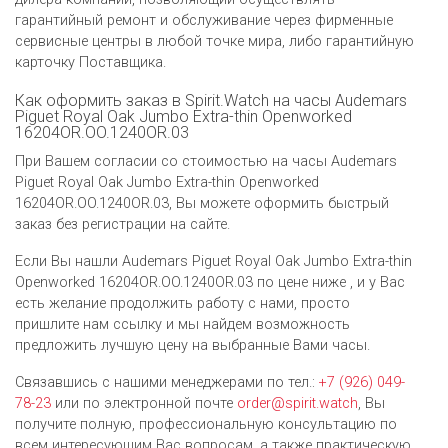
гарантийный ремонт и обслуживание через фирменные
сервисные центры в любой точке мира, либо гарантийную
карточку Поставщика.
Как оформить заказ в Spirit.Watch на часы Audemars
Piguet Royal Oak Jumbo Extra-thin Openworked
16204OR.OO.1240OR.03
При Вашем согласии со стоимостью на часы Audemars
Piguet Royal Oak Jumbo Extra-thin Openworked
16204OR.OO.1240OR.03, Вы можете оформить быстрый
заказ без регистрации на сайте.
Если Вы нашли Audemars Piguet Royal Oak Jumbo Extra-thin
Openworked 16204OR.OO.1240OR.03 по цене ниже , и у Вас
есть желание продолжить работу с нами, просто
пришлите нам ссылку и мы найдем возможность
предложить лучшую цену на выбранные Вами часы.
Связавшись с нашими менеджерами по тел.:
+7 (926) 049-
78-23
или по электронной почте
order@spirit.watch
, Вы
получите полную, профессиональную консультацию по
всем интересующим Вас вопросам, а также практическую