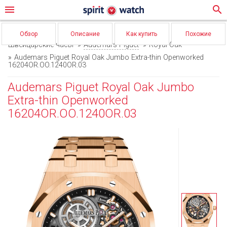
menu
search
Обзор
Описание
Как купить
Похожие
Швейцарские часы
Audemars Piguet
Royal Oak
Audemars Piguet Royal Oak Jumbo Extra-thin Openworked
16204OR.OO.1240OR.03
Audemars Piguet Royal Oak Jumbo
Extra-thin Openworked
16204OR.OO.1240OR.03