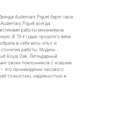
ренда Audemars Piguet берет свое
 Audemars Piguet всегда
истиками работы механизмов.
чную. В 70-х годах прошлого века
обрали в себя весь опыт и
 столетия работы. Модель
uet Royal Oak. Легендарный
мит своих поклонников с новыми
 — это произведение часового
шей точностью, надежностью и