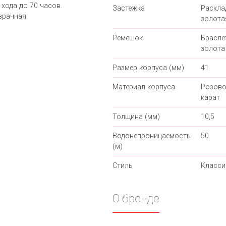
 хода до 70 часов.
Застежка
Раскл
зрачная.
золота
Ремешок
Брасле
золота
Размер корпуса (мм)
41
Материал корпуса
Розово
карат
Толщина (мм)
10,5
Водонепроницаемость
50
(м)
Стиль
Класси
О бренде