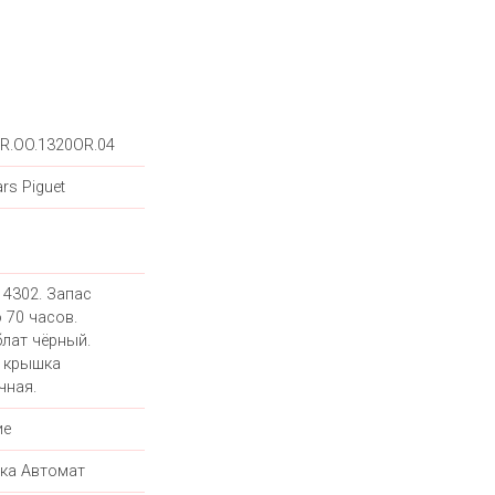
R.OO.1320OR.04
rs Piguet
 4302. Запас
 70 часов.
лат чёрный.
 крышка
чная.
ие
ка Автомат