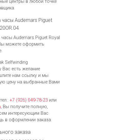
ные центры в любой точке
авщика.
а часы Audemars Piguet
320OR.04
часы Audemars Piguet Royal
, Вы можете оформить
.
k Selfwinding
у Вас есть желание
шлите нам ссылку и мы
ую цену на выбранные Вами
тел.:
+7 (926) 049-78-23
или
h
, Вы получите полную,
сем интересующим Вас
ь в оформлении заказа.
ьного заказа