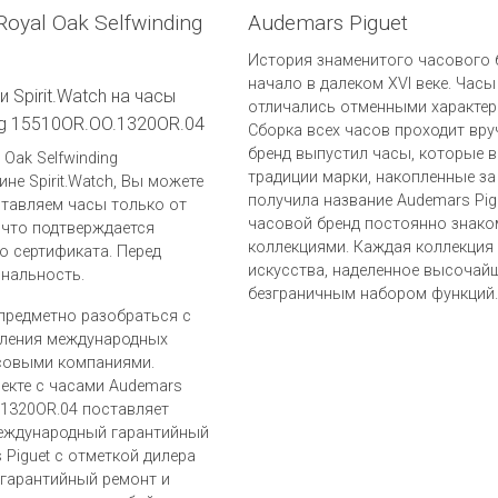
oyal Oak Selfwinding
Audemars Piguet
История знаменитого часового б
начало в далеком XVI веке. Часы
 Spirit.Watch на часы
отличались отменными характер
ing 15510OR.OO.1320OR.04
Сборка всех часов проходит вру
бренд выпустил часы, которые в
Oak Selfwinding
традиции марки, накопленные за
не Spirit.Watch, Вы можете
получила название Audemars Pig
ставляем часы только от
часовой бренд постоянно знако
 что подтверждается
коллекциями. Каждая коллекция
о сертификата. Перед
искусства, наделенное высочай
инальность.
безграничным набором функций.
предметно разобраться с
вления международных
совыми компаниями.
лекте с часами Audemars
O.1320OR.04 поставляет
международный гарантийный
Piguet c отметкой дилера
гарантийный ремонт и