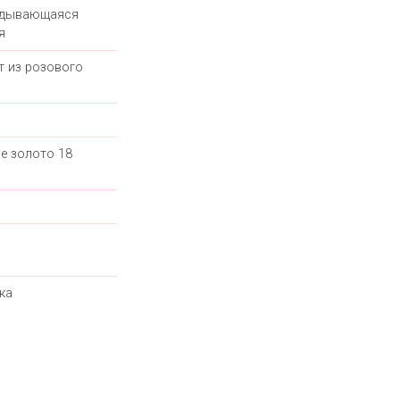
адывающаяся
я
т из розового
е золото 18
ка