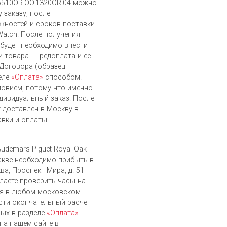
 15510OR.OO.1320OR.04 можно
 заказу, после
жностей и сроков поставки
Watch. После получения
 будет необходимо внести
 товара . Предоплата и ее
 Договора (образец
еле
«Оплата»
способом.
ловием, потому что именно
дивидуальный заказ. После
т доставлен в Москву в
авки и оплаты
udemars Piguet Royal Oak
оскве необходимо прибыть в
ва, Проспект Мира, д. 51
елаете проверить часы на
ся в любом московском
сти окончательный расчет
ых в разделе
«Оплата»
.
на нашем сайте в