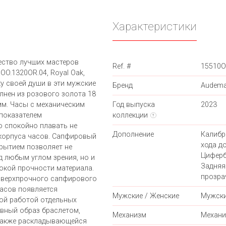
Характеристики
ество лучших мастеров
Ref. #
15510O
OO.1320OR.04, Royal Oak,
у своей души в эти мужские
Бренд
Audema
лнен из розового золота 18
мм. Часы с механическим
Год выпуска
2023
 показателем
коллекции
?
 спокойно плавать не
Дополнение
Калибр
 корпуса часов. Сапфировый
хода до
рытием позволяет не
Циферб
д любым углом зрения, но и
Задняя
окой прочности материала.
прозра
сверхпрочного сапфирового
часов появляется
Мужские / Женские
Мужск
ой работой отдельных
вный образ браслетом,
Механизм
Механи
 также раскладывающейся