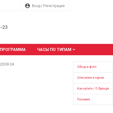
account_circle
Вход / Регистрация
8-23
 ПРОГРАММА
ЧАСЫ ПО ТИПАМ
320OR.04
Обзор и фото
Описание и хар-ки
Как купить / О бренде
Похожие