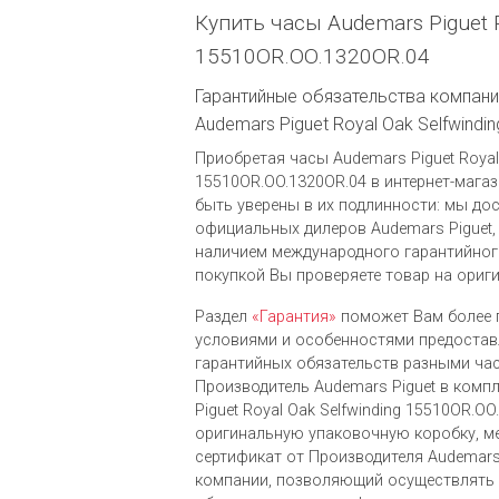
Купить часы Audemars Piguet R
15510OR.OO.1320OR.04
Гарантийные обязательства компании
Audemars Piguet Royal Oak Selfwind
Приобретая часы Audemars Piguet Royal 
15510OR.OO.1320OR.04 в интернет-магази
быть уверены в их подлинности: мы до
официальных дилеров Audemars Piguet,
наличием международного гарантийног
покупкой Вы проверяете товар на ориг
Раздел
«Гарантия»
поможет Вам более 
условиями и особенностями предоста
гарантийных обязательств разными ча
Производитель Audemars Piguet в комп
Piguet Royal Oak Selfwinding 15510OR.O
оригинальную упаковочную коробку, 
сертификат от Производителя Audemars 
компании, позволяющий осуществлять 