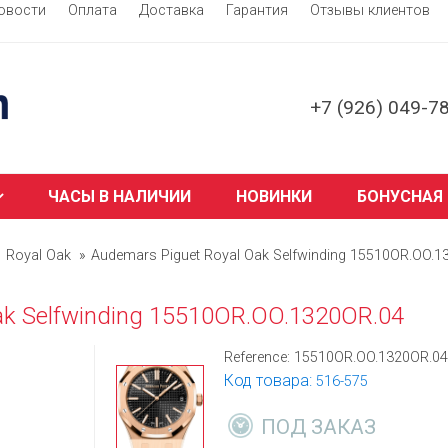
овости
Оплата
Доставка
Гарантия
Отзывы клиентов
+7 (926) 049-7
ЧАСЫ В НАЛИЧИИ
НОВИНКИ
БОНУСНАЯ
Royal Oak
Audemars Piguet Royal Oak Selfwinding 15510OR.OO.1
ak Selfwinding 15510OR.OO.1320OR.04
Reference:
15510OR.OO.1320OR.04
Код товара:
516-575
ПОД ЗАКАЗ