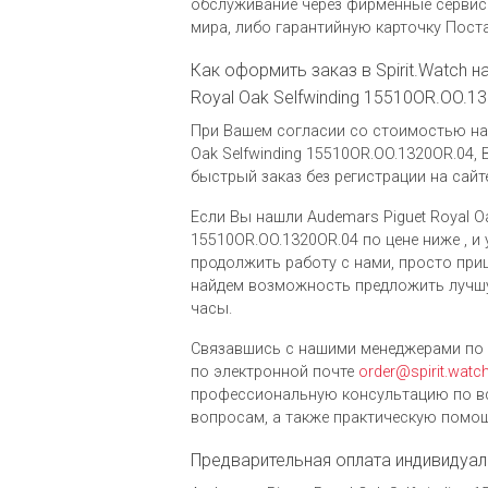
обслуживание через фирменные сервис
мира, либо гарантийную карточку Пост
Как оформить заказ в Spirit.Watch н
Royal Oak Selfwinding 15510OR.OO.1
При Вашем согласии со стоимостью на 
Oak Selfwinding 15510OR.OO.1320OR.04
быстрый заказ без регистрации на сайте
Если Вы нашли Audemars Piguet Royal Oa
15510OR.OO.1320OR.04 по цене ниже , и 
продолжить работу с нами, просто при
найдем возможность предложить лучш
часы.
Связавшись с нашими менеджерами по 
по электронной почте
order@spirit.watc
профессиональную консультацию по в
вопросам, а также практическую помощ
Предварительная оплата индивидуал