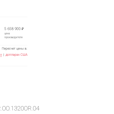
5 658 900
₽
цена
производителя
Пересчет цены в:
ях
|
долларах США
R.OO.1320OR.04