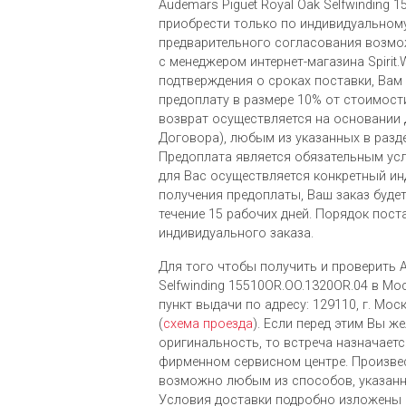
Audemars Piguet Royal Oak Selfwinding
приобрести только по индивидуальному
предварительного согласования возмо
с менеджером интернет-магазина Spirit.
подтверждения о сроках поставки, Вам
предоплату в размере 10% от стоимости
возврат осуществляется на основании
Договора), любым из указанных в разд
Предоплата является обязательным ус
для Вас осуществляется конкретный ин
получения предоплаты, Ваш заказ буде
течение 15 рабочих дней. Порядок пост
индивидуального заказа.
Для того чтобы получить и проверить A
Selfwinding 15510OR.OO.1320OR.04 в М
пункт выдачи по адресу: 129110, г. Моск
(
схема проезда
). Если перед этим Вы ж
оригинальность, то встреча назначает
фирменном сервисном центре. Произве
возможно любым из cпособов, указанн
Условия доставки подробно изложены 