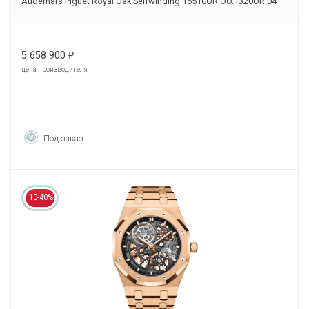
Audemars Piguet Royal Oak Selfwinding 15510OR.OO.1320OR.04
5 658 900
₽
цена производителя
Под заказ
10-40%