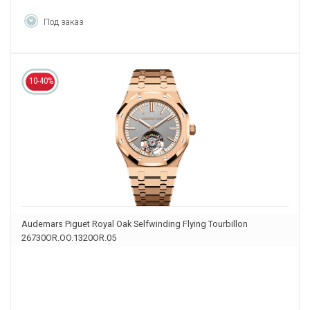
Под заказ
10-40%
Audemars Piguet Royal Oak Selfwinding Flying Tourbillon
26730OR.OO.1320OR.05