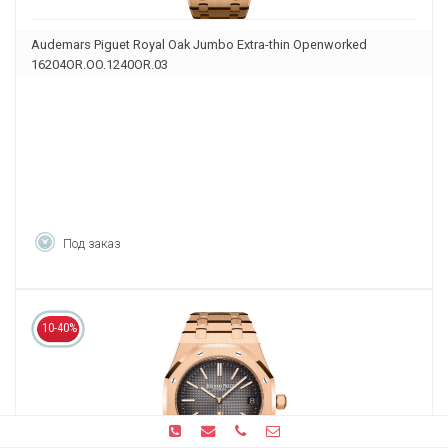
Audemars Piguet Royal Oak Jumbo Extra-thin Openworked
16204OR.OO.1240OR.03
Под заказ
10-40%