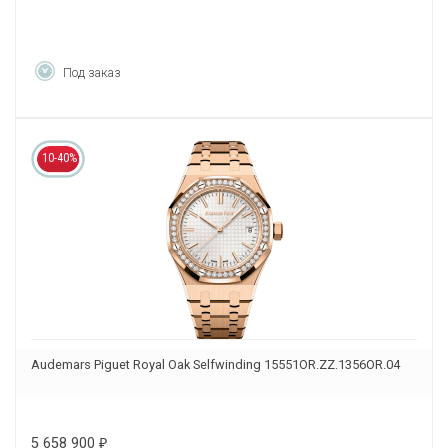
Под заказ
10-40%
Audemars Piguet Royal Oak Selfwinding 15551OR.ZZ.1356OR.04
5 658 900
₽