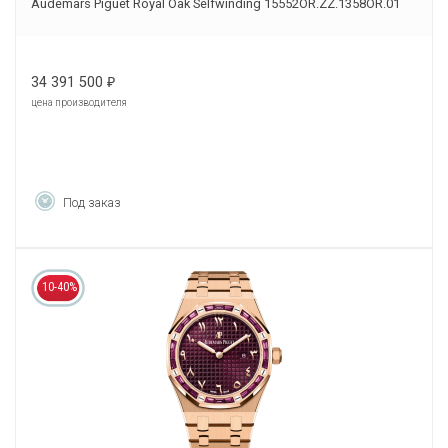
Audemars Piguet Royal Oak Selfwinding 15552OR.ZZ.1358OR.01
34 391 500
₽
цена производителя
Под заказ
10-40%