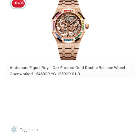
10-40%
Audemars Piguet Royal Oak Frosted Gold Double Balance Wheel
Openworked 15468OR.YG.1259OR.01-B
Под заказ