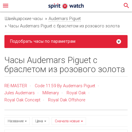
menu
search
Швейцарские часы
Audemars Piguet
Часы Audemars Piguet с браслетом из розового золота
Подобрать часы по параметрам
Часы Audemars Piguet с
браслетом из розового золота
RE-MASTER
Code 11.59 By Audemars Piguet
-
-
Jules Audemars
Millenary
Royal Oak
-
-
-
Royal Oak Concept
Royal Oak Offshore
-
Название
Цена
Сначала новые