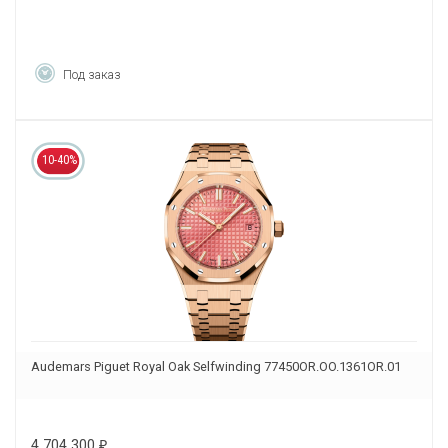
Под заказ
10-40%
Audemars Piguet Royal Oak Selfwinding 77450OR.OO.1361OR.01
4 704 300
₽