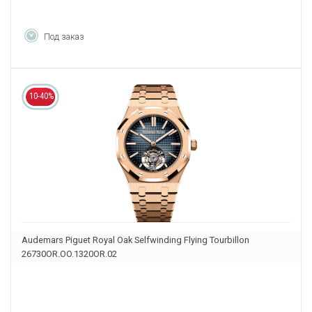
Под заказ
10-40%
Audemars Piguet Royal Oak Selfwinding Flying Tourbillon
26730OR.OO.1320OR.02