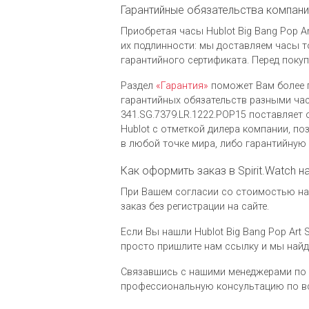
Гарантийные обязательства компании 
Приобретая часы Hublot Big Bang Pop Art
их подлинности: мы доставляем часы т
гарантийного сертификата. Перед поку
Раздел
«Гарантия»
поможет Вам более 
гарантийных обязательств разными часо
341.SG.7379.LR.1222.POP15 поставляет
Hublot c отметкой дилера компании, 
в любой точке мира, либо гарантийную
Как оформить заказ в Spirit.Watch н
При Вашем согласии со стоимостью на ч
заказ без регистрации на сайте.
Если Вы нашли Hublot Big Bang Pop Art S
просто пришлите нам ссылку и мы най
Связавшись с нашими менеджерами по 
профессиональную консультацию по вс