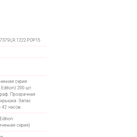
.7379.LR.1222.POP15
ченная серия
 Edition) 200 шт.
раф. Прозрачная
 крышка. Запас
 42 часов.
Edition
иченная серия)
е