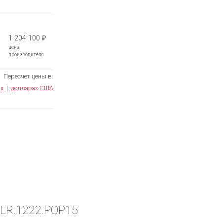
1 204 100
₽
цена
производителя
Пересчет цены в:
ях
|
долларах США
9.LR.1222.POP15