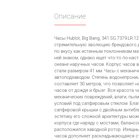
Описание
Часы Hublot, Big Bang, 341.SG.7379.LR.
стремительную эволюцию брендового д
по вкусу как истинным поклонникам марк
ней знаком, однако ищет что-то по-на
океане наручных часов. Корпус часов
стали размером 41 мм. Часы с механич
автоподзаводом. Степень водонепрони
составляет 30 метров, что позволяет 
часов от дождя и брызг. Вся красота 
механических повреждений, влаги, пыл
условий под сапфировым стеклом. Бла
сапфировой крышки с двойным антибл
эстетику его сложной архитектуры мож
корпуса где наряду с мостами, баланс
расположился заводной ротор. Изящн
часов дополняет раскладывающаяся ст