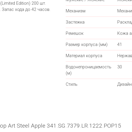
imited Edition) 200 шт.
 Запас хода до 42 часов.
Механизм
Механи
Застежка
Раскл
Ремешок
Кожа а
Размер корпуса (мм)
41
Материал корпуса
Нержав
Водонепроницаемость
30
(м)
Стиль
Дизайн
op Art Steel Apple 341.SG.7379.LR.1222.POP15