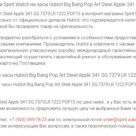
Spirit.Watch на часы Hublot Big Bang Pop Art Steel Apple 3
 Steel Apple 341.SG.7379.LR.1222.POP15 в интернет-магазине Spiri
олько от официальных дилеров Hublot, что подтверждается нал
пкой Вы проверяете товар на оригинальность.
предметно разобраться с условиями и особенностями предоста
выми компаниями. Производитель Hublot в комплекте с часами Hub
 оригинальную упаковочную коробку, международный гарантийны
позволяющий осуществлять гарантийный ремонт и обслуживание 
 карточку Поставщика.
а часы Hublot Big Bang Pop Art Steel Apple 341.SG.7379.LR.1
асы Hublot Big Bang Pop Art Steel Apple 341.SG.7379.LR.1222.P
teel Apple 341.SG.7379.LR.1222.POP15 по цене ниже , и у Вас есть
дем возможность предложить лучшую цену на выбранные Вами ч
тел.:
+7 (926) 049-78-23
или по электронной почте
order@spirit.wat
ем интересующим Вас вопросам, а также практическую помощь 