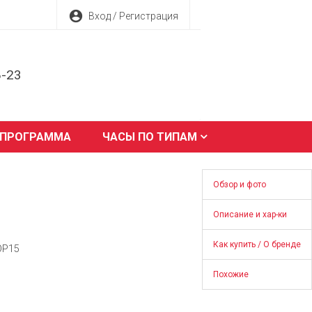
account_circle
Вход / Регистрация
8-23
 ПРОГРАММА
ЧАСЫ ПО ТИПАМ
Обзор и фото
Описание и хар-ки
Как купить / О бренде
OP15
Похожие