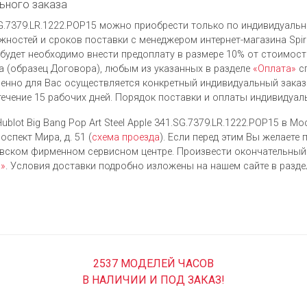
ьного заказа
1.SG.7379.LR.1222.POP15 можно приобрести только по индивидуальн
ностей и сроков поставки с менеджером интернет-магазина Spiri
будет необходимо внести предоплату в размере 10% от стоимости
 (образец Договора), любым из указанных в разделе
«Оплата»
сп
енно для Вас осуществляется конкретный индивидуальный заказ
течение 15 рабочих дней. Порядок поставки и оплаты индивидуал
blot Big Bang Pop Art Steel Apple 341.SG.7379.LR.1222.POP15 в М
оспект Мира, д. 51 (
схема проезда
). Если перед этим Вы желаете
овском фирменном сервисном центре. Произвести окончательны
а»
. Условия доставки подробно изложены на нашем сайте в разд
2537 МОДЕЛЕЙ ЧАСОВ
В НАЛИЧИИ И ПОД ЗАКАЗ!