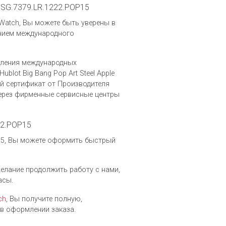
41.SG.7379.LR.1222.POP15
t.Watch, Вы можете быть уверены в
ичием международного
вления международных
lot Big Bang Pop Art Steel Apple
й сертификат от Производителя
через фирменные сервисные центры
222.POP15
OP15, Вы можете оформить быстрый
 желание продолжить работу с нами,
асы.
ch
, Вы получите полную,
в оформлении заказа.