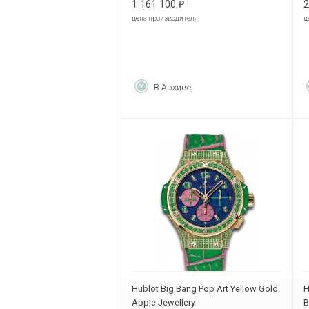
1 161 100
2
₽
цена производителя
ц
В Архиве
Hublot Big Bang Pop Art Yellow Gold
H
Apple Jewellery
B