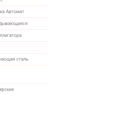
ка Автомат
адывающаяся
ллигатора
еющая сталь
ерские