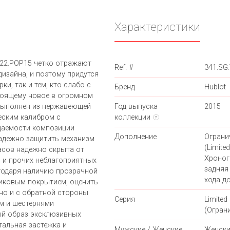
Характеристики
1222.POP15 четко отражают
Ref. #
341.SG
изайна, и поэтому придутся
и, так и тем, кто слабо с
Бренд
Hublot
стоящему новое в огромном
 выполнен из нержавеющей
Год выпуска
2015
еским калибром с
коллекции
?
цаемости композиции
Дополнение
Ограни
надежно защитить механизм
(Limited
часов надежно скрыта от
Хроног
и и прочих неблагоприятных
задняя
годаря наличию прозрачной
хода до
иковым покрытием, оценить
но и с обратной стороны
Серия
Limited 
ом и шестернями
(Огран
ый образ эксклюзивных
альная застежка и
Мужские / Женские
Женски