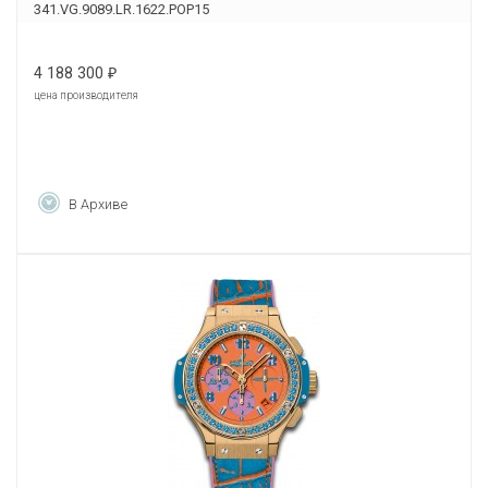
341.VG.9089.LR.1622.POP15
4 188 300
₽
цена производителя
В Архиве