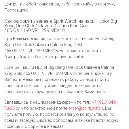
центры в любой точке мира, либо гарантийную карточку
Поставщика.
Как оформить заказ в Spirit.Watch на часы Hublot Big
Bang One Click Calavera Catrina King Gold
465.OX.1190.VR.1299.MEX18
При Вашем согласии со стоимостью на часы Hublot Big
Bang One Click Calavera Catrina King Gold
465.OX.1190.VR.1299.MEX18, Вы можете оформить
быстрый заказ без регистрации на сайте.
Если Вы нашли Hublot Big Bang One Click Calavera Catrina
King Gold 465.OX.1190.VR.1299.MEX18 по цене ниже , и у
Вас есть желание продолжить работу с нами, просто
пришлите нам ссылку и мы найдем возможность
предложить лучшую цену на выбранные Вами часы.
Связавшись с нашими менеджерами по тел.:
+7 (926) 049-
78-23
или по электронной почте
order@spirit.watch
, Вы
получите полную, профессиональную консультацию по
всем интересующим Вас вопросам, а также практическую
помощь в оформлении заказа.