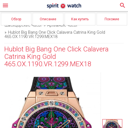
menu
search
Обзор
Описание
Как купить
Похожие
Швейцарские часы
Архивные часы
Hublot Big Bang One Click Calavera Catrina King Gold
465.OX.1190.VR.1299.MEX18
Hublot Big Bang One Click Calavera
Catrina King Gold
465.OX.1190.VR.1299.MEX18