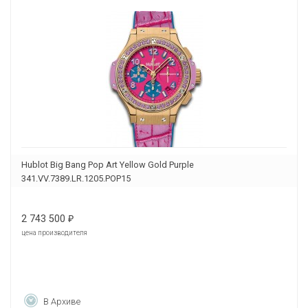
Hublot Big Bang Pop Art Yellow Gold Purple
341.VV.7389.LR.1205.POP15
2 743 500
₽
цена производителя
В Архиве