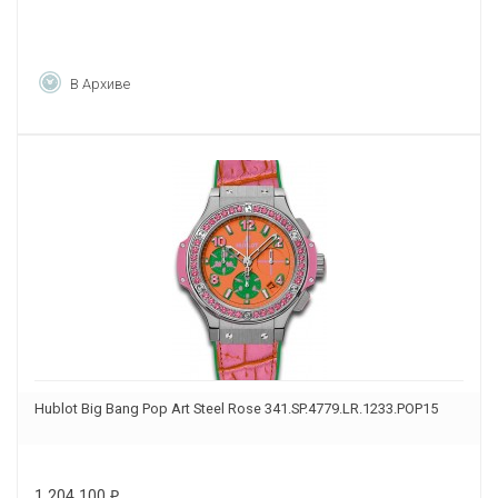
В Архиве
Hublot Big Bang Pop Art Steel Rose 341.SP.4779.LR.1233.POP15
1 204 100
₽