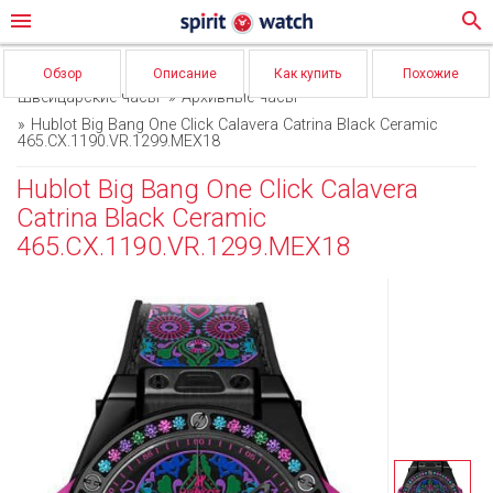
menu
search
Обзор
Описание
Как купить
Похожие
Швейцарские часы
Архивные часы
Hublot Big Bang One Click Calavera Catrina Black Ceramic
465.CX.1190.VR.1299.MEX18
Hublot Big Bang One Click Calavera
Catrina Black Ceramic
465.CX.1190.VR.1299.MEX18