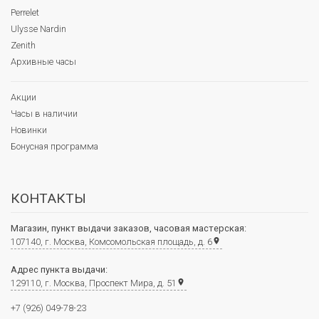
Perrelet
Ulysse Nardin
Zenith
Архивные часы
Акции
Часы в наличии
Новинки
Бонусная программа
КОНТАКТЫ
Магазин, пункт выдачи заказов, часовая мастерская:
107140, г. Москва, Комсомольская площадь, д. 6
place
Адрес пункта выдачи:
129110, г. Москва, Проспект Мира, д. 51
place
+7 (926) 049-78-23