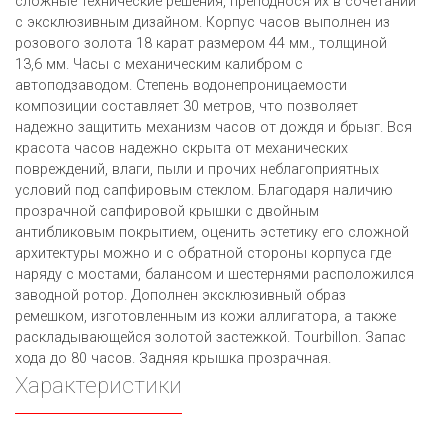
сложные технические решения, преподнося их в сочетании
с эксклюзивным дизайном. Корпус часов выполнен из
розового золота 18 карат размером 44 мм., толщиной
13,6 мм. Часы с механическим калибром с
автоподзаводом. Степень водонепроницаемости
композиции составляет 30 метров, что позволяет
надежно защитить механизм часов от дождя и брызг. Вся
красота часов надежно скрыта от механических
повреждений, влаги, пыли и прочих неблагоприятных
условий под сапфировым стеклом. Благодаря наличию
прозрачной сапфировой крышки с двойным
антибликовым покрытием, оценить эстетику его сложной
архитектуры можно и с обратной стороны корпуса где
наряду с мостами, балансом и шестернями расположился
заводной ротор. Дополнен эксклюзивный образ
ремешком, изготовленным из кожи аллигатора, а также
раскладывающейся золотой застежкой. Tourbillon. Запас
хода до 80 часов. Задняя крышка прозрачная.
Характеристики