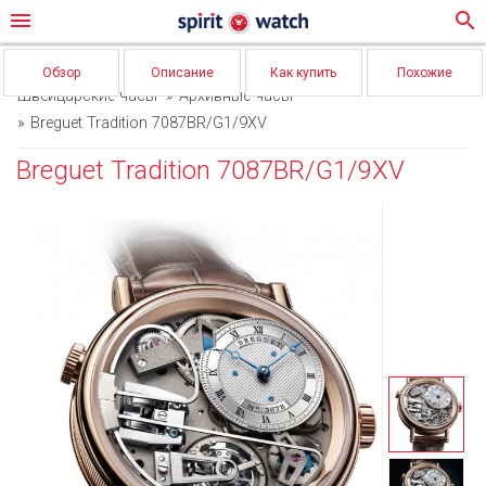
menu
search
Обзор
Описание
Как купить
Похожие
Швейцарские часы
Архивные часы
Breguet Tradition 7087BR/G1/9XV
Breguet Tradition 7087BR/G1/9XV