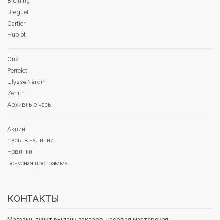
Breitling
Breguet
Cartier
Hublot
Oris
Perrelet
Ulysse Nardin
Zenith
Архивные часы
Акции
Часы в наличии
Новинки
Бонусная программа
КОНТАКТЫ
Магазин, пункт выдачи заказов, часовая мастерская: