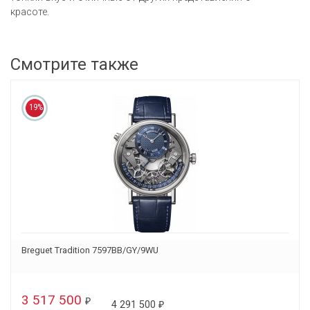
красоте.
Смотрите также
19%
Breguet Tradition 7597BB/GY/9WU
3 517 500
₽
4 291 500
₽