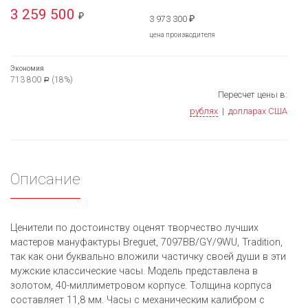
3 259 500
₽
3 973 300
₽
цена производителя
Экономия
713 800
(18%)
Р
Пересчет цены в:
рублях
|
долларах США
Описание
Ценители по достоинству оценят творчество лучших
мастеров мануфактуры Breguet, 7097BB/GY/9WU, Tradition,
так как они буквально вложили частичку своей души в эти
мужские классические часы. Модель представлена в
золотом, 40-миллиметровом корпусе. Толщина корпуса
составляет 11,8 мм. Часы с механическим калибром с