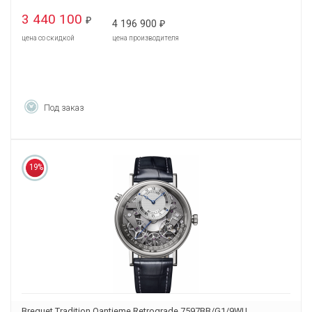
3 440 100
₽
4 196 900
₽
цена со скидкой
цена производителя
Под заказ
19%
Breguet Tradition Qantieme Retrograde 7597BB/G1/9WU