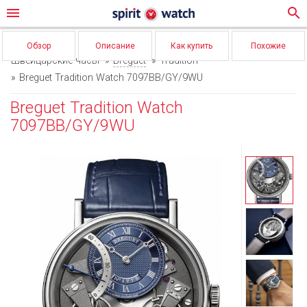
menu
search
Обзор
Описание
Как купить
Похожие
Швейцарские часы
Breguet
Tradition
Breguet Tradition Watch 7097BB/GY/9WU
Breguet Tradition Watch
7097BB/GY/9WU