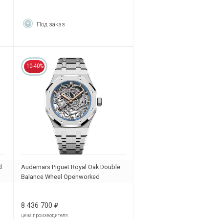
Под заказ
10-40%
d
Audemars Piguet Royal Oak Double
Balance Wheel Openworked
15467BC.OO.1256BC.01
8 436 700
₽
цена производителя