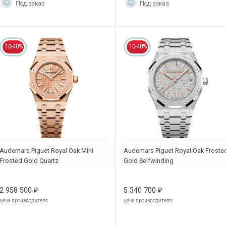
Под заказ
Под заказ
10-40%
10-40%
Audemars Piguet Royal Oak Mini
Audemars Piguet Royal Oak Froste
Frosted Gold Quartz
Gold Selfwinding
67630OR.GG.1312OR.01
77450BC.GG.1361BC.01
2 958 500
5 340 700
₽
₽
цена производителя
цена производителя