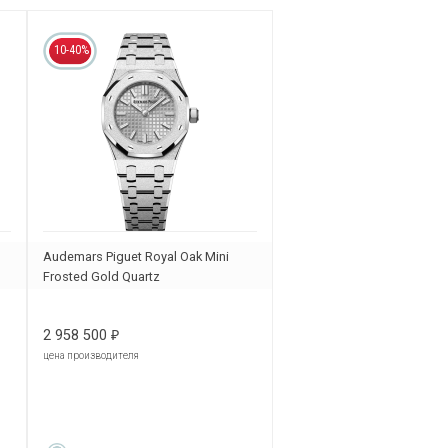
10-40%
Audemars Piguet Royal Oak Mini
1
Frosted Gold Quartz
67630BC.GG.1312BC.01
2 958 500
₽
цена производителя