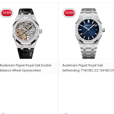
10-40%
10-40%
Audemars Piguet Royal Oak Double
Audemars Piguet Royal Oak
Balance Wheel Openworked
Selfwinding 77451BC.ZZ.1361BC.0
15469BC.ZZ.D001CR.01