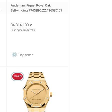
Audemars Piguet Royal Oak
1
Selfwinding 77452BC.ZZ.1365BC.01
34 314 100
₽
цена производителя
Под заказ
10-40%