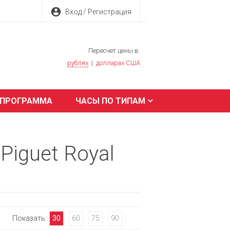
account_circle
Вход / Регистрация
Пересчет цены в:
рублях
|
долларах США
 ПРОГРАММА
ЧАСЫ ПО ТИПАМ
Piguet Royal
Показать:
30
60
75
90