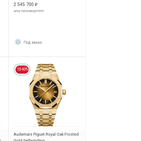
2 545 700
₽
цена производителя
Под заказ
10-40%
Audemars Piguet Royal Oak Frosted
1
Gold Selfwinding