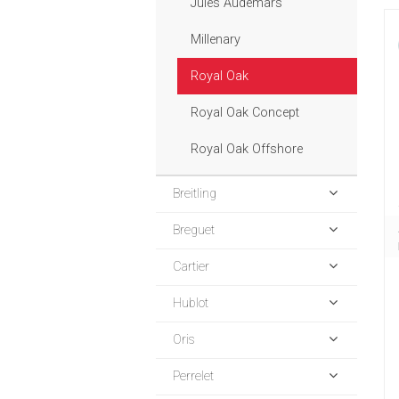
Jules Audemars
Millenary
Royal Oak
Royal Oak Concept
Royal Oak Offshore
Breitling
Breguet
Cartier
Hublot
Oris
Perrelet