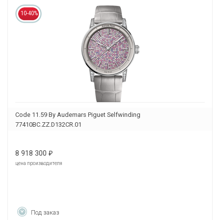
10-40%
Code 11.59 By Audemars Piguet Selfwinding
77410BC.ZZ.D132CR.01
8 918 300
₽
цена производителя
Под заказ