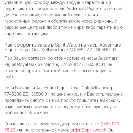
упаковочную коробку, международный гарантийный
сертификат от Производителя Audemars Piguet c отметкой
дилера компании, позволяющий осуществлять
гарантийный ремонт и обслуживание через фирменные
сервисные центры в любой точке мира, либо гарантийную
карточку Поставщика.
Как оформить заказ в Spirit.Watch на часы Audemars
Piguet Royal Oak Selfwinding 77452BC.ZZ.1365BC.01
При Вашем согласии со стоимостью на часы Audemars
Piguet Royal Oak Selfwinding 77452BC.ZZ.1365BC.01, Вы
можете оформить быстрый заказ без регистрации на
сайте.
Если Вы нашли Audemars Piguet Royal Oak Selfwinding
77452BC.ZZ.1365BC.01 по цене ниже , и у Вас есть желание
продолжить работу с нами, просто пришлите нам ссылку
и мы найдем возможность предложить лучшую цену на
выбранные Вами часы.
Связавшись с нашими менеджерами по тел.:
+7 (926) 049-
78-23
или по электронной почте
order@spirit.watch
, Вы