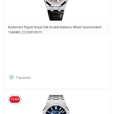
Audemars Piguet Royal Oak Double Balance Wheel Openworked
15469BC.ZZ.D001CR.01
Под заказ
10-40%