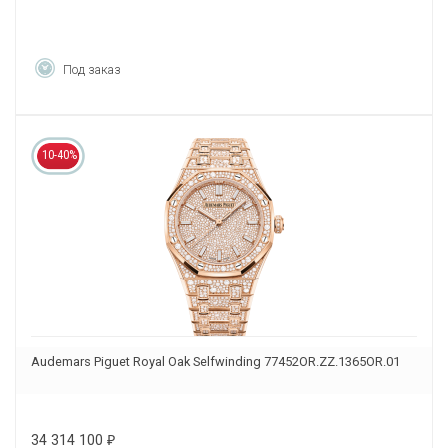
Под заказ
10-40%
Audemars Piguet Royal Oak Selfwinding 77452OR.ZZ.1365OR.01
34 314 100
₽