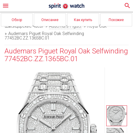
menu
search
Обзор
Описание
Как купить
Похожие
Швейцарские часы
Audemars Piguet
Royal Oak
Audemars Piguet Royal Oak Selfwinding
77452BC.ZZ.1365BC.01
Audemars Piguet Royal Oak Selfwinding
77452BC.ZZ.1365BC.01