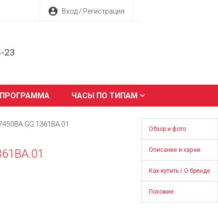
account_circle
Вход / Регистрация
8-23
 ПРОГРАММА
ЧАСЫ ПО ТИПАМ
 77450BA.GG.1361BA.01
Обзор и фото
Описание и хар-ки
361BA.01
Как купить / О бренде
Похожие