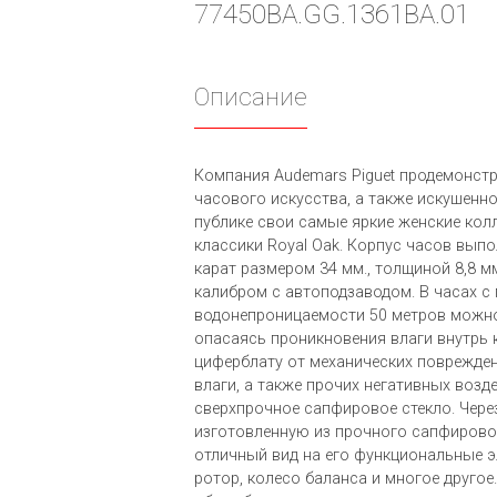
77450BA.GG.1361BA.01
Описание
Компания Audemars Piguet продемонст
часового искусства, а также искушен
публике свои самые яркие женские кол
классики Royal Oak. Корпус часов выпо
карат размером 34 мм., толщиной 8,8 м
калибром с автоподзаводом. В часах с
водонепроницаемости 50 метров можно
опасаясь проникновения влаги внутрь 
циферблату от механических поврежден
влаги, а также прочих негативных возд
сверхпрочное сапфировое стекло. Чере
изготовленную из прочного сапфирово
отличный вид на его функциональные э
ротор, колесо баланса и многое друго