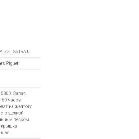
A.GG.1361BA.01
rs Piguet
 5800. Запас
 50 часов.
лат из желтого
 с отделкой
льным песком.
 крышка
ная. .