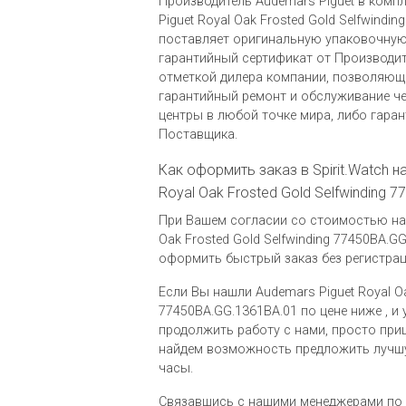
Производитель Audemars Piguet в комп
Piguet Royal Oak Frosted Gold Selfwindi
поставляет оригинальную упаковочную
гарантийный сертификат от Производит
отметкой дилера компании, позволяющ
гарантийный ремонт и обслуживание ч
центры в любой точке мира, либо гара
Поставщика.
Как оформить заказ в Spirit.Watch н
Royal Oak Frosted Gold Selfwinding 
При Вашем согласии со стоимостью на 
Oak Frosted Gold Selfwinding 77450BA.G
оформить быстрый заказ без регистраци
Если Вы нашли Audemars Piguet Royal Oa
77450BA.GG.1361BA.01 по цене ниже , и 
продолжить работу с нами, просто при
найдем возможность предложить лучш
часы.
Связавшись с нашими менеджерами по 