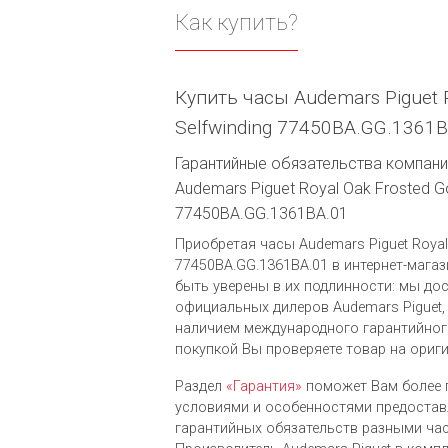
Как купить?
Купить часы Audemars Piguet R
Selfwinding 77450BA.GG.1361B
Гарантийные обязательства компании
Audemars Piguet Royal Oak Frosted Go
77450BA.GG.1361BA.01
Приобретая часы Audemars Piguet Royal 
77450BA.GG.1361BA.01 в интернет-магази
быть уверены в их подлинности: мы до
официальных дилеров Audemars Piguet,
наличием международного гарантийног
покупкой Вы проверяете товар на ориг
Раздел
«Гарантия»
поможет Вам более 
условиями и особенностями предоста
гарантийных обязательств разными ча