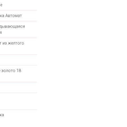
е
ка Автомат
адывающаяся
я
т из желтого
 золото 18
ка