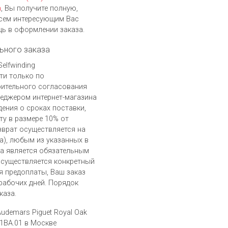
h
, Вы получите полную,
сем интересующим Вас
ь в оформлении заказа.
ьного заказа
Selfwinding
ти только по
рительного согласования
неджером интернет-магазина
дения о сроках поставки,
ту в размере 10% от
зврат осуществляется на
), любым из указанных в
а является обязательным
осуществляется конкретный
я предоплаты, Ваш заказ
 рабочих дней. Порядок
каза.
udemars Piguet Royal Oak
61BA.01 в Москве