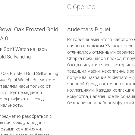
О бренде
oyal Oak Frosted Gold
Audemars Piguet
A.01
История знаменитого часового б
начало в далеком XVI веке. Часы
 Spirit.Watch на часы
отличались отменными характер
ld Selfwinding
Сборка всех часов проходит вру
бренд выпустил часы, которые в
традиции марки, накопленные за
Oak Frosted Gold Selfwinding
получила название Audemars Pig
не Spirit.Watch, Вы можете
часовой бренд постоянно знако
ставляем часы только от
коллекциями. Каждая коллекция
 что подтверждается
искусства, наделенное высочай
о сертификата. Перед
безграничным набором функций.
инальность.
предметно разобраться с
вления международных
совыми компаниями.