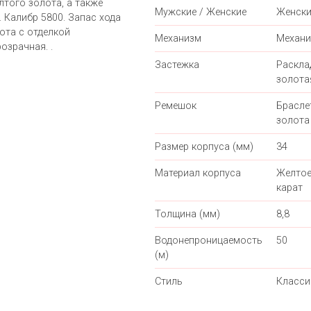
лтого золота, а также
Мужские / Женские
Женски
Калибр 5800. Запас хода
ота с отделкой
Механизм
Механи
озрачная. .
Застежка
Раскл
золота
Ремешок
Брасле
золота
Размер корпуса (мм)
34
Материал корпуса
Желтое
карат
Толщина (мм)
8,8
Водонепроницаемость
50
(м)
Стиль
Класси