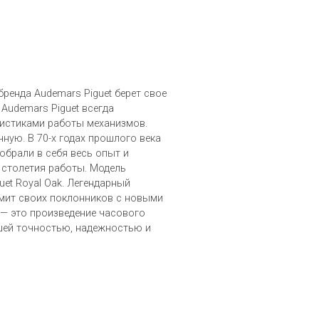
ренда Audemars Piguet берет свое
 Audemars Piguet всегда
истиками работы механизмов.
чную. В 70-х годах прошлого века
обрали в себя весь опыт и
 столетия работы. Модель
uet Royal Oak. Легендарный
мит своих поклонников с новыми
 — это произведение часового
шей точностью, надежностью и