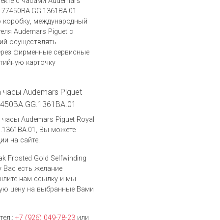
лекте с часами Audemars
ng 77450BA.GG.1361BA.01
 коробку, международный
еля Audemars Piguet c
ий осуществлять
ерез фирменные сервисные
нтийную карточку
а часы Audemars Piguet
77450BA.GG.1361BA.01
часы Audemars Piguet Royal
G.1361BA.01, Вы можете
и на сайте.
k Frosted Gold Selfwinding
у Вас есть желание
шлите нам ссылку и мы
ую цену на выбранные Вами
тел.:
+7 (926) 049-78-23
или