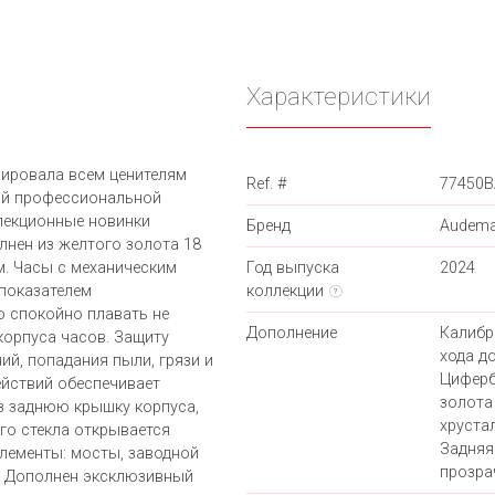
Характеристики
рировала всем ценителям
Ref. #
77450B
ной профессиональной
лекционные новинки
Бренд
Audema
лнен из желтого золота 18
м. Часы с механическим
Год выпуска
2024
 показателем
коллекции
?
 спокойно плавать не
Дополнение
Калибр
корпуса часов. Защиту
хода до
ий, попадания пыли, грязи и
Циферб
ействий обеспечивает
золота
з заднюю крышку корпуса,
хруста
го стекла открывается
Задняя
лементы: мосты, заводной
прозрач
е. Дополнен эксклюзивный