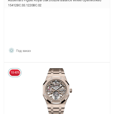
Audemars Piguet Royal Oak Double Balance Wheel Openworked
15412BC.SS.1220BC.02
Под заказ
10-40%