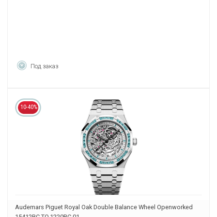
Под заказ
10-40%
Audemars Piguet Royal Oak Double Balance Wheel Openworked
15412BC.TO.1220BC.01