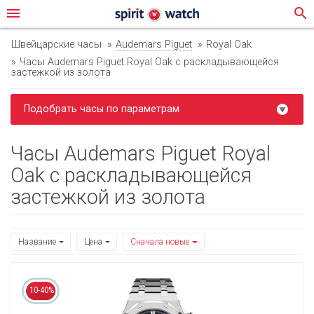
menu
search
Швейцарские часы
Audemars Piguet
Royal Oak
Часы Audemars Piguet Royal Oak с раскладывающейся
застежкой из золота
Подобрать часы по параметрам
Часы Audemars Piguet Royal
Oak с раскладывающейся
застежкой из золота
Название
Цена
Сначала новые
10-40%