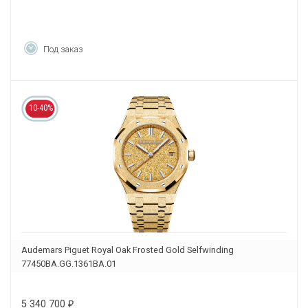
Под заказ
10-40%
Audemars Piguet Royal Oak Frosted Gold Selfwinding
77450BA.GG.1361BA.01
5 340 700
₽