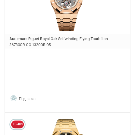
Audemars Piguet Royal Oak Selfwinding Flying Tourbillon
26730OR.OO.1320OR.05
Под заказ
10-40%