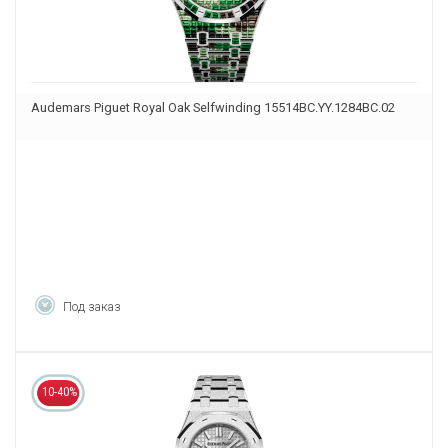
Audemars Piguet Royal Oak Selfwinding 15514BC.YY.1284BC.02
Под заказ
10-40%