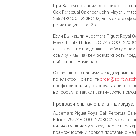
При Вашем согласии со стоимостью на 
Oak Perpetual Calendar John Mayer Limited
26574BC.OO.1220BC.02, Вы можете офор
регистрации на сайте.
Если Вы нашли Audemars Piguet Royal Oa
Mayer Limited Edition 26574BC.OO.1220BC.
есть желание продолжить работу с нам
ссылку и мы найдем возможность пред
выбранные Вами часы.
Связавшись с нашими менеджерами по 
по электронной почте
order@spirit.watc
профессиональную консультацию по в
вопросам, а также практическую помощ
Предварительная оплата индивидуал
Audemars Piguet Royal Oak Perpetual Cale
Edition 26574BC.OO.1220BC.02 можно п
индивидуальному заказу, после предва
возможностей и сроков поставки с ме