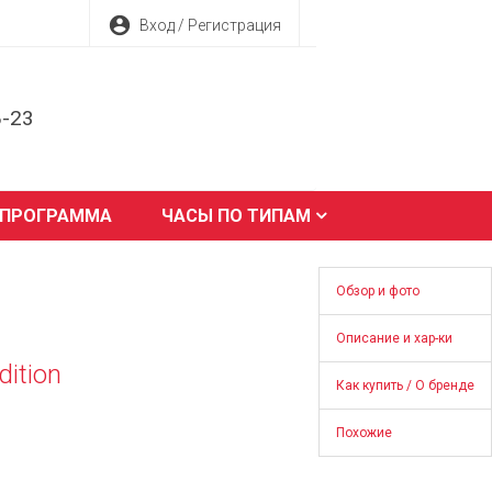
account_circle
Вход / Регистрация
8-23
 ПРОГРАММА
ЧАСЫ ПО ТИПАМ
Обзор и фото
Описание и хар-ки
dition
Как купить / О бренде
Похожие