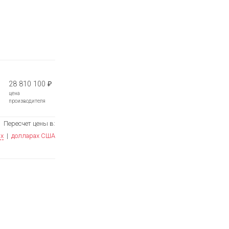
28 810 100
₽
цена
производителя
Пересчет цены в:
ях
|
долларах США