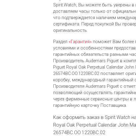
Spirit.Watch, Вы можете быть уверены в
доставляем часы только от официальны
что подтверждается наличием междуна
сертификата. Перед покупкой Вы провер
оригинальность.
Раздел
«Гарантия»
поможет Вам более 
условиями и особенностями предоста
гарантийных обязательств разными ча
Производитель Audemars Piguet в комп
Piguet Royal Oak Perpetual Calendar John 
26574BC.OO.1220BC.02 поставляет ори
коробку, международный гарантийный 
Производителя Audemars Piguet c отмет
позволяющий осуществлять гарантийн
через фирменные сервисные центры в л
гарантийную карточку Поставщика.
Как оформить заказ в Spirit.Watch н
Royal Oak Perpetual Calendar John May
26574BC.OO.1220BC.02