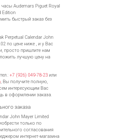
часы Audemars Piguet Royal
 Edition
мить быстрый заказ без
k Perpetual Calendar John
02 по цене ниже , и у Вас
и, просто пришлите нам
ложить лучшую цену на
тел.:
+7 (926) 049-78-23
или
h
, Вы получите полную,
сем интересующим Вас
ь в оформлении заказа.
ьного заказа
ndar John Mayer Limited
риобрести только по
рительного согласования
неджером интернет-магазина