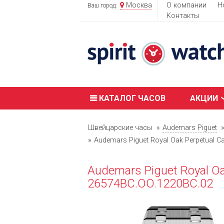
Москва
О компании
Н
Ваш город:
Контакты
КАТАЛОГ ЧАСОВ
АКЦИИ
Швейцарские часы
Audemars Piguet
Audemars Piguet Royal Oak Perpetual C
Audemars Piguet Royal Oa
26574BC.OO.1220BC.02