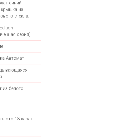
лат синий.
 крышка из
ового стекла.
Edition
иченная серия)
ие
ка Автомат
адывающаяся
я
т из белого
золото 18 карат