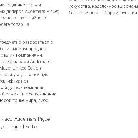
 их подлинности: мы
искусства, наделенное высочай
х дилеров Audemars Piguet,
безграничным набором функций.
родного гарантийного
яете товар на
предметно разобраться с
вления международных
совыми компаниями.
лекте с часами Audemars
Mayer Limited Edition
гинальную упаковочную
сертификат от
кой дилера компании,
ый ремонт и обслуживание
юбой точке мира, либо
а часы Audemars Piguet
er Limited Edition