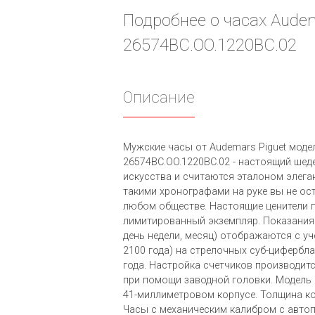
Подробнее о часах Audema
26574BC.OO.1220BC.02
Описание
Мужские часы от Audemars Piguet модел
26574BC.OO.1220BC.02 - настоящий шед
искусства и считаются эталоном элеган
такими хронографами на руке вы не ос
любом обществе. Настоящие ценители п
лимитированный экземпляр. Показания 
день недели, месяц) отображаются с уч
2100 года) на стрелочных суб-циферблат
года. Настройка счетчиков производи
при помощи заводной головки. Модель 
41-миллиметровом корпусе. Толщина ко
Часы с механическим калибром с автоп