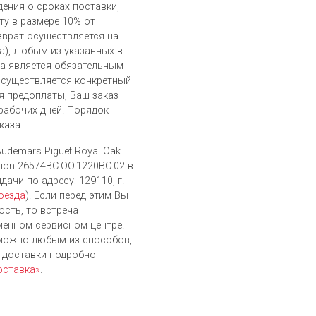
дения о сроках поставки,
ту в размере 10% от
зврат осуществляется на
), любым из указанных в
а является обязательным
осуществляется конкретный
я предоплаты, Ваш заказ
 рабочих дней. Порядок
каза.
udemars Piguet Royal Oak
ition 26574BC.OO.1220BC.02 в
ачи по адресу: 129110, г.
оезда
). Если перед этим Вы
ость, то встреча
енном сервисном центре.
можно любым из cпособов,
я доставки подробно
оставка»
.