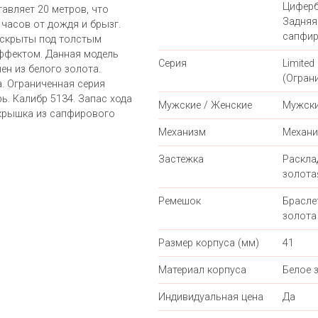
Циферб
авляет 20 метров, что
Задняя
часов от дождя и брызг.
сапфир
 скрыты под толстым
ффектом. Данная модель
Серия
Limited 
ен из белого золота.
(Огран
. Ограниченная серия
арь. Калибр 5134. Запас хода
Мужские / Женские
Мужск
 крышка из сапфирового
Механизм
Механи
Застежка
Раскл
золота
Ремешок
Брасле
золота
Размер корпуса (мм)
41
Материал корпуса
Белое 
Индивидуальная цена
Да