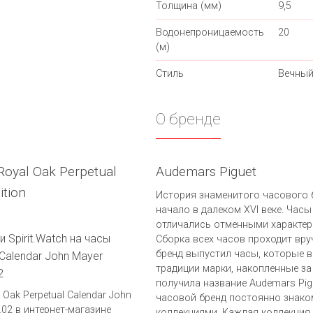
Толщина (мм)
9,5
Водонепроницаемость
20
(м)
Стиль
Вечный
О бренде
oyal Oak Perpetual
Audemars Piguet
ition
История знаменитого часового б
начало в далеком XVI веке. Часы
отличались отменными характер
 Spirit.Watch на часы
Сборка всех часов проходит вру
бренд выпустил часы, которые в
 Calendar John Mayer
традиции марки, накопленные за
2
получила название Audemars Pig
Oak Perpetual Calendar John
часовой бренд постоянно знако
.02 в интернет-магазине
коллекциями. Каждая коллекция