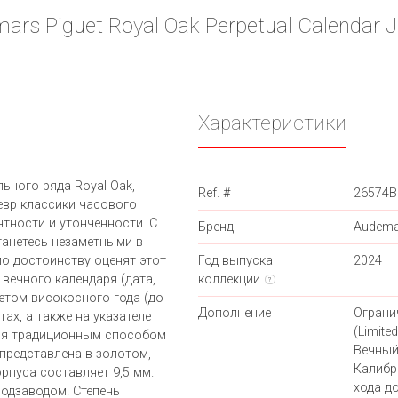
rs Piguet Royal Oak Perpetual Calendar J
Характеристики
ьного ряда Royal Oak,
Ref. #
26574B
евр классики часового
тности и утонченности. С
Бренд
Audema
танетесь незаметными в
о достоинству оценят этот
Год выпуска
2024
вечного календаря (дата,
коллекции
?
етом високосного года (до
Дополнение
Ограни
ах, а также на указателе
(Limited
тся традиционным способом
Вечный
представлена в золотом,
Калибр
рпуса составляет 9,5 мм.
хода до
одзаводом. Степень