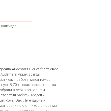
 календарь
ренда Audemars Piguet берет свое
 Audemars Piguet всегда
истиками работы механизмов.
чную. В 70-х годах прошлого века
обрали в себя весь опыт и
 столетия работы. Модель
uet Royal Oak. Легендарный
мит своих поклонников с новыми
 — это произведение часового