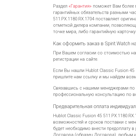
Раздел
«Гарантия»
поможет Вам более 
гарантийных обязательств разными часо
511.PX.1180.RX.1704 поставляет ориги
отметкой дилера компании, позволяющ
точке мира, либо гарантийную карточк
Как оформить заказ в Spirit.Watch на
При Вашем согласии со стоимостью на ч
регистрации на сайте.
Если Вы нашли Hublot Classic Fusion 45
пришлите нам ссылку и мы найдем воз
Связавшись с нашими менеджерами по 
профессиональную консультацию по вс
Предварительная оплата индивидуал
Hublot Classic Fusion 45 511.PX.1180.
возможностей и сроков поставки с мене
будет необходимо внести предоплату в 
Договора (образец Договора), любым и