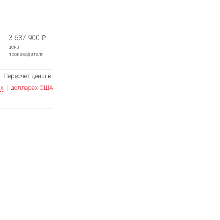
3 637 900
₽
цена
производителя
Пересчет цены в:
ях
|
долларах США