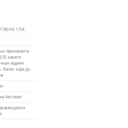
.1180.RX.1704
лых бриллианта
,35 карата.
чная задняя
. Запас хода до
в.
ие
ка Автомат
адывающаяся
я