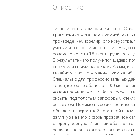
Описание
Гипнотическая композиция часов Classi
драгоценных металлов и камней, выгл
произведением ювелирного искусства,
умений и точности исполнения. Над со
розового золота 18 карат трудились л
В результате чего получился шедевр 
своим изящными размерами 45 мм, и в
дизайном. Часы с механическим калибр
Специально для профессиональных да
часов, которые обладают 100-метровы
водонепроницаемости. Все элементы л
скрыты под толстым сапфровым стекл
эффектом. Помимо высоких технически
обладает невероятной эстетикой в чем 
взглянув на него сквозь прозрачное са
сторону корпуса. Изящный образ экск
раскладывающаяся золотая застежка и