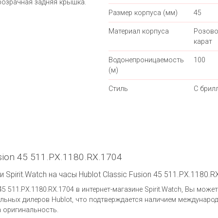
розрачная задняя крышка.
Размер корпуса (мм)
45
Материал корпуса
Розово
карат
Водонепроницаемость
100
(м)
Стиль
С брил
sion 45 511.PX.1180.RX.1704
Spirit.Watch на часы Hublot Classic Fusion 45 511.PX.1180.R
45 511.PX.1180.RX.1704 в интернет-магазине Spirit.Watch, Вы може
ьных дилеров Hublot, что подтверждается наличием международ
а оригинальность.