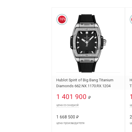
16%
Hublot Spirit of Big Bang Titanium
H
Diamonds 662.NX.1170.RX.1204
T
6
1 401 900
₽
цена со скидкой
ц
1 668 500
2
₽
цена производителя
ц