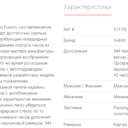
Характеристики
c Fusion, составленная из
Ref. #
511.PX
ядит достаточно смелым
 требующим незаурядных
Бренд
Hublot
зданием корпуса часов из
учшие мастера мануфактуры.
Дополнение
344 бе
потрясающий воображение
весом 3
 то же время роскошным
Прозра
ом с автоподзаводом.
крышка
йверов разработаны модели
42 часо
м показателем
Мужские / Женские
Мужск
ицевой панели надежно
ом с антибликовым
Механизм
Механи
х характеристик механизм
можно легко убедиться,
Застежка
Раскл
пфировое стекло по ту
золота
люзивных часов дополняет
 каучуковый ремешок. 344
Ремешок
Каучук