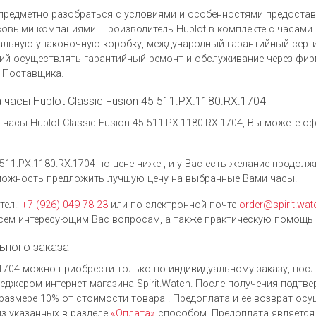
предметно разобраться с условиями и особенностями предоста
выми компаниями. Производитель Hublot в комплекте с часами Hu
нальную упаковочную коробку, международный гарантийный серти
ий осуществлять гарантийный ремонт и обслуживание через фи
у Поставщика.
 часы Hublot Classic Fusion 45 511.PX.1180.RX.1704
асы Hublot Classic Fusion 45 511.PX.1180.RX.1704, Вы можете о
 511.PX.1180.RX.1704 по цене ниже , и у Вас есть желание продол
можность предложить лучшую цену на выбранные Вами часы.
тел.:
+7 (926) 049-78-23
или по электронной почте
order@spirit.wat
ем интересующим Вас вопросам, а также практическую помощь 
ьного заказа
RX.1704 можно приобрести только по индивидуальному заказу, по
джером интернет-магазина Spirit.Watch. После получения подтве
размере 10% от стоимости товара . Предоплата и ее возврат ос
з указанных в разделе
«Оплата»
способом. Предоплата является