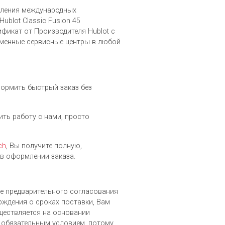
вления международных
blot Classic Fusion 45
фикат от Производителя Hublot c
рменные сервисные центры в любой
формить быстрый заказ без
жить работу с нами, просто
ch
, Вы получите полную,
в оформлении заказа.
сле предварительного согласования
рждения о сроках поставки, Вам
уществляется на основании
 обязательным условием, потому