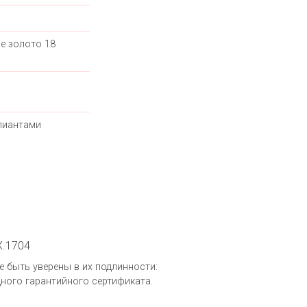
е золото 18
лиантами
X.1704
те быть уверены в их подлинности:
ного гарантийного сертификата.