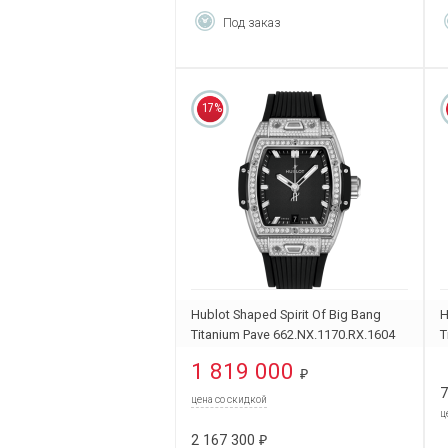
Под заказ
17%
Hublot Shaped Spirit Of Big Bang
H
Titanium Pave 662.NX.1170.RX.1604
T
6
1 819 000
₽
7
цена со скидкой
ц
2 167 300
₽