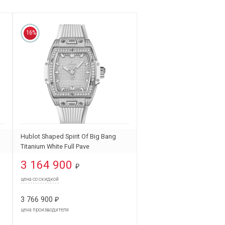
16%
Hublot Shaped Spirit Of Big Bang
Titanium White Full Pave
662.NE.9000.RW.1604
3 164 900
₽
цена со скидкой
3 766 900
₽
цена производителя