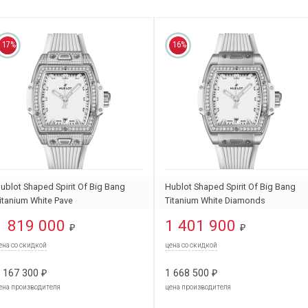
17%
16%
ublot Shaped Spirit Of Big Bang
Hublot Shaped Spirit Of Big Bang
itanium White Pave
Titanium White Diamonds
62.NE.2010.RW.1604
662.NE.2010.RW.1204
1 819 000
1 401 900
₽
₽
ена со скидкой
цена со скидкой
 167 300
1 668 500
₽
₽
ена производителя
цена производителя