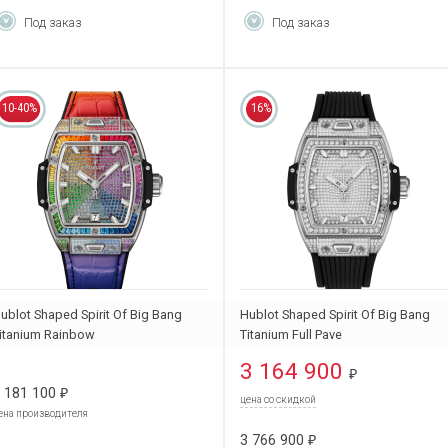
Под заказ
Под заказ
10-40%
16%
ublot Shaped Spirit Of Big Bang
Hublot Shaped Spirit Of Big Bang
itanium Rainbow
Titanium Full Pave
62.NX.9900.LR.0999
662.NX.9000.RX.1604
3 164 900
₽
 181 100
₽
цена со скидкой
ена производителя
3 766 900
₽