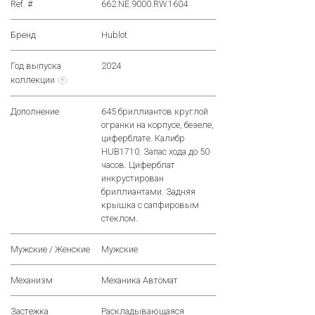
Ref. #
662.NE.9000.RW.1604
Бренд
Hublot
Год выпуска
2024
коллекции
?
Дополнение
645 бриллиантов круглой
огранки на корпусе, безеле,
циферблате. Калибр
HUB1710. Запас хода до 50
часов. Циферблат
инкрустирован
бриллиантами. Задняя
крышка с сапфировым
стеклом.
Мужские / Женские
Мужские
Механизм
Механика Автомат
Застежка
Раскладывающаяся