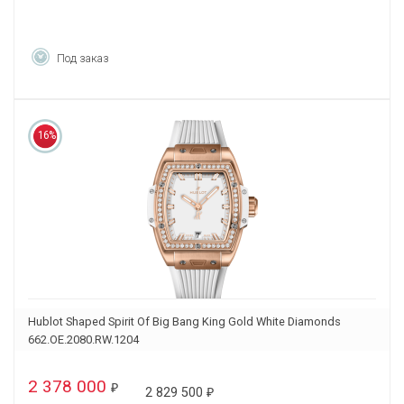
Под заказ
16%
Hublot Shaped Spirit Of Big Bang King Gold White Diamonds
662.OE.2080.RW.1204
2 378 000
₽
2 829 500
₽