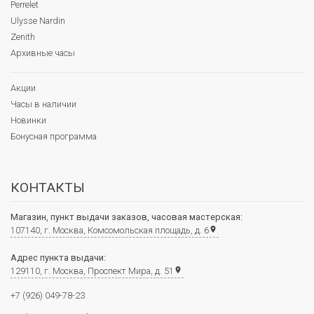
Perrelet
Ulysse Nardin
Zenith
Архивные часы
Акции
Часы в наличии
Новинки
Бонусная программа
КОНТАКТЫ
Магазин, пункт выдачи заказов, часовая мастерская:
107140, г. Москва, Комсомольская площадь, д. 6
place
Адрес пункта выдачи:
129110, г. Москва, Проспект Мира, д. 51
place
+7 (926) 049-78-23