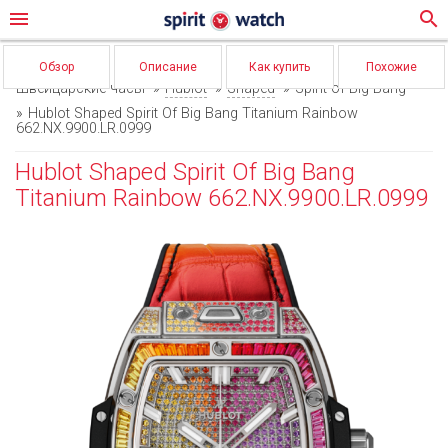
menu
search
Обзор
Описание
Как купить
Похожие
Швейцарские часы
Hublot
Shaped
Spirit of Big Bang
Hublot Shaped Spirit Of Big Bang Titanium Rainbow
662.NX.9900.LR.0999
Hublot Shaped Spirit Of Big Bang
Titanium Rainbow 662.NX.9900.LR.0999