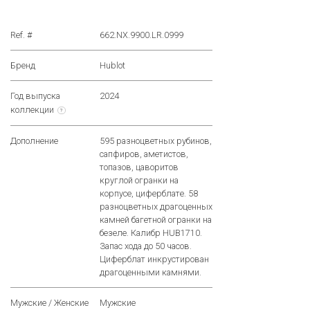
Ref. #
662.NX.9900.LR.0999
Бренд
Hublot
Год выпуска
2024
коллекции
?
Дополнение
595 разноцветных рубинов,
сапфиров, аметистов,
топазов, цаворитов
круглой огранки на
корпусе, циферблате. 58
разноцветных драгоценных
камней багетной огранки на
безеле. Калибр HUB1710.
Запас хода до 50 часов.
Циферблат инкрустирован
драгоценными камнями.
Мужские / Женские
Мужские