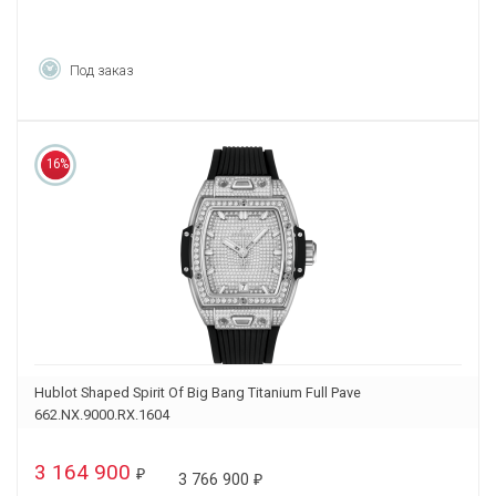
Под заказ
16%
Hublot Shaped Spirit Of Big Bang Titanium Full Pave
662.NX.9000.RX.1604
3 164 900
₽
3 766 900
₽