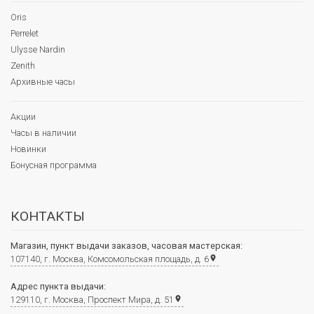
Oris
Perrelet
Ulysse Nardin
Zenith
Архивные часы
Акции
Часы в наличии
Новинки
Бонусная программа
КОНТАКТЫ
Магазин, пункт выдачи заказов, часовая мастерская:
107140, г. Москва, Комсомольская площадь, д. 6
place
Адрес пункта выдачи:
129110, г. Москва, Проспект Мира, д. 51
place