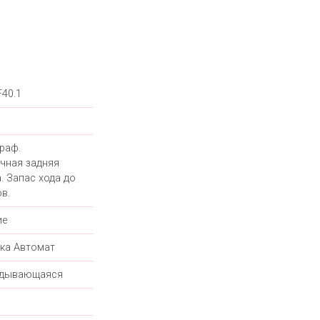
F40.1
раф.
чная задняя
. Запас хода до
в.
ие
ка Автомат
адывающаяся