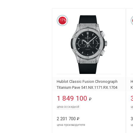
17%
Hublot Classic Fusion Chronograph
H
Titanium Pave 541.NX.1171.RX.1704
K
1 849 100
₽
цена со скидкой
ц
2 201 700
3
₽
цена производителя
ц