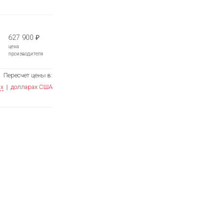
627 900
₽
цена
производителя
Пересчет цены в:
ях
|
долларах США