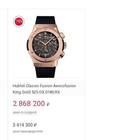
16%
Hublot Classic Fusion Aeorofusion
King Gold 525.OX.0180.RX
2 868 200
₽
цена со скидкой
3 414 300
₽
цена производителя