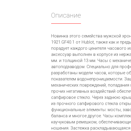
Описание
Новинка этого семейства мужской хроно
1921.GF40.1 от Hublot, также как и пр
порадует каждого ценителя часового и
аксессуар выполнен в корпусе из нерж
мм. и толщиной 13 мм. Часы с механич
автоподзаводом. Специально для проф
разработаны модели часов, которые о
показателем водонепроницаемости. За
механических повреждений, попадания п
прочих негативных воздействий обеспе
сапфировое стекло. Через заднюю крыш
из прочного сапфирового стекла откры
функциональные элементы: мосты, заво
баланса и многое другое. Часы компле
каучуковым ремешком, обеспечивающ
ношения. Застежка раскладывающаяся 