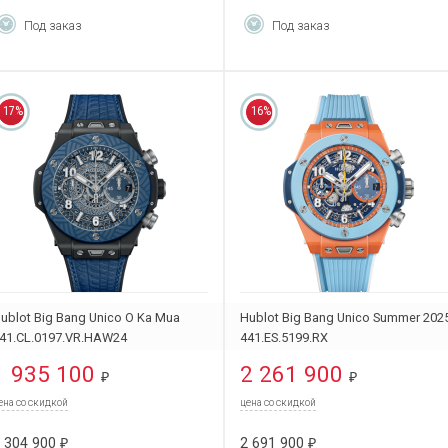
Под заказ
Под заказ
17%
16%
ublot Big Bang Unico O Ka Mua
Hublot Big Bang Unico Summer 202
41.CL.0197.VR.HAW24
441.ES.5199.RX
1 935 100
2 261 900
₽
₽
ена со скидкой
цена со скидкой
 304 900
2 691 900
₽
₽