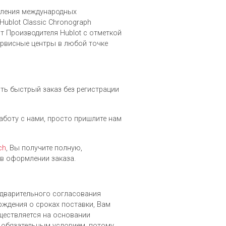
вления международных
ublot Classic Chronograph
т Производителя Hublot c отметкой
рвисные центры в любой точке
ть быстрый заказ без регистрации
работу с нами, просто пришлите нам
ch
, Вы получите полную,
в оформлении заказа.
редварительного согласования
рждения о сроках поставки, Вам
уществляется на основании
 обязательным условием, потому