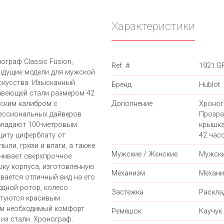
Характеристики
граф Classic Fusion,
Ref. #
1921.G
едыдущие модели для мужской
скусства. Изысканный
Бренд
Hublot
авеющей стали размером 42
еским калибром с
Дополнение
Хроног
ессиональных дайверов
Прозра
бладают 100-метровым
крышка
щиту циферблату от
42 часо
ыли, грязи и влаги, а также
Мужские / Женские
Мужск
чивает сверхпрочное
ку корпуса, изготовленную
Механизм
Механи
вается отличный вид на его
дной ротор, колесо
Застежка
Раскл
ктуются красивым
им необходимый комфорт
Ремешок
Каучук
из стали. Хронограф.