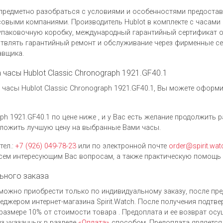
предметно разобраться с условиями и особенностями предоста
овыми компаниями. Производитель Hublot в комплекте с часами H
упаковочную коробку, международный гарантийный сертификат о
твлять гарантийный ремонт и обслуживание через фирменные се
авщика.
а часы Hublot Classic Chronograph 1921.GF40.1
часы Hublot Classic Chronograph 1921.GF40.1, Вы можете оформи
ph 1921.GF40.1 по цене ниже , и у Вас есть желание продолжить 
ложить лучшую цену на выбранные Вами часы.
тел.:
+7 (926) 049-78-23
или по электронной почте
order@spirit.wat
ем интересующим Вас вопросам, а также практическую помощь 
ьного заказа
1 можно приобрести только по индивидуальному заказу, после п
джером интернет-магазина Spirit.Watch. После получения подтве
размере 10% от стоимости товара . Предоплата и ее возврат ос
з указанных в разделе
«Оплата»
способом. Предоплата является