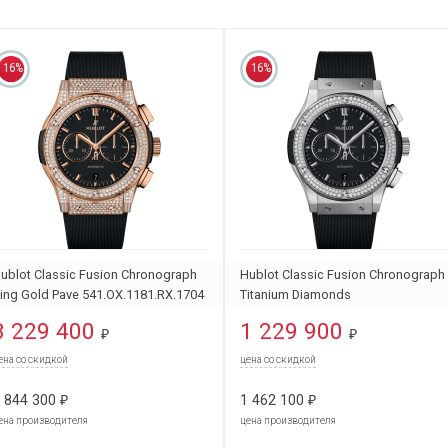
16%
16%
ublot Classic Fusion Chronograph
Hublot Classic Fusion Chronograph
ing Gold Pave 541.OX.1181.RX.1704
Titanium Diamonds
541.NX.1171.RX.1104
3 229 400
1 229 900
₽
₽
ена со скидкой
цена со скидкой
 844 300
1 462 100
₽
₽
ена производителя
цена производителя