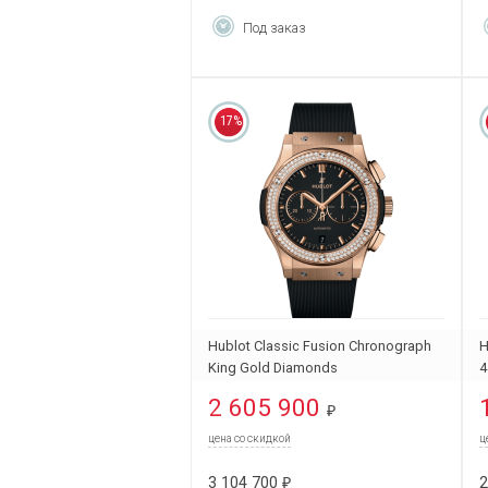
Под заказ
17%
Hublot Classic Fusion Chronograph
H
King Gold Diamonds
4
541.OX.1181.RX.1104
2 605 900
₽
цена со скидкой
ц
3 104 700
2
₽