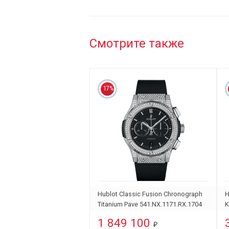
Смотрите также
17%
Hublot Classic Fusion Chronograph
H
Titanium Pave 541.NX.1171.RX.1704
K
1 849 100
₽