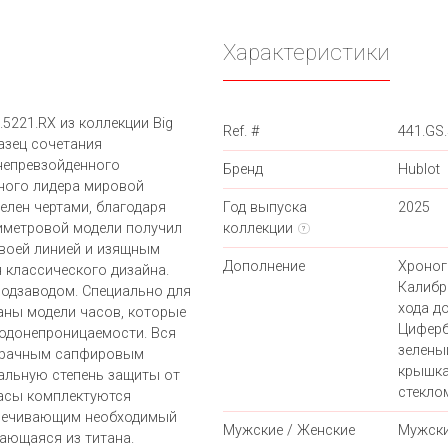
Характеристики
5221.RX из коллекции Big
Ref. #
441.GS
азец сочетания
непревзойденного
Бренд
Hublot
ного лидера мировой
елен чертами, благодаря
Год выпуска
2025
иметровой модели получил
коллекции
?
своей линией и изящным
Дополнение
Хроног
 классического дизайна.
Калибр
подзаводом. Специально для
хода до
ны модели часов, которые
Циферб
одонепроницаемости. Вся
зелены
озрачным сапфировым
крышка
альную степень защиты от
стекло
Часы комплектуются
спечивающим необходимый
Мужские / Женские
Мужск
ающаяся из титана.