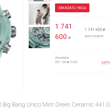
ЗАКАЗАТЬ ЧАСЫ
1 741
1 741 600
₽
600
цена со скидкой
₽
Экономия
рубл
331 100
(16%)
Р
 Big Bang Unico Mint Green Ceramic 441.