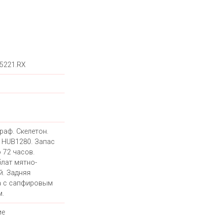
.5221.RX
раф. Скелетон.
 HUB1280. Запас
 72 часов.
лат мятно-
й. Задняя
 с сапфировым
м.
ие