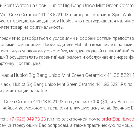
Spirit.Watch на часы Hublot Big Bang Unico Mint Green Cera
Mint Green Ceramic 441.GS.5221.RX в интернет-магазине Spirit.Wat
ко от официальных дилеров Hublot, что подтверждается наличи
яете товар на оригинальность.
предметно разобраться с условиями и особенностями предоста
выми компаниями. Производитель Hublot в комплекте с часами Hu
игинальную упаковочную коробку, международный гарантийный се
ющий осуществлять гарантийный ремонт и обслуживание через ф
арточку Поставщика.
а часы Hublot Big Bang Unico Mint Green Ceramic 441.GS.5221
асы Hublot Big Bang Unico Mint Green Ceramic 441.GS.5221.RX по
 регистрации на сайте.
nt Green Ceramic 441.GS.5221.RX по цене ниже 0
($0), и у Вас ес
Р
мы найдем возможность предложить лучшую цену на выбранные В
тел.:
+7 (926) 049-78-23
или по электронной почте
order@spirit.wat
ем интересующим Вас вопросам, а также практическую помощь 