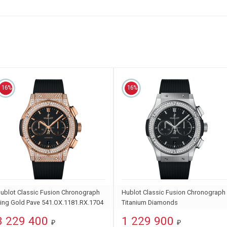
16%
16%
ublot Classic Fusion Chronograph
Hublot Classic Fusion Chronograph
ing Gold Pave 541.OX.1181.RX.1704
Titanium Diamonds
541.NX.1171.RX.1104
3 229 400
1 229 900
₽
₽