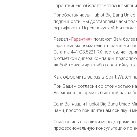
Гарантийные обязательства компании 
Приобретая часы Hublot Big Bang Unico 
подлинности: мы доставляем часы толь
сертификата. Перед покупкой Вы провер
Раздел
«Гарантия»
поможет Вам более 
гарантийных обязательств разными часо
Ceramic 441.GS.5221.RX поставляет ор
c отметкой дилера компании, позволя
любой точке мира, либо гарантийную к
Как оформить заказ в Spirit.Watch н
При Вашем согласии со стоимостью на ч
Вы можете оформить быстрый заказ без
Если Вы нашли Hublot Big Bang Unico Mi
нами, просто пришлите нам ссылку и 
Связавшись с нашими менеджерами по 
профессиональную консультацию по вс