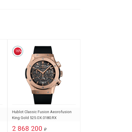
16%
Hublot Classic Fusion Aeorofusion
King Gold 525.OX.0180.RX
2 868 200
₽