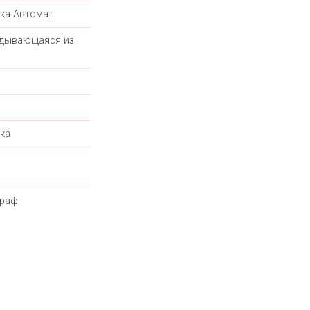
ка Автомат
дывающаяся из
ка
граф