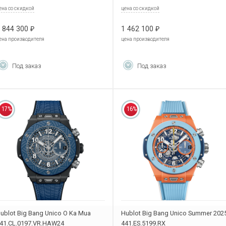
ена со скидкой
цена со скидкой
 844 300
1 462 100
₽
₽
ена производителя
цена производителя
Под заказ
Под заказ
17%
16%
ublot Big Bang Unico O Ka Mua
Hublot Big Bang Unico Summer 202
41.CL.0197.VR.HAW24
441.ES.5199.RX