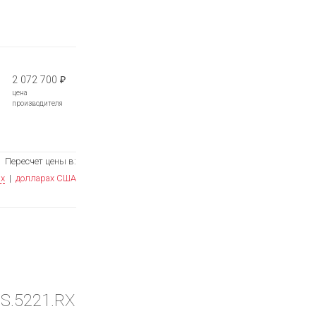
2 072 700
₽
цена
производителя
Пересчет цены в:
ях
|
долларах США
GS.5221.RX