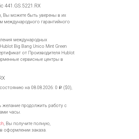
mic 441.GS.5221.RX
ch, Вы можете быть уверены в их
ем международного гарантийного
вления международных
blot Big Bang Unico Mint Green
ртификат от Производителя Hublot
ирменные сервисные центры в
.RX
 состоянию на 08.08.2026: 0
($0),
Р
ть желание продолжить работу с
ами часы.
ch
, Вы получите полную,
в оформлении заказа.