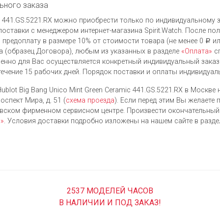
ьного заказа
mic 441.GS.5221.RX можно приобрести только по индивидуальному 
оставки с менеджером интернет-магазина Spirit.Watch. После по
 предоплату в размере 10% от стоимости товара (не менее 0
ил
Р
 (образец Договора), любым из указанных в разделе
«Оплата»
сп
енно для Вас осуществляется конкретный индивидуальный заказ
течение 15 рабочих дней. Порядок поставки и оплаты индивидуал
ublot Big Bang Unico Mint Green Ceramic 441.GS.5221.RX в Москве
оспект Мира, д. 51 (
схема проезда
). Если перед этим Вы желаете
овском фирменном сервисном центре. Произвести окончательны
а»
. Условия доставки подробно изложены на нашем сайте в разд
2537 МОДЕЛЕЙ ЧАСОВ
В НАЛИЧИИ И ПОД ЗАКАЗ!