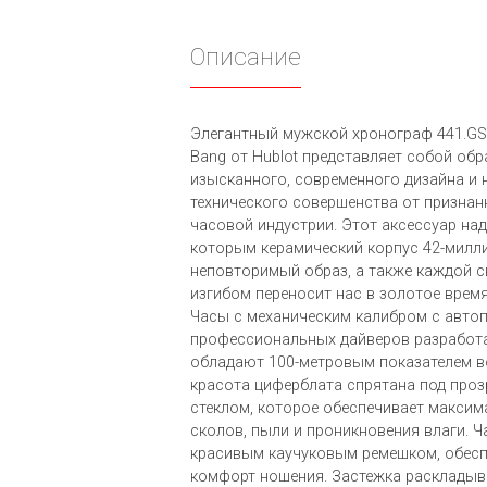
Описание
Элегантный мужской хронограф 441.GS.
Bang от Hublot представляет собой обр
изысканного, современного дизайна и 
технического совершенства от признан
часовой индустрии. Этот аксессуар над
которым керамический корпус 42-милл
неповторимый образ, а также каждой 
изгибом переносит нас в золотое время
Часы с механическим калибром с авто
профессиональных дайверов разработа
обладают 100-метровым показателем в
красота циферблата спрятана под пр
стеклом, которое обеспечивает максим
сколов, пыли и проникновения влаги. 
красивым каучуковым ремешком, обе
комфорт ношения. Застежка раскладыв