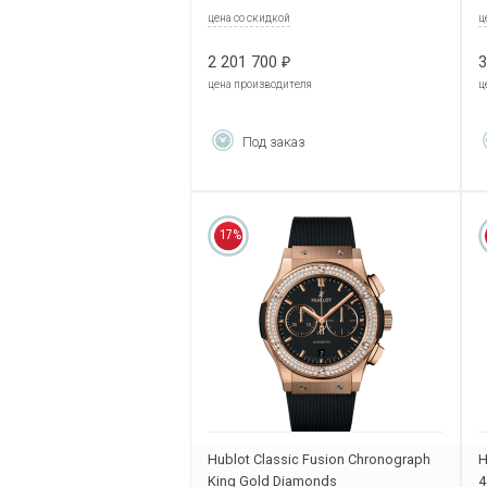
цена со скидкой
ц
2 201 700
3
₽
цена производителя
ц
Под заказ
17%
Hublot Classic Fusion Chronograph
H
King Gold Diamonds
4