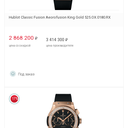
Hublot Classic Fusion Aeorofusion King Gold 525.OX.0180.RX
2 868 200
₽
3 414 300
₽
цена со скидкой
цена производителя
Под заказ
17%