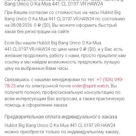
Bang Unico O Ka Mua 441.CL.0197.VR.HAW24
При Вашем согласии со стоимостью на часы Hublot Big
Bang Unico O Ka Mua 441.CL.0197.VR.HAW24 по состоянию
на 08.08.2026: 0
($0), Вы можете оформить быстрый
Р
заказ без регистрации на сайте.
Если Вы нашли Hublot Big Bang Unico O Ka Mua
441.CL.0197.VR.HAW24 по цене ниже 0
($0), и у Вас есть
Р
желание продолжить работу с нами, просто пришлите нам
ссылку и мы найдем возможность предложить лучшую
цену на выбранные Вами часы.
Связавшись с нашими менеджерами по тел.:
+7 (926) 049-
78-23
или по электронной почте
order@spirit.watch
, Вы
получите полную, профессиональную консультацию по
всем интересующим Вас вопросам, а также практическую
помощь в оформлении заказа.
Предварительная оплата индивидуального заказа
Hublot Big Bang Unico O Ka Mua 441.CL.0197.VR.HAW24
можно приобрести только по индивидуальному заказу,