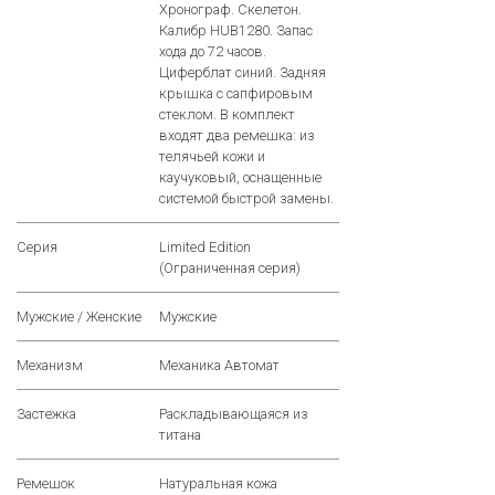
Хронограф. Скелетон.
Калибр HUB1280. Запас
хода до 72 часов.
Циферблат синий. Задняя
крышка с сапфировым
стеклом. В комплект
входят два ремешка: из
телячьей кожи и
каучуковый, оснащенные
системой быстрой замены.
Серия
Limited Edition
(Ограниченная серия)
Мужские / Женские
Мужские
Механизм
Механика Автомат
Застежка
Раскладывающаяся из
титана
Ремешок
Натуральная кожа