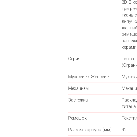
3D. В к
три ре
ткань 
липучк
желтый
ремешк
застеж
керами
Серия
Limited 
(Огран
Мужские / Женские
Мужск
Механизм
Механи
Застежка
Раскла
титана
Ремешок
Тексти
Размер корпуса (мм)
42