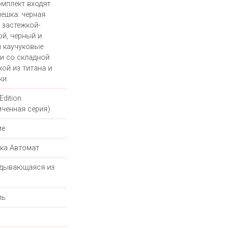
омплект входят
мешка: черная
с застежкой-
ой, черный и
 каучуковые
и со складной
кой из титана и
ки.
Edition
иченная серия)
ие
ка Автомат
дывающаяся из
ль