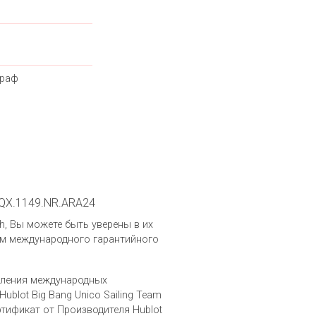
граф
1.QX.1149.NR.ARA24
ch, Вы можете быть уверены в их
ем международного гарантийного
вления международных
blot Big Bang Unico Sailing Team
тификат от Производителя Hublot