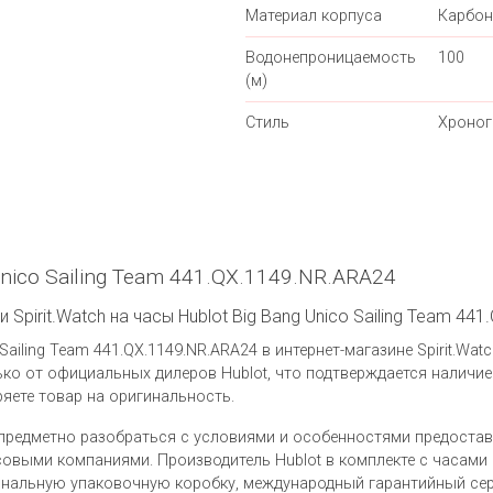
Материал корпуса
Карбон
Водонепроницаемость
100
(м)
Стиль
Хроно
Unico Sailing Team 441.QX.1149.NR.ARA24
Spirit.Watch на часы Hublot Big Bang Unico Sailing Team 44
Sailing Team 441.QX.1149.NR.ARA24 в интернет-магазине Spirit.Wat
ко от официальных дилеров Hublot, что подтверждается наличи
яете товар на оригинальность.
предметно разобраться с условиями и особенностями предоста
выми компаниями. Производитель Hublot в комплекте с часами Hu
инальную упаковочную коробку, международный гарантийный сер