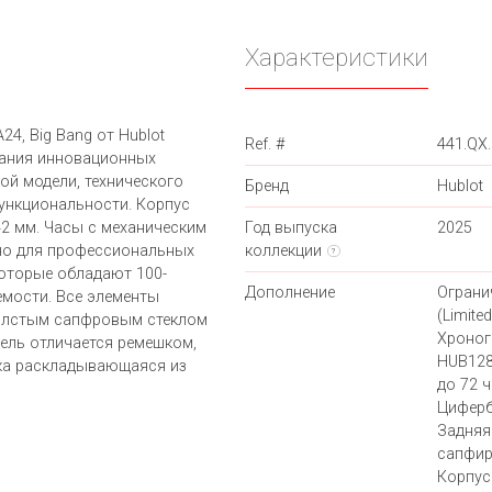
Характеристики
4, Big Bang от Hublot
Ref. #
441.QX
вания инновационных
ой модели, технического
Бренд
Hublot
ункциональности. Корпус
2 мм. Часы с механическим
Год выпуска
2025
но для профессиональных
коллекции
?
которые обладают 100-
Дополнение
Ограни
мости. Все элементы
(Limited
толстым сапфровым стеклом
Хроног
ель отличается ремешком,
HUB128
жка раскладывающаяся из
до 72 ч
Циферб
Задняя
сапфир
Корпус