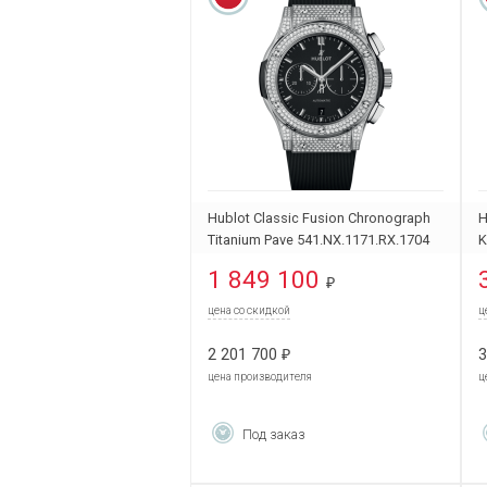
Hublot Classic Fusion Chronograph
H
Titanium Pave 541.NX.1171.RX.1704
K
1 849 100
₽
цена со скидкой
ц
2 201 700
3
₽
цена производителя
ц
Под заказ