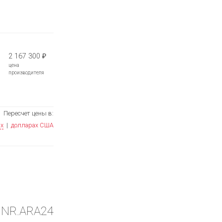
2 167 300
₽
цена
производителя
Пересчет цены в:
ях
|
долларах США
9.NR.ARA24