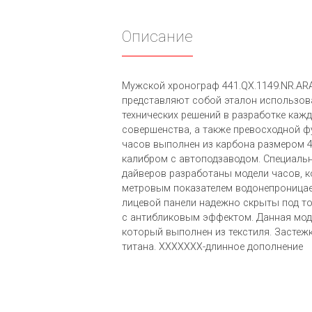
Описание
Мужской хронограф 441.QX.1149.NR.ARA2
представляют собой эталон использо
технических решений в разработке кажд
совершенства, а также превосходной ф
часов выполнен из карбона размером 4
калибром с автоподзаводом. Специаль
дайверов разработаны модели часов, 
метровым показателем водонепроницае
лицевой панели надежно скрыты под 
с антибликовым эффектом. Данная мод
который выполнен из текстиля. Засте
титана. XXXXXXX-длинное дополнение