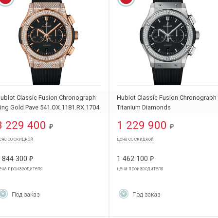
ublot Classic Fusion Chronograph
Hublot Classic Fusion Chronograph
ing Gold Pave 541.OX.1181.RX.1704
Titanium Diamonds
541.NX.1171.RX.1104
3 229 400
1 229 900
₽
₽
ена со скидкой
цена со скидкой
 844 300
1 462 100
₽
₽
ена производителя
цена производителя
Под заказ
Под заказ