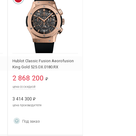
Hublot Classic Fusion Aeorofusion
King Gold 525.OX.0180.RX
2 868 200
₽
цена со скидкой
3 414 300
₽
цена производителя
Под заказ