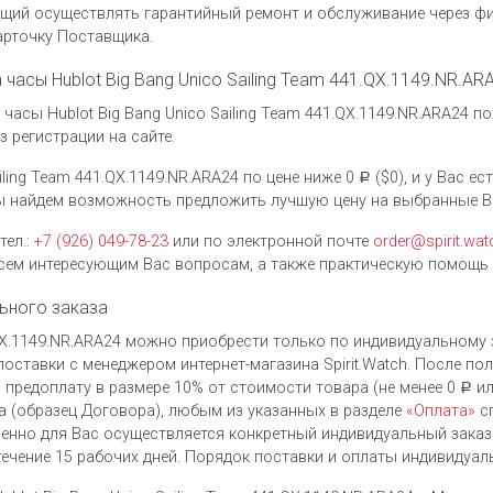
ющий осуществлять гарантийный ремонт и обслуживание через ф
арточку Поставщика.
а часы Hublot Big Bang Unico Sailing Team 441.QX.1149.NR.AR
асы Hublot Big Bang Unico Sailing Team 441.QX.1149.NR.ARA24 по
 регистрации на сайте.
iling Team 441.QX.1149.NR.ARA24 по цене ниже 0
($0), и у Вас е
Р
мы найдем возможность предложить лучшую цену на выбранные В
тел.:
+7 (926) 049-78-23
или по электронной почте
order@spirit.wat
ем интересующим Вас вопросам, а также практическую помощь 
ьного заказа
1.QX.1149.NR.ARA24 можно приобрести только по индивидуальному 
оставки с менеджером интернет-магазина Spirit.Watch. После по
 предоплату в размере 10% от стоимости товара (не менее 0
ил
Р
 (образец Договора), любым из указанных в разделе
«Оплата»
сп
енно для Вас осуществляется конкретный индивидуальный заказ
течение 15 рабочих дней. Порядок поставки и оплаты индивидуал