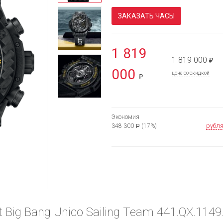
ЗАКАЗАТЬ ЧАСЫ
1 819
1 819 000
₽
000
цена со скидкой
₽
Экономия
рубл
348 300
(17%)
Р
 Big Bang Unico Sailing Team 441.QX.114