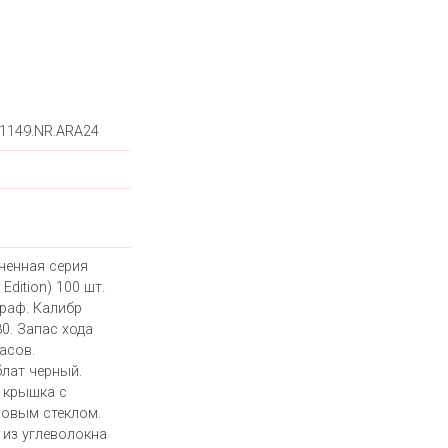
.1149.NR.ARA24
ченная серия
 Edition) 100 шт.
раф. Калибр
0. Запас хода
асов.
лат черный.
 крышка с
овым стеклом.
 из углеволокна