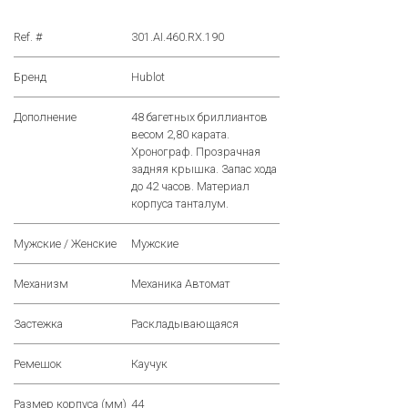
Ref. #
301.AI.460.RX.190
Бренд
Hublot
Дополнение
48 багетных бриллиантов
весом 2,80 карата.
Хронограф. Прозрачная
задняя крышка. Запас хода
до 42 часов. Материал
корпуса танталум.
Мужские / Женские
Мужские
Механизм
Механика Автомат
Застежка
Раскладывающаяся
Ремешок
Каучук
Размер корпуса (мм)
44