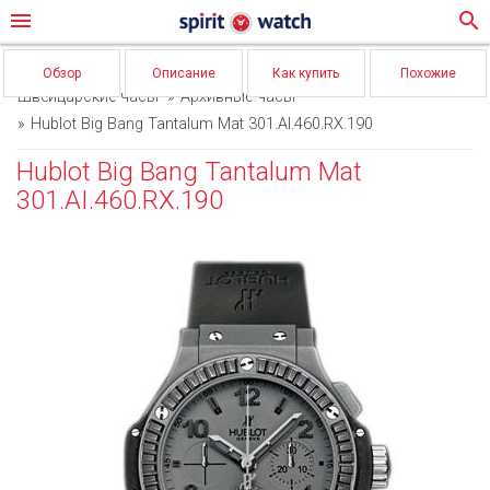
menu
search
Обзор
Описание
Как купить
Похожие
Швейцарские часы
Архивные часы
Hublot Big Bang Tantalum Mat 301.AI.460.RX.190
Hublot Big Bang Tantalum Mat
301.AI.460.RX.190