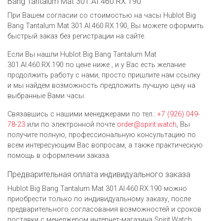
Bang Tantalum Mat 301.AI.460.RX.190
При Вашем согласии со стоимостью на часы Hublot Big
Bang Tantalum Mat 301.AI.460.RX.190, Вы можете оформить
быстрый заказ без регистрации на сайте.
Если Вы нашли Hublot Big Bang Tantalum Mat
301.AI.460.RX.190 по цене ниже , и у Вас есть желание
продолжить работу с нами, просто пришлите нам ссылку
и мы найдем возможность предложить лучшую цену на
выбранные Вами часы.
Связавшись с нашими менеджерами по тел.:
+7 (926) 049-
78-23
или по электронной почте
order@spirit.watch
, Вы
получите полную, профессиональную консультацию по
всем интересующим Вас вопросам, а также практическую
помощь в оформлении заказа.
Предварительная оплата индивидуального заказа
Hublot Big Bang Tantalum Mat 301.AI.460.RX.190 можно
приобрести только по индивидуальному заказу, после
предварительного согласования возможностей и сроков
поставки с менеджером интернет-магазина Spirit.Watch.