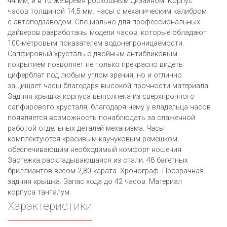
44 мм, и в то же время роскошным дизайном. Корпус
часов толщиной 14,5 мм. Часы с механическим калибром
с автоподзаводом. Специально для профессиональных
дайверов разработаны модели часов, которые обладают
100-метровым показателем водонепроницаемости.
Сапфировый хрусталь с двойным антибликовым
покрытием позволяет не только прекрасно видеть
циферблат под любым углом зрения, но и отлично
защищает часы благодаря высокой прочности материала.
Задняя крышка корпуса выполнена из сверхпрочного
сапфирового хрусталя, благодаря чему у владельца часов
появляется возможность понаблюдать за слаженной
работой отдельных деталей механизма. Часы
комплектуются красивым каучуковым ремешком,
обеспечивающим необходимый комфорт ношения.
Застежка раскладывающаяся из стали. 48 багетных
бриллиантов весом 2,80 карата. Хронограф. Прозрачная
задняя крышка. Запас хода до 42 часов. Материал
корпуса танталум.
Характеристики