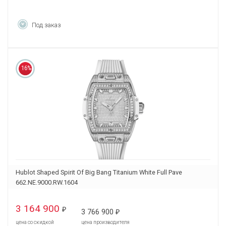
Под заказ
16%
Hublot Shaped Spirit Of Big Bang Titanium White Full Pave
662.NE.9000.RW.1604
3 164 900
₽
3 766 900
₽
цена со скидкой
цена производителя